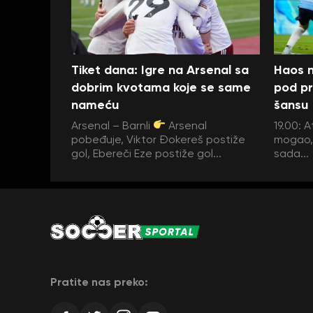
Tiket dana: Igre na Arsenal sa
Haos n
dobrim kvotama koje se same
pod pr
nameću
šansu
Arsenal – Barnli
Arsenal
19.00: A
pobeđuje, Viktor Đokereš postiže
mogao, 
gol, Ebereči Eze postiže gol...
sada...
Pratite nas preko: