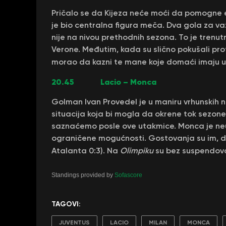
Pričalo se da Kijeza neće moći da pomogne ek
je bio centralna figura meča. Dva gola za va
nije na nivou prethodnih sezona. To je trenutni
Verone. Međutim, kada su slično pokušali proti
morao da kazni te mane koje domaći imaju u
20.45 Lacio – Monca
Golman Ivan Provedel je u maniru vrhunskih 
situacija koja bi mogla da okrene tok sezone 
saznaćemo posle ove utakmice. Monca je neu
ograničene mogućnosti. Gostovanja su im, do
Atalanta 0:3). Na
Olimpiku
su bez suspendova
Standings provided by
Sofascore
TAGOVI:
JUVENTUS
LACIO
MILAN
MONCA