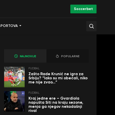
Soccerbet
SPORTOVA
NAJNOVIJE
POPULARNE
FUDBAL
Zašto Rade Krunić ne igra za
Srbiju? “Iako su mi obećali, niko
me nije zvao…”
FUDBAL
Kraj jedne ere – Gvardiola
napušta Siti na kraju sezone,
menja ga njegov nekadašnji
rival