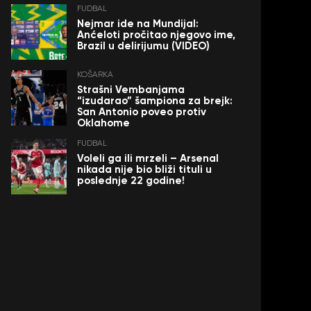
FUDBAL
Nejmar ide na Mundijal:
Anćeloti pročitao njegovo ime,
Brazil u delirijumu (VIDEO)
KOŠARKA
Strašni Vembanjama
“izudarao” šampiona za brejk:
San Antonio poveo protiv
Oklahome
FUDBAL
Voleli ga ili mrzeli – Arsenal
nikada nije bio bliži tituli u
poslednje 22 godine!