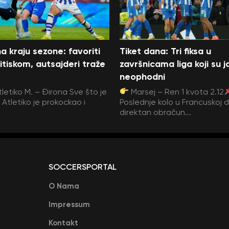
a kraju sezone: favoriti
Tiket dana: Tri fiksa u
itiskom, autsajderi traže
završnicama liga koji su j
neophodni
tletiko M. – Đirona Sve što je
Marsej – Ren 1 kvota 2.12
Atletiko je prokockao i
Poslednje kolo u Francuskoj 
direktan obračun...
SOCCERSPORTAL
O Nama
Impressum
Kontakt