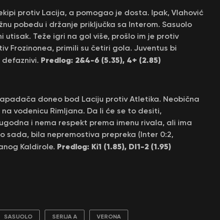
ipi protiv Lacija, a pomogao je dosta. Ipak, Vlahović
žnu pobedu i držanje priključka sa Interom. Sasuolo
 utisak. Teže igri na gol više, prošlo im je protiv
v Frozinonea, primili su četiri gola. Juventus bi
Predlog: 2&4-6 (5.35), 4+ (2.85)
 defaznivi.
napadača doneo bod Laciju protiv Atletika. Neobična
na vodenicu Rimljana. Da li će se to desiti,
godna i nema respekt prema imenu rivala, ali ima
 sada, bila nepremostiva prepreka (Inter 0:2,
Predlog: Ki1 (1.85), DI1-2 (1.95)
nog Kaldirole.
SASUOLO
SERIJA A
VERONA