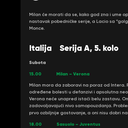
Milan će morati da se, kako god zna i ume o
nastavak pobedničke serije, a Lacio sa “g
Monce.
Italija Serija A, 5. kolo
Subota
15.00 Milan – Verona
Milan mora da zaboravi na poraz od Intera. Pr
određene bolesti u defanzivi i apsolutna ne
Verona neće unapred istaći belu zastavu. Oni
zadovoljavajući nivo samopouzdanja. Problem
prvo ozbiljnije gostovanje, a oni nisu dobri na
18.00 Sasuolo – Juventus