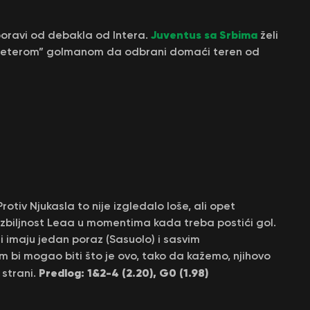
Juventus sa Srbima
poravi od debakla od Intera.
želi
olgeterom” golmanom da odbrani domaći teren od
otiv Njukasla to nije izgledalo loše, ali opet
ozbiljnost Leaa u momentima kada treba postići gol.
 imaju jedan poraz (Sasuolo) i sasvim
 bi mogao biti što je ovo, tako da kažemo, njihovo
Predlog: 1&2-4 (2.20), G0 (1.98)
 strani.