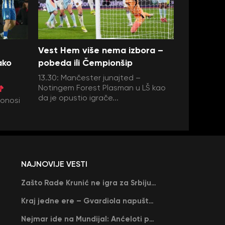
Vest Hem više nema izbora –
ako
pobeda ili Čempionšip
13.30: Mančester junajted –
Notingem Forest Plasman u LŠ kao
da je opustio igrače...
donosi
NAJNOVIJE VESTI
Zašto Rade Krunić ne igra za Srbiju? “Iako su mi obećali, niko me nije zvao…”
Kraj jedne ere – Gvardiola napušta Siti na kraju sezone, menja ga njegov nekadašnji rival
Nejmar ide na Mundijal: Anćeloti pročitao njegovo ime, Brazil u delirijumu (VIDEO)