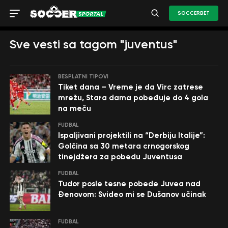
SOCCERBET
Sve vesti sa tagom "juventus"
BESPLATNI TIPOVI
Tiket dana – Vreme je da Virc zatrese
mrežu, Stara dama pobeđuje do 4 gola
na meču
FUDBAL
Ispaljivani projektili na “Derbiju Italije”:
Golčina sa 30 metara crnogorskog
tinejdžera za pobedu Juventusa
FUDBAL
Tudor posle tesne pobede Juvea nad
Đenovom: Svideo mi se Dušanov učinak
FUDBAL