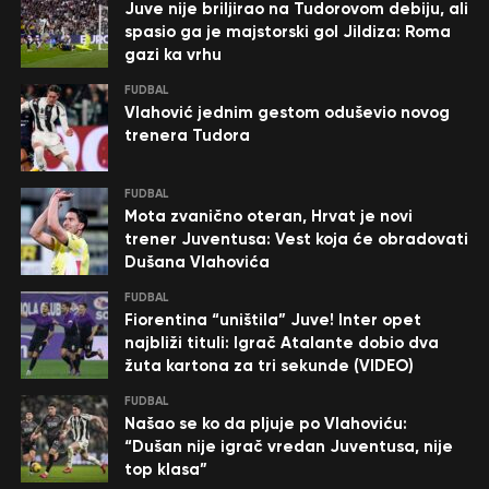
Juve nije briljirao na Tudorovom debiju, ali
spasio ga je majstorski gol Jildiza: Roma
gazi ka vrhu
FUDBAL
Vlahović jednim gestom oduševio novog
trenera Tudora
FUDBAL
Mota zvanično oteran, Hrvat je novi
trener Juventusa: Vest koja će obradovati
Dušana Vlahovića
FUDBAL
Fiorentina “uništila” Juve! Inter opet
najbliži tituli: Igrač Atalante dobio dva
žuta kartona za tri sekunde (VIDEO)
FUDBAL
Našao se ko da pljuje po Vlahoviću:
“Dušan nije igrač vredan Juventusa, nije
top klasa”