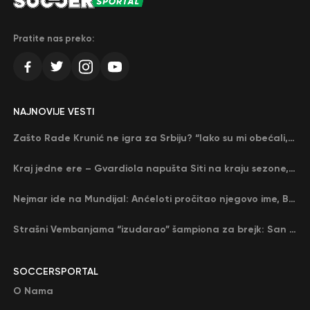
Pratite nas preko:
NAJNOVIJE VESTI
Zašto Rade Krunić ne igra za Srbiju? “Iako su mi obećali, niko me nije zvao…”
Kraj jedne ere – Gvardiola napušta Siti na kraju sezone, menja ga njegov nekadašnji rival
Nejmar ide na Mundijal: Anćeloti pročitao njegovo ime, Brazil u delirijumu (VIDEO)
Strašni Vembanjama “izudarao” šampiona za brejk: San Antonio poveo protiv Oklahome
SOCCERSPORTAL
O Nama