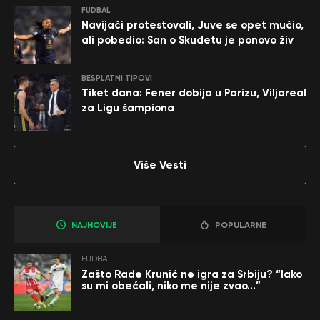
FUDBAL
Navijači protestovali, Juve se opet mučio,
ali pobedio: San o Skudetu je ponovo živ
BESPLATNI TIPOVI
Tiket dana: Fener dobija u Parizu, Viljareal
za Ligu šampiona
Više Vesti
NAJNOVIJE
POPULARNE
FUDBAL
Zašto Rade Krunić ne igra za Srbiju? “Iako
su mi obećali, niko me nije zvao…”