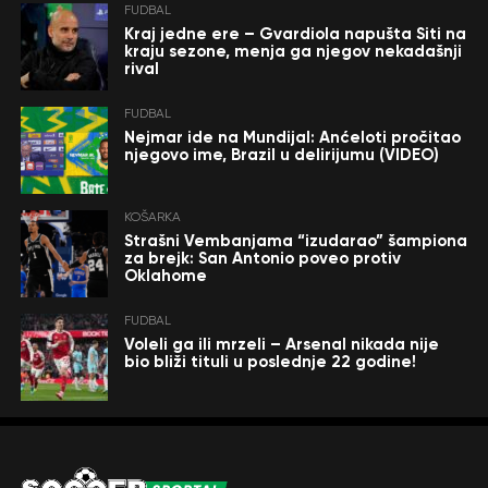
FUDBAL
Kraj jedne ere – Gvardiola napušta Siti na
kraju sezone, menja ga njegov nekadašnji
rival
FUDBAL
Nejmar ide na Mundijal: Anćeloti pročitao
njegovo ime, Brazil u delirijumu (VIDEO)
KOŠARKA
Strašni Vembanjama “izudarao” šampiona
za brejk: San Antonio poveo protiv
Oklahome
FUDBAL
Voleli ga ili mrzeli – Arsenal nikada nije
bio bliži tituli u poslednje 22 godine!