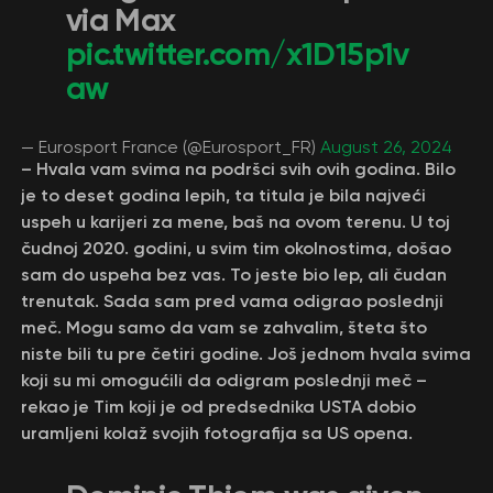
via Max
pic.twitter.com/x1D15p1v
aw
— Eurosport France (@Eurosport_FR)
August 26, 2024
– Hvala vam svima na podršci svih ovih godina. Bilo
je to deset godina lepih, ta titula je bila najveći
uspeh u karijeri za mene, baš na ovom terenu. U toj
čudnoj 2020. godini, u svim tim okolnostima, došao
sam do uspeha bez vas. To jeste bio lep, ali čudan
trenutak. Sada sam pred vama odigrao poslednji
meč. Mogu samo da vam se zahvalim, šteta što
niste bili tu pre četiri godine. Još jednom hvala svima
koji su mi omogućili da odigram poslednji meč –
rekao je Tim koji je od predsednika USTA dobio
uramljeni kolaž svojih fotografija sa US opena.