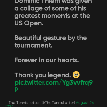
Dominic Thiem was given
a collage of some of his
greatest moments at the
US Open.
Beautiful gesture by the
tournament.
Forever in our hearts.
Thank you legend.
pic.twitter.com/Yg3vvfrq9
P
— The Tennis Letter (@TheTennisLetter)
August 26,
2024