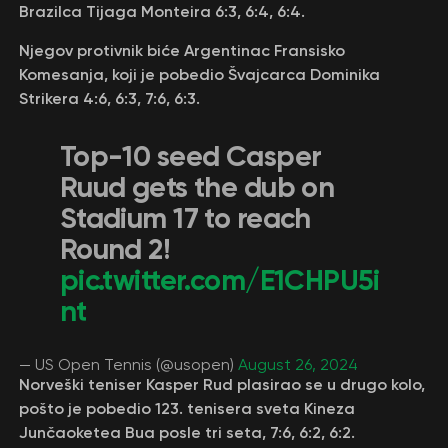
Brazilca Tijaga Monteira 6:3, 6:4, 6:4.
Njegov protivnik biće Argentinac Fransisko
Komesanja, koji je pobedio Švajcarca Dominika
Strikera 4:6, 6:3, 7:6, 6:3.
Top-10 seed Casper
Ruud gets the dub on
Stadium 17 to reach
Round 2!
pic.twitter.com/E1CHPU5i
nt
— US Open Tennis (@usopen)
August 26, 2024
Norveški teniser Kasper Rud plasirao se u drugo kolo,
pošto je pobedio 123. tenisera sveta Kineza
Junčaoketea Bua posle tri seta, 7:6, 6:2, 6:2.