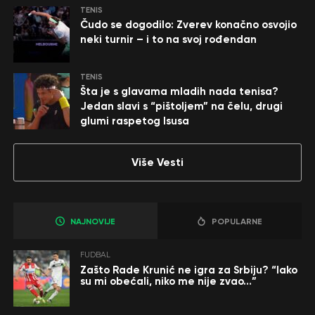
TENIS
Čudo se dogodilo: Zverev konačno osvojio
neki turnir – i to na svoj rođendan
TENIS
Šta je s glavama mladih nada tenisa?
Jedan slavi s “pištoljem” na čelu, drugi
glumi raspetog Isusa
Više Vesti
NAJNOVIJE
POPULARNE
FUDBAL
Zašto Rade Krunić ne igra za Srbiju? “Iako
su mi obećali, niko me nije zvao…”