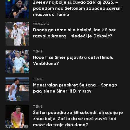
Zverev najbolje sačuvao za kraj 2025. –
pobedom nad Šeltonom započeo Završni
masters u Torinu
ĐOKOVIĆ
Danas ga rame nije bolelo! Janik Siner
razvalio Amera – sledeći je Đoković?
TENIS
Hoće li se Siner pojaviti u četvrtfinalu
Vimbldona?
TENIS
Maestralan preokret Šeltona – Sonego
pao, slede Siner ili Dimitrov!
TENIS
Šelton pobedio za 58 sekundi, ali sudija je
znao bolje: Zašto da se meč završi kad
može da traje dva dana?