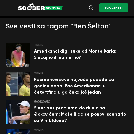
SOCCERBET
Sve vesti sa tagom "Ben Šelton"
TENIS
Amerikanci digli ruke od Monte Karla:
Slučajno ili namerno?
TENIS
Kecmanovićeva najveća pobeda za
godinu dana: Pao Amerikanac, u
četvrtfinalu ga čeka još jedan
ĐOKOVIĆ
Siner bez problema do duela sa
Đokovićem: Može li da se ponovi scenario
sa Vimbldona?
TENIS