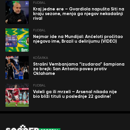
FUDBAL
Kraj jedne ere – Gvardiola napušta Siti na
kraju sezone, menja ga njegov nekadašnji
rival
FUDBAL
Nejmar ide na Mundijal: Anćeloti pročitao
njegovo ime, Brazil u delirijumu (VIDEO)
KOŠARKA
Strašni Vembanjama “izudarao” šampiona
za brejk: San Antonio poveo protiv
Oklahome
FUDBAL
Voleli ga ili mrzeli – Arsenal nikada nije
bio bliži tituli u poslednje 22 godine!