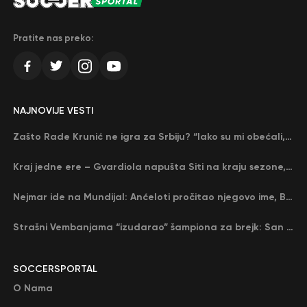
Pratite nas preko:
NAJNOVIJE VESTI
Zašto Rade Krunić ne igra za Srbiju? “Iako su mi obećali, niko me nije zvao…”
Kraj jedne ere – Gvardiola napušta Siti na kraju sezone, menja ga njegov nekadašnji rival
Nejmar ide na Mundijal: Anćeloti pročitao njegovo ime, Brazil u delirijumu (VIDEO)
Strašni Vembanjama “izudarao” šampiona za brejk: San Antonio poveo protiv Oklahome
SOCCERSPORTAL
O Nama