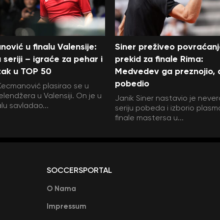
ović u finalu Valensije:
Siner preživeo povraćanj
 seriji – igraće za pehar i
prekid za finale Rima:
tak u TOP 50
Medvedev ga preznojio, al
pobedio
Kecmanović plasirao se u
elendžera u Valensiji. On je u
Janik Siner nastavio je neve
alu savladao...
seriju pobeda i izborio plasm
finale mastersa u...
SOCCERSPORTAL
O Nama
Impressum