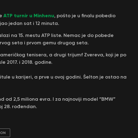
ATP turnir u Minhenu
je
, pošto je u finalu pobedio
ajao jedan sat i 12 minuta.
nalazi na 15. mestu ATP liste. Nemac je do pobede
rvog seta i prvom gemu drugog seta.
meričkog tenisera, a drugi trijumf Zvereva, koji je po
sle 2017. i 2018. godine.
ule u karijeri, a prve u ovoj godini. Šelton je ostao na
d od 2,5 miliona evra. I za najnoviji model “BMW”
oj 28. rođendan.
TON