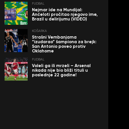
FUDBAL
Nejmar ide na Mundijal:
Anćeloti pročitao njegovo ime,
Brazil u delirijumu (VIDEO)
KOŠARKA
Strašni Vembanjama
“izudarao” šampiona za brejk:
San Antonio poveo protiv
Oklahome
FUDBAL
Voleli ga ili mrzeli – Arsenal
nikada nije bio bliži tituli u
poslednje 22 godine!