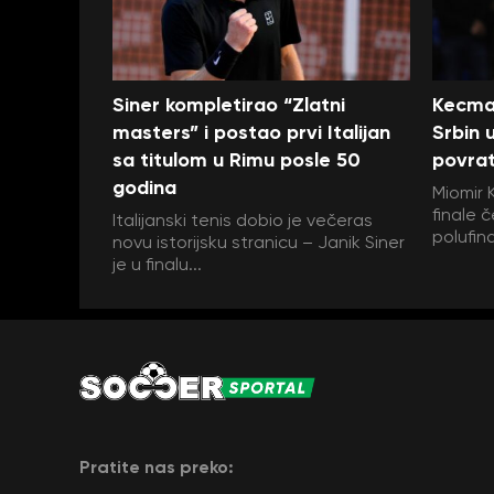
Siner kompletirao “Zlatni
Kecman
masters” i postao prvi Italijan
Srbin u
sa titulom u Rimu posle 50
povra
godina
Miomir 
finale č
Italijanski tenis dobio je večeras
polufin
novu istorijsku stranicu – Janik Siner
je u finalu...
Pratite nas preko: