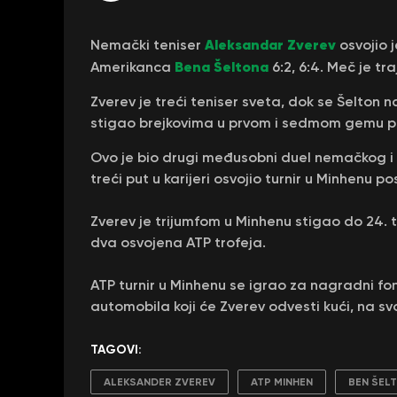
Aleksandar Zverev
Nemački teniser
osvojio 
Bena Šeltona
Amerikanca
6:2, 6:4. Meč je tr
Zverev je treći teniser sveta, dok se Šelton 
stigao brejkovima u prvom i sedmom gemu p
Ovo je bio drugi međusobni duel nemačkog i a
treći put u karijeri osvojio turnir u Minhenu po
Zverev je trijumfom u Minhenu stigao do 24. tit
dva osvojena ATP trofeja.
ATP turnir u Minhenu se igrao za nagradni fon
automobila koji će Zverev odvesti kući, na sv
TAGOVI:
ALEKSANDER ZVEREV
ATP MINHEN
BEN ŠEL