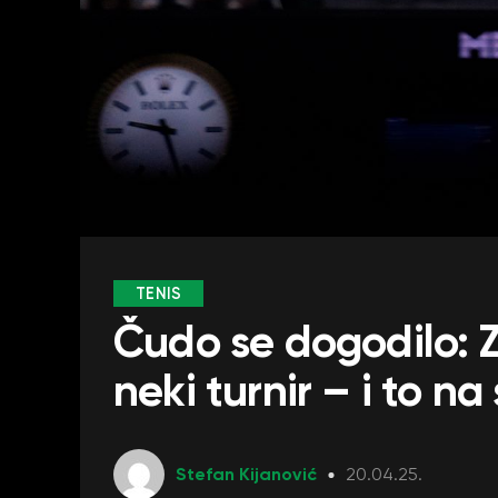
TENIS
Čudo se dogodilo: 
neki turnir – i to n
Stefan Kijanović
20.04.25.