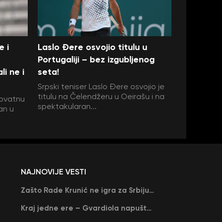
e i
Laslo Đere osvojio titulu u
Portugaliji – bez izgubljenog
i ne i
seta!
Srpski teniser Laslo Đere osvojio je
titulu na Čelendžeru u Oeirašu i na
rovatnu
spektakularan...
an u
NAJNOVIJE VESTI
Zašto Rade Krunić ne igra za Srbiju? “Iako su mi obećali, niko me nije zvao…”
Kraj jedne ere – Gvardiola napušta Siti na kraju sezone, menja ga njegov nekadašnji rival