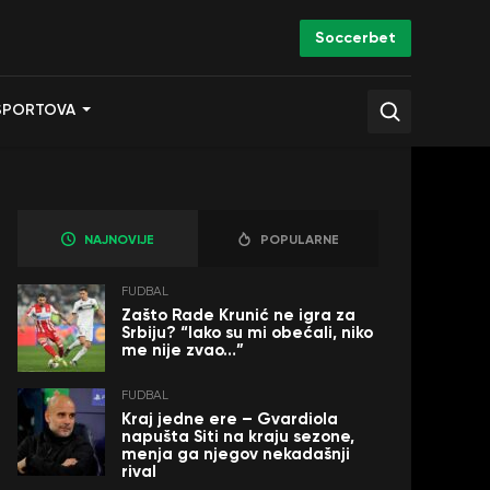
Soccerbet
SPORTOVA
NAJNOVIJE
POPULARNE
FUDBAL
Zašto Rade Krunić ne igra za
Srbiju? “Iako su mi obećali, niko
me nije zvao…”
FUDBAL
Kraj jedne ere – Gvardiola
napušta Siti na kraju sezone,
menja ga njegov nekadašnji
rival