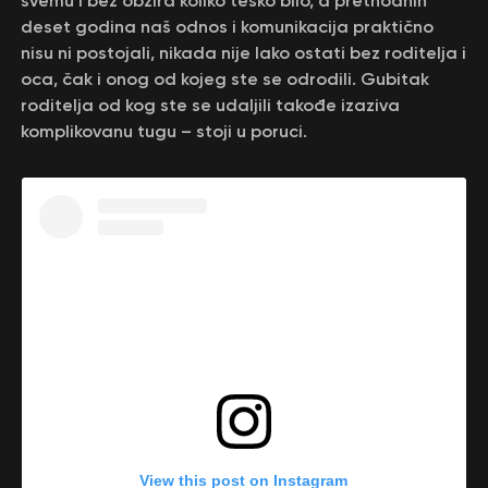
svemu i bez obzira koliko teško bilo, a prethodnih
deset godina naš odnos i komunikacija praktično
nisu ni postojali, nikada nije lako ostati bez roditelja i
oca, čak i onog od kojeg ste se odrodili. Gubitak
roditelja od kog ste se udaljili takođe izaziva
komplikovanu tugu – stoji u poruci.
View this post on Instagram