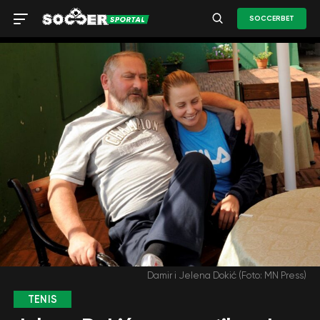
SOCCERBET
Damir i Jelena Dokić (Foto: MN Press)
TENIS