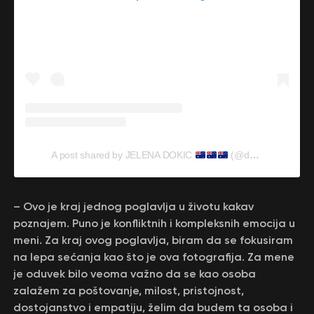
A post shared by JELENA DOKIC
(@dokic_jelena)
– Ovo je kraj jednog poglavlja u životu kakav
poznajem. Puno je konfliktnih i kompleksnih emocija u
meni. Za kraj ovog poglavlja, biram da se fokusiram
na lepa sećanja kao što je ova fotografija. Za mene
je oduvek bilo veoma važno da se kao osoba
zalažem za poštovanje, milost, pristojnost,
dostojanstvo i empatiju, želim da budem ta osoba i