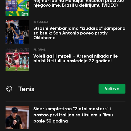
Nejmar ide na Mundijal: Anćeloti pročitao
njegovo ime, Brazil u delirijumu (VIDEO)
KOŠARKA
Strašni Vembanjama “izudarao” šampiona
za brejk: San Antonio poveo protiv
Oklahome
FUDBAL
Voleli ga ili mrzeli – Arsenal nikada nije
bio bliži tituli u poslednje 22 godine!
Tenis
Vidi sve
Siner kompletirao “Zlatni masters” i
postao prvi Italijan sa titulom u Rimu
posle 50 godina