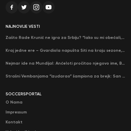
NAJNOVIJE VESTI
Zašto Rade Krunić ne igra za Srbiju? “Iako su mi obećali, niko me nije zvao…”
Kraj jedne ere – Gvardiola napušta Siti na kraju sezone, menja ga njegov nekadašnji rival
Nejmar ide na Mundijal: Anćeloti pročitao njegovo ime, Brazil u delirijumu (VIDEO)
Strašni Vembanjama “izudarao” šampiona za brejk: San Antonio poveo protiv Oklahome
SOCCERSPORTAL
O Nama
Impressum
Kontakt