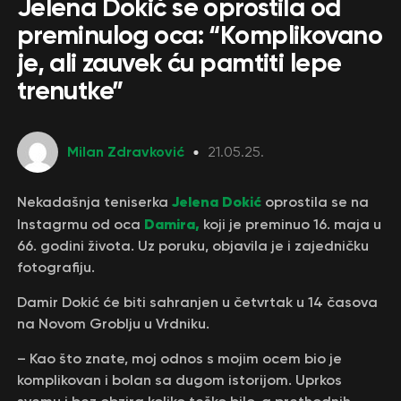
Jelena Dokić se oprostila od
preminulog oca: “Komplikovano
je, ali zauvek ću pamtiti lepe
trenutke”
Milan Zdravković
21.05.25.
Jelena Dokić
Nekadašnja teniserka
oprostila se na
Damira,
Instagrmu od oca
koji je preminuo 16. maja u
66. godini života. Uz poruku, objavila je i zajedničku
fotografiju.
Damir Dokić će biti sahranjen u četvrtak u 14 časova
na Novom Groblju u Vrdniku.
– Kao što znate, moj odnos s mojim ocem bio je
komplikovan i bolan sa dugom istorijom. Uprkos