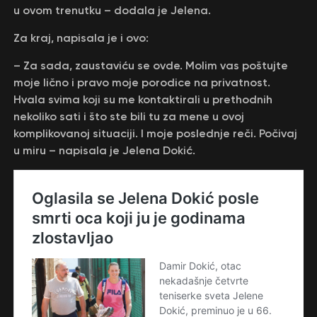
u ovom trenutku – dodala je Jelena.
Za kraj, napisala je i ovo:
– Za sada, zaustaviću se ovde. Molim vas poštujte
moje lično i pravo moje porodice na privatnost.
Hvala svima koji su me kontaktirali u prethodnih
nekoliko sati i što ste bili tu za mene u ovoj
komplikovanoj situaciji. I moje poslednje reči. Počivaj
u miru – napisala je Jelena Dokić.