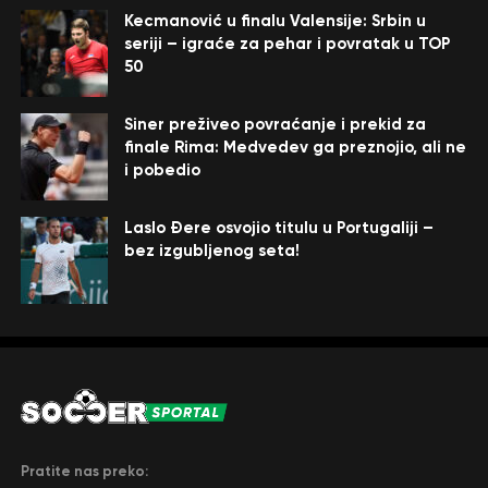
Kecmanović u finalu Valensije: Srbin u
seriji – igraće za pehar i povratak u TOP
50
Siner preživeo povraćanje i prekid za
finale Rima: Medvedev ga preznojio, ali ne
i pobedio
Laslo Đere osvojio titulu u Portugaliji –
bez izgubljenog seta!
Pratite nas preko: