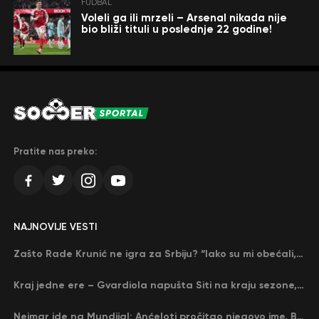
FUDBAL
Voleli ga ili mrzeli – Arsenal nikada nije
bio bliži tituli u poslednje 22 godine!
Pratite nas preko:
NAJNOVIJE VESTI
Zašto Rade Krunić ne igra za Srbiju? “Iako su mi obećali, niko me nije zvao…”
Kraj jedne ere – Gvardiola napušta Siti na kraju sezone, menja ga njegov nekadašnji rival
Nejmar ide na Mundijal: Anćeloti pročitao njegovo ime, Brazil u delirijumu (VIDEO)