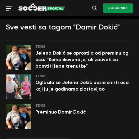
SOCCERBET
Sve vesti sa tagom "Damir Dokić"
TENIS
Jelena Dokić se oprostila od preminulog
oca: “Komplikovano je, ali zauvek ću
pamtiti lepe trenutke”
TENIS
Oglasila se Jelena Dokić posle smrti oca
koji ju je godinama zlostavljao
TENIS
Preminuo Damir Dokić