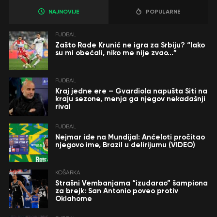
NAJNOVIJE
POPULARNE
FUDBAL
Zašto Rade Krunić ne igra za Srbiju? “Iako
su mi obećali, niko me nije zvao…”
FUDBAL
Kraj jedne ere – Gvardiola napušta Siti na
kraju sezone, menja ga njegov nekadašnji
rival
FUDBAL
Nejmar ide na Mundijal: Anćeloti pročitao
njegovo ime, Brazil u delirijumu (VIDEO)
KOŠARKA
Strašni Vembanjama “izudarao” šampiona
za brejk: San Antonio poveo protiv
Oklahome