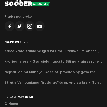
Pratite nas preko:
NAJNOVIJE VESTI
Zašto Rade Krunić ne igra za Srbiju? “Iako su mi obećali, niko me nije zvao…”
Kraj jedne ere – Gvardiola napušta Siti na kraju sezone, menja ga njegov nekadašnji rival
Nejmar ide na Mundijal: Anćeloti pročitao njegovo ime, Brazil u delirijumu (VIDEO)
Strašni Vembanjama “izudarao” šampiona za brejk: San Antonio poveo protiv Oklahome
SOCCERSPORTAL
O Nama