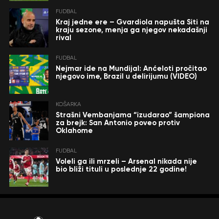
FUDBAL
Kraj jedne ere – Gvardiola napušta Siti na
kraju sezone, menja ga njegov nekadašnji
rival
FUDBAL
Nejmar ide na Mundijal: Anćeloti pročitao
njegovo ime, Brazil u delirijumu (VIDEO)
KOŠARKA
Strašni Vembanjama “izudarao” šampiona
za brejk: San Antonio poveo protiv
Oklahome
FUDBAL
Voleli ga ili mrzeli – Arsenal nikada nije
bio bliži tituli u poslednje 22 godine!