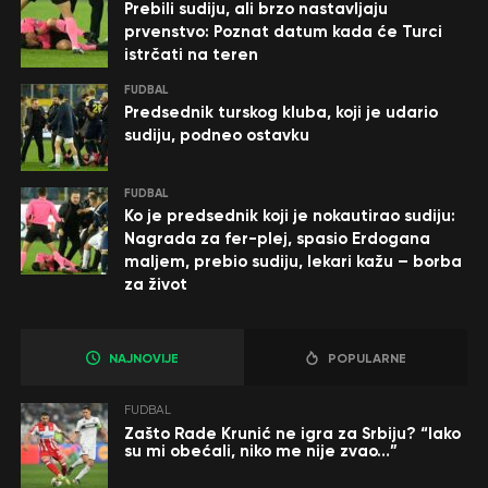
Prebili sudiju, ali brzo nastavljaju
prvenstvo: Poznat datum kada će Turci
istrčati na teren
FUDBAL
Predsednik turskog kluba, koji je udario
sudiju, podneo ostavku
FUDBAL
Ko je predsednik koji je nokautirao sudiju:
Nagrada za fer-plej, spasio Erdogana
maljem, prebio sudiju, lekari kažu – borba
za život
NAJNOVIJE
POPULARNE
FUDBAL
Zašto Rade Krunić ne igra za Srbiju? “Iako
su mi obećali, niko me nije zvao…”