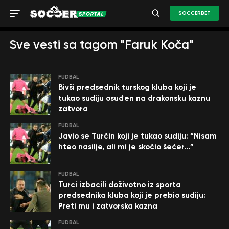
SOCCERBET
Sve vesti sa tagom "Faruk Koča"
FUDBAL
Bivši predsednik turskog kluba koji je
tukao sudiju osuđen na drakonsku kaznu
zatvora
FUDBAL
Javio se Turčin koji je tukao sudiju: “Nisam
hteo nasilje, ali mi je skočio šećer…”
FUDBAL
Turci izbacili doživotno iz sporta
predsednika kluba koji je prebio sudiju:
Preti mu i zatvorska kazna
FUDBAL