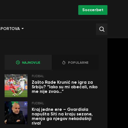
Soccerbet
SPORTOVA
NAJNOVIJE
POPULARNE
FUDBAL
Zašto Rade Krunić ne igra za
Srbiju? “Iako su mi obećali, niko
me nije zvao…”
FUDBAL
Kraj jedne ere – Gvardiola
napušta Siti na kraju sezone,
menja ga njegov nekadašnji
rival