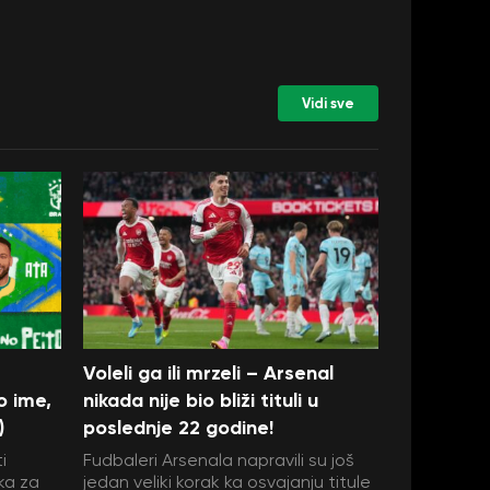
Vidi sve
Voleli ga ili mrzeli – Arsenal
o ime,
nikada nije bio bliži tituli u
)
poslednje 22 godine!
i
Fudbaleri Arsenala napravili su još
ka za
jedan veliki korak ka osvajanju titule