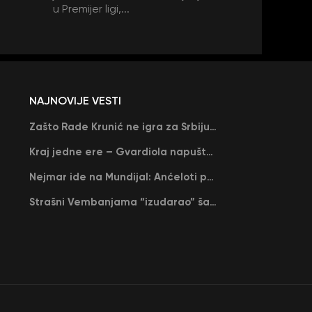
u Premijer ligi,...
NAJNOVIJE VESTI
Zašto Rade Krunić ne igra za Srbiju? “Iako su mi obećali, niko me nije zvao…”
Kraj jedne ere – Gvardiola napušta Siti na kraju sezone, menja ga njegov nekadašnji rival
Nejmar ide na Mundijal: Anćeloti pročitao njegovo ime, Brazil u delirijumu (VIDEO)
Strašni Vembanjama “izudarao” šampiona za brejk: San Antonio poveo protiv Oklahome