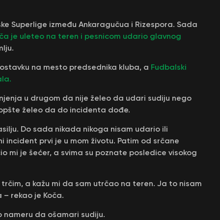
ke Superlige između Ankaragučua i Rizespora. Sada
a je uleteo na teren i pesnicom udario glavnog
lju.
ostavku na mesto predsednika kluba, a
Fudbalski
la.
njenja u drugom da nije želeo da udari sudiju nego
uopšte želeo da do incidenta dođe.
silju. Do sada nikada nikoga nisam udario ili
i incident prvi je u mom životu. Patim od srčane
očio mi je šećer, a svima su poznate posledice visokog
a trčim, a kažu mi da sam utrčao na teren. Ja to nisam
a – rekao je Koča.
o nameru da ošamari sudiju.