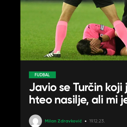
FUDBAL
Javio se Turčin koji
hteo nasilje, ali mi 
Milan Zdravković
19.12.23.