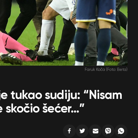
Faruk Koča (Foto: Beta)
 je tukao sudiju: “Nisam
je skočio šećer…”