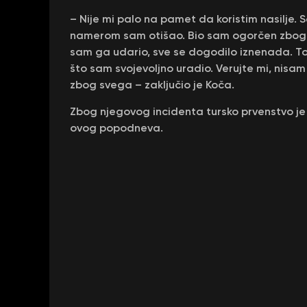
– Nije mi palo na pamet da koristim nasilje.
namerom sam otišao. Bio sam ogorčen zbog n
sam ga udario, sve se dogodilo iznenada. To
što sam svojevoljno uradio. Verujte mi, nis
zbog svega – zaključio je Koča.
Zbog njegovog incidenta tursko prvenstvo je
ovog popodneva.