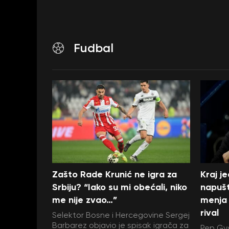
Fudbal
Zašto Rade Krunić ne igra za
Kraj j
Srbiju? “Iako su mi obećali, niko
napušt
me nije zvao…”
menja 
rival
Selektor Bosne i Hercegovine Sergej
Barbarez objavio je spisak igrača za
Pep Gva