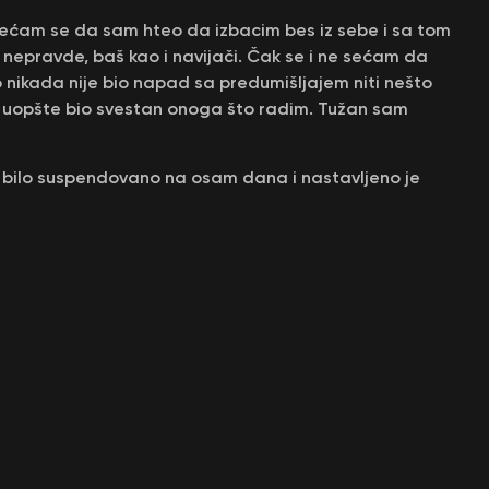
 Sećam se da sam hteo da izbacim bes iz sebe i sa tom
epravde, baš kao i navijači. Čak se i ne sećam da
 nikada nije bio napad sa predumišljajem niti nešto
am uopšte bio svestan onoga što radim. Tužan sam
 bilo suspendovano na osam dana i nastavljeno je