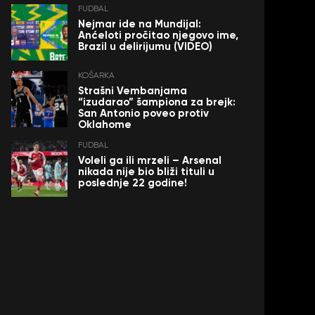
FUDBAL
Nejmar ide na Mundijal:
Anćeloti pročitao njegovo ime,
Brazil u delirijumu (VIDEO)
KOŠARKA
Strašni Vembanjama
“izudarao” šampiona za brejk:
San Antonio poveo protiv
Oklahome
FUDBAL
Voleli ga ili mrzeli – Arsenal
nikada nije bio bliži tituli u
poslednje 22 godine!