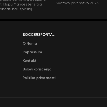
Svetsko prvenstvo 2026....
i klupu Mančester sitija i
ončati najuspešniji...
SOCCERSPORTAL
O Nama
Impressum
Kontakt
Uslovi korišćenja
Politika privatnosti