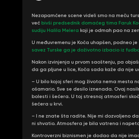
Nezapamćene scene videli smo na meču turs
već
bivši predsednik domaćeg tima Faruk Koč
sudiju Halila Melera
koji je odmah pao na zem
U međuvremenu je Koča uhapšen, podneo je 
savez Turske ga je doživotno izbacio iz fudba
Nakon izvinjenja u prvom saoštenju, pa objaš
da ga pljune u lice, Koča sada kaže da nije 
– U bilo kojoj sferi mog života nema mesta na
ošamario. Sve se desilo iznenada. Ovaj nasiln
bolesti i šećera. U toj stresnoj atmosferi sk
šećera u krvi.
– I ne znate šta radite. Nije mi dozvoljeno d
ni shvatio. Atmosfera je bila vatrena i napet
Kontroverzni biznismen je dodao da nije ima