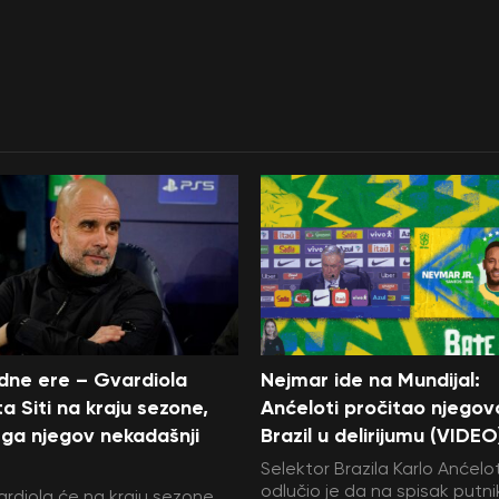
edne ere – Gvardiola
Nejmar ide na Mundijal:
a Siti na kraju sezone,
Anćeloti pročitao njegov
ga njegov nekadašnji
Brazil u delirijumu (VIDEO
Selektor Brazila Karlo Anćelot
odlučio je da na spisak putni
rdiola će na kraju sezone