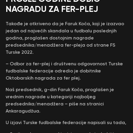
NAGRADU ZA FER-PLEJ
Takođe je otkriveno da je Faruk Koča, koji je izazvao
jedan od najvećih skandala u fudbalu poslednjih
godina, proglašen dostojnim nagrade
predsednika/menadžera fer-pleja od strane FS
Turske 2022.
– Odbor za fer-plej i društvenu odgovornost Turske
fudbalske federacije odredio je dobitnike
Oktobarskih nagrada za fer plej.
Naš predsednik, g-din Faruk Koča, proglašen je
vrednim nagrade u kategoriji najboljeg
predsednika/menadžera – piše na stranici
Ankaragudžua.
U izjavi Turske fudbalske federacije napisali su tada,