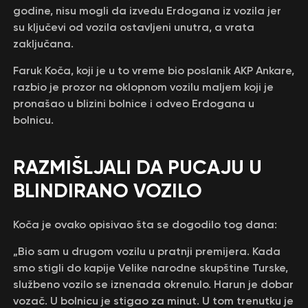
godine, nisu mogli da izvedu Erdogana iz vozila jer
su ključevi od vozila ostavljeni unutra, a vrata
zaključana.
Faruk Koča, koji je u to vreme bio poslanik AKP Ankare,
razbio je prozor na oklopnom vozilu maljem koji je
pronašao u blizini bolnice i odveo Erdogana u
bolnicu.
RAZMIŠLJALI DA PUCAJU U
BLINDIRANO VOZILO
Koča je ovako opisivao šta se dogodilo tog dana:
„Bio sam u drugom vozilu u pratnji premijera. Kada
smo stigli do kapije Velike narodne skupštine Turske,
službeno vozilo se iznenada okrenulo. Harun je dobar
vozač. U bolnicu je stigao za minut. U tom trenutku je