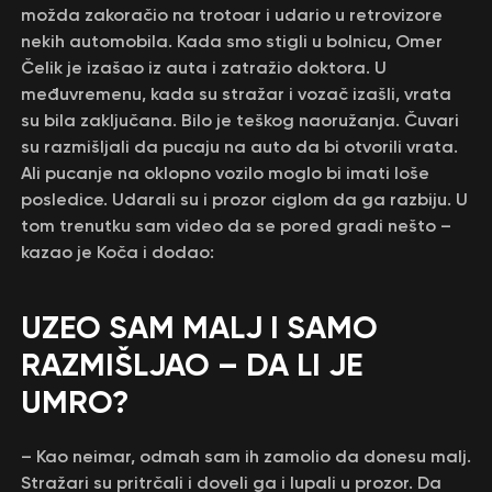
možda zakoračio na trotoar i udario u retrovizore
nekih automobila. Kada smo stigli u bolnicu, Omer
Čelik je izašao iz auta i zatražio doktora. U
međuvremenu, kada su stražar i vozač izašli, vrata
su bila zaključana. Bilo je teškog naoružanja. Čuvari
su razmišljali da pucaju na auto da bi otvorili vrata.
Ali pucanje na oklopno vozilo moglo bi imati loše
posledice. Udarali su i prozor ciglom da ga razbiju. U
tom trenutku sam video da se pored gradi nešto –
kazao je Koča i dodao:
UZEO SAM MALJ I SAMO
RAZMIŠLJAO – DA LI JE
UMRO?
– Kao neimar, odmah sam ih zamolio da donesu malj.
Stražari su pritrčali i doveli ga i lupali u prozor. Da