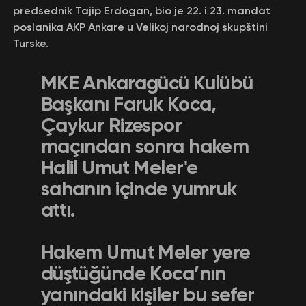
predsednik Tajip Erdogan, bio je 22. i 23. mandat
poslanika AKP Ankare u Velikoj narodnoj skupštini
Turske.
MKE Ankaragücü Kulübü
Başkanı Faruk Koca,
Çaykur Rizespor
maçından sonra hakem
Halil Umut Meler'e
sahanın içinde yumruk
attı.
Hakem Umut Meler yere
düştüğünde Koca’nın
yanındaki kişiler bu sefer