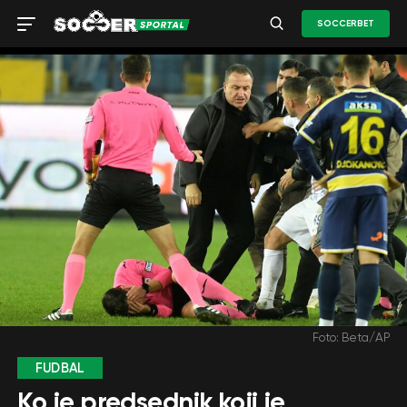
SOCCERBET
Foto: Beta/AP
FUDBAL
Ko je predsednik koji je