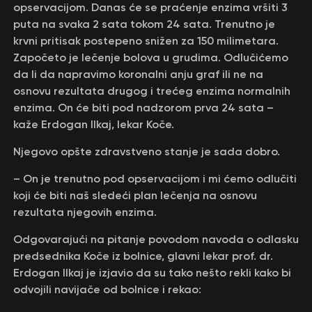
opservacijom. Danas će se praćenje enzima vršiti 3
puta na svaka 2 sata tokom 24 sata. Trenutno je
krvni pritisak postepeno snižen za 150 milimetara.
Započeto je lečenje bolova u grudima. Odlučićemo
da li da napravimo koronalni anju graf ili ne na
osnovu rezultata drugog i trećeg enzima normalnih
enzima. On će biti pod nadzorom prva 24 sata –
kaže Erdogan Ilkaj, lekar Koče.
Njegovo opšte zdravstveno stanje je sada dobro.
– On je trenutno pod opservacijom i mi ćemo odlučiti
koji će biti naš sledeći plan lečenja na osnovu
rezultata njegovih enzima.
Odgovarajući na pitanje povodom navoda o odlasku
predsednika Koče iz bolnice, glavni lekar prof. dr.
Erdogan Ilkaj je izjavio da su tako nešto rekli kako bi
odvojili navijače od bolnice i rekao: