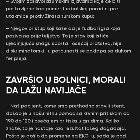
– Svojim zdravorazumskim izjavama koje će biti
postavljene kao primer fudbalskoj porodici pre
utakmice protiv Zirata turskom kupu;
– Njegov pristup koji kaže da je fudbal igra koja
poziva na prijateljstvo. To je stav koji ističe
ujedinjujuću snagu sporta i osećaj bratstva, nije
diskriminatorski i u potpunosti se poklapa sa duhom
fer pleja.
ZAVRŠIO U BOLNICI, MORALI
DA LAŽU NAVIJAČE
– Naš pacijent, kome smo prethodno stavili stent,
došao je u našu hitnu pomoć sa krvnim pritiskom od
190 do 120 i osećajem pritiska u grudima. Koliko
znate, to je nastaje kao rezultat lošeg događaja.
Pošto je došlo do promene na EKG-u, sada je pod