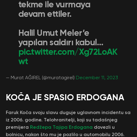
tekme ile vurmaya
devam ettiler.
Halil Umut Meler’e
yapılan saldırı kabul…
pic.twitter.com/Xg72LoAK
wt
— Murat AĞIREL (@muratagirel)
December 11, 2023
KOČA JE SPASIO ERDOGANA
Faruk Koča svoju slavu duguje uglavnom incidentu sa
iz 2006. godine. Telohranitelji, koji su tadašnjeg
premijera
Redžepa Tajipa Erdogana
dovezli u
bolnicu, nakon što mu je pozlilo u automobilu 2006.