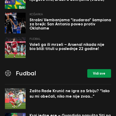
KOŠARKA
Strašni Vembanjama “izudarao” šampiona
za brejk: San Antonio poveo protiv
Oklahome
FUDBAL
Voleli ga ili mrzeli – Arsenal nikada nije
bio bliži tituli u poslednje 22 godine!
Fudbal
Vidi sve
Zašto Rade Krunić ne igra za Srbiju? “Iako
su mi obećali, niko me nije zvao…”
Kraj jedne ere – Gvardiola napušta Siti na