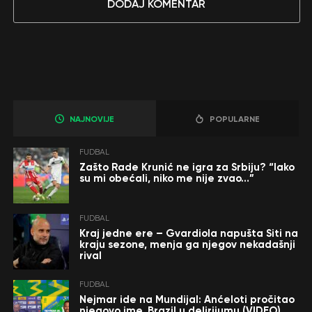
DODAJ KOMENTAR
NAJNOVIJE
POPULARNE
FUDBAL
Zašto Rade Krunić ne igra za Srbiju? “Iako
su mi obećali, niko me nije zvao…”
FUDBAL
Kraj jedne ere – Gvardiola napušta Siti na
kraju sezone, menja ga njegov nekadašnji
rival
FUDBAL
Nejmar ide na Mundijal: Anćeloti pročitao
njegovo ime, Brazil u delirijumu (VIDEO)