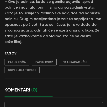
– Ovo je bolnica, kada se gomila pojavila ispred
bolnice i navijala, primili smo ga sa zadnjih vrata.
Zato je to učinjeno. Molimo sve navijače da napuste
bolnicu. Drugim pacijentima je zaista neprijatno. Ima
opasnost po život. Zato se i čuva, jer ako dođe do
srčanog udara, odmah će se uzeti anju grafikon. 24
sata je važno vreme da vidimo šta će se desiti –
kaže Ilkaj.
TAGOVI:
FARUK KOČA
FARUK KODŽ
FK ANKARAGUČU
SUPERLIGA TURSKE
KOMENTARI
(0)