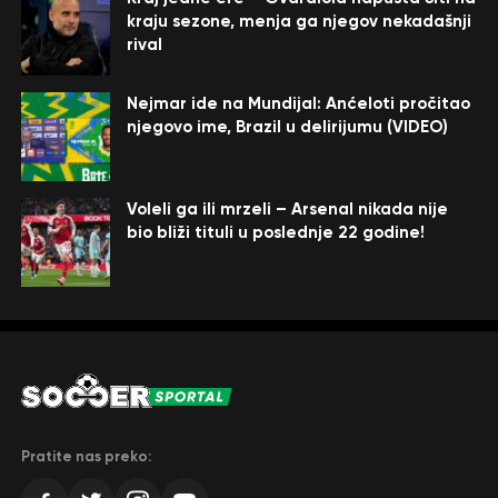
kraju sezone, menja ga njegov nekadašnji
rival
Nejmar ide na Mundijal: Anćeloti pročitao
njegovo ime, Brazil u delirijumu (VIDEO)
Voleli ga ili mrzeli – Arsenal nikada nije
bio bliži tituli u poslednje 22 godine!
Pratite nas preko: