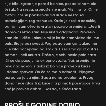
nije bilo izgradnje pored bolnice, posao bi nam bio
težak. Na sreću, pronađen je malj. Mislili smo, ‘On je
mrtav’. Svi su pokušavali da urade nešto sa
psihologijom tog trenutka. Kada je staklo napuklo,
odmah sam otvorio vrata i pozvao premijera. „Jesi li
dobro?“ rekao sam. Nije ništa odgovorio. Proverio
sam da li diše. Laknulo mi je kada sam video da ima
puls. Bio je bez svesti. Pogledao sam ga. Jakna mu
nije bila pocepana od stakla. Uzeli smo ga iz auta i
odmah uneli unutra. Došao je sebi posle pola sata.
Išli su da pucaju na oklopno vozilo. Naš premijer je
prvu noć nakon izlaska iz bolnice proveo u kući i
udobno spavao. On će se malo odmoriti. Njegova
porodica je sa njim. Sada nema problema. Prvog
dana neće izlaziti iz kuće niti primati posetioce. Prvu
noć je proveo dobro – kazao je Koča tada.
PROŠLE GODINE DOBIO