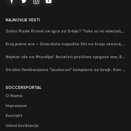
NAJNOVIJE VESTI
Zašto Rade Krunić ne igra za Srbiju? “Iako su mi obećali, niko me nije zvao…”
Kraj jedne ere – Gvardiola napušta Siti na kraju sezone, menja ga njegov nekadašnji rival
Nejmar ide na Mundijal: Anćeloti pročitao njegovo ime, Brazil u delirijumu (VIDEO)
Strašni Vembanjama “izudarao” šampiona za brejk: San Antonio poveo protiv Oklahome
SOCCERSPORTAL
O Nama
Impressum
Kontakt
Uslovi korišćenja