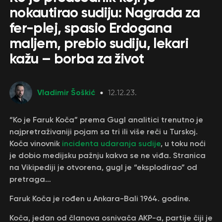
nokautirao sudiju: Nagrada za
fer-plej, spasio Erdogana
maljem, prebio sudiju, lekari
kažu – borba za život
Vladimir Šoškić
12.12.23.
“Ko je Faruk Koča” prema Gugl analitici trenutno je
najpretraživaniji pojam sa tri ili više reči u Turskoj.
Koča vinovnik
incidenta udaranja sudije
, u toku noći
je dobio medijsku pažnju kakva se ne viđa. Stranica
na Vikipediji je otvorena, gugl je “eksplodirao” od
pretraga…
Faruk Koča je rođen u Ankara-Bali 1964. godine.
Koča, jedan od članova osnivača AKP-a, partije čiji je