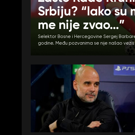
Srbiju? “Iako su 
me nije zvao…”
Selektor Bosne i Hercegovine Sergej Barbare
godine. Među pozvanima se nije našao vezis