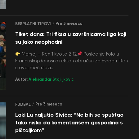
/ Pre 3 meseca
BESPLATNI TIPOVI
Tiket dana: Tri fiksa u završnicama liga koji
su jako neophodni
Marsej – Ren 1 kvota 2.12
Poslednje kolo u
Francuskoj donosi direktan obračun za Evropu. Ren
u ovaj meč ulazi...
Autor:
Aleksandar Stojiljković
/ Pre 3 meseca
FUDBAL
Laki Lu naljutio Sivića: “Ne bih se spuštao
tako nisko da komentarišem gospodina s
pištaljkom”