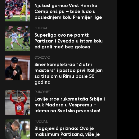
Njukasl gurnuo Vest Hem ka
Čempionšipu – biće ludo u
poslednjem kolu Premijer lige
FUDBAL
Superliga ovo ne pamti:
Partizan i Zvezda u istom kolu
odigrali meč bez golova
ĐOKOVIĆ
Siner kompletirao “Zlatni
masters” i postao prvi Italijan
sa titulom u Rimu posle 50
godina
RUKOMET
Lavlje srce rukometaša Srbije i
muk Mađara u Vespremu –
idemo na Svetsko prvenstvo!
FUDBAL
Blagojević priznao: Ovo je
maksimum Partizana, više je