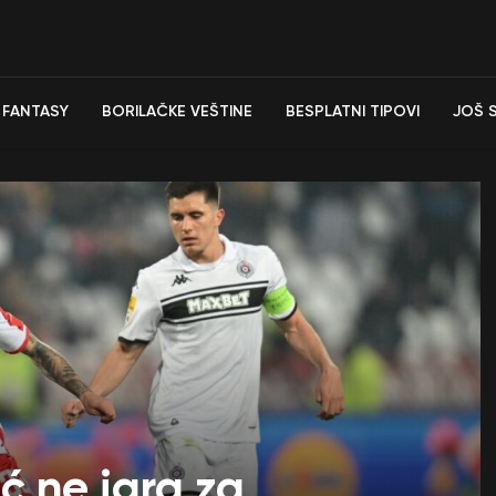
FANTASY
BORILAČKE VEŠTINE
BESPLATNI TIPOVI
JOŠ 
ć ne igra za