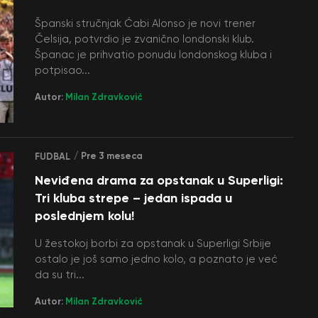
Španski stručnjak Ćabi Alonso je novi trener
Čelsija, potvrdio je zvanično londonski klub.
Španac je prihvatio ponudu londonskog kluba i
potpisao...
Autor:
Milan Zdravković
/ Pre 3 meseca
FUDBAL
Neviđena drama za opstanak u Superligi:
Tri kluba strepe – jedan ispada u
poslednjem kolu!
U žestokoj borbi za opstanak u Superligi Srbije
ostalo je još samo jedno kolo, a poznato je već
da su tri...
Autor:
Milan Zdravković