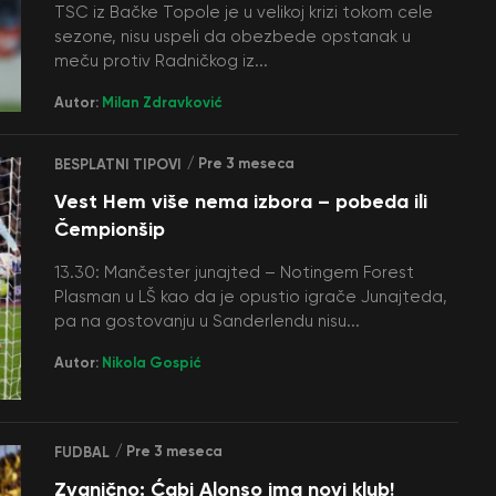
TSC iz Bačke Topole je u velikoj krizi tokom cele
sezone, nisu uspeli da obezbede opstanak u
meču protiv Radničkog iz...
Autor:
Milan Zdravković
/ Pre 3 meseca
BESPLATNI TIPOVI
Vest Hem više nema izbora – pobeda ili
Čempionšip
13.30: Mančester junajted – Notingem Forest
Plasman u LŠ kao da je opustio igrače Junajteda,
pa na gostovanju u Sanderlendu nisu...
Autor:
Nikola Gospić
/ Pre 3 meseca
FUDBAL
Zvanično: Ćabi Alonso ima novi klub!