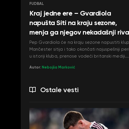
FUDBAL
Kraj jedne ere – Gvardiola
napušta Siti na kraju sezone,
menja ga njegov nekadašnji riva
Pep Gvardiola će na kraju sezone napustiti klu
Mančester sitija i tako okončati najuspešniji pe
u istoriji kluba, prenose vodeći britanski mediji...
Autor:
Nebojša Marković
Ostale vesti