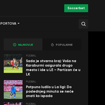
Soccerbet
SPORTOVA
NAJNOVIJE
POPULARNE
FUDBAL
Sada je stvarno kraj: Voša na
Karaburmi osigurala drugo
mesto i ide u LE – Partizan će u
LK
FUDBAL
Potpuno ludilo u La ligi: Do
poslednjeg minuta se neće
znati ko ispada
FUDBAL