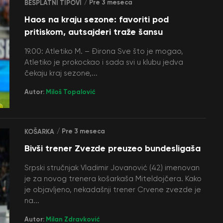
/ Pre 3 meseca
BESPLATNI TIPOVI
Haos na kraju sezone: favoriti pod
pritiskom, autsajderi traže šansu
19.00: Atletiko M. – Đirona Sve što je mogao,
Atletiko je prokockao i sada svi u klubu jedva
čekaju kraj sezone,...
Autor:
Miloš Topalović
/ Pre 3 meseca
KOŠARKA
Bivši trener Zvezde preuzeo bundesligaša
Srpski stručnjak Vladimir Jovanović (42) imenovan
je za novog trenera košarkaša Miteldojčera. Kako
je objavljeno, nekadašnji trener Crvene zvezde je
na...
Autor:
Milan Zdravković