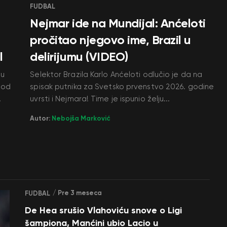
FUDBAL
Nejmar ide na Mundijal: Anćeloti
pročitao njegovo ime, Brazil u
l
delirijumu (VIDEO)
pu
Selektor Brazila Karlo Anćeloti odlučio je da na
riod
spisak putnika za Svetsko prvenstvo 2026. godine
.
uvrsti i Nejmara! Time je ispunio želju...
Autor:
Nebojša Marković
/ Pre 3 meseca
FUDBAL
De Hea srušio Vlahoviću snove o Ligi
šampiona, Manćini ubio Lacio u