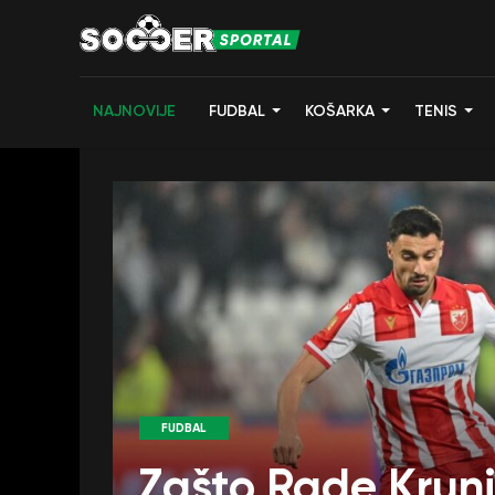
NAJNOVIJE
FUDBAL
KOŠARKA
TENIS
FUDBAL
Zašto Rade Kruni