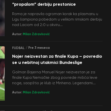
“propalom” derbiju prestonice
Roma je napravila ogroman korak ka plasmanu u
Ligu šampiona pobedom u velikom rimskom derbiju
nad Laciom od 2:0 u okviru...
Autor:
Milan Zdravković
/ Pre 3 meseca
FUDBAL
Nojer neizvestan za finale Kupa – povredio
se u nebitnoj utakmici Bundeslige
Golman Bajerna Manuel Nojer neizvestan je za
finale Kupa Nemačke zbog povrede mišića leve
noge, saopštio je klub iz Minhena. Legendarni...
Autor:
Milan Zdravković