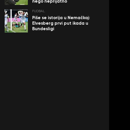
nego neprijatno
FUDBAL
Piše se istorija u Nemačkoj:
Elvesberg prvi put ikada u
Bundesligi