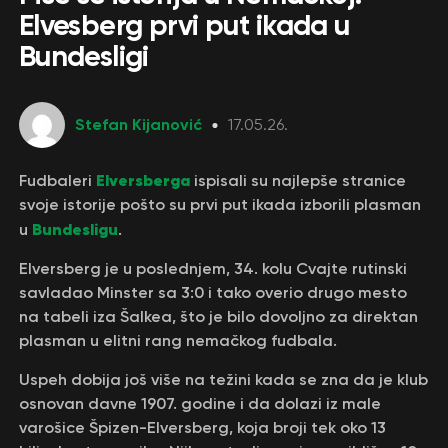
Elvesberg prvi put ikada u
Bundesligi
Stefan Kijanović
17.05.26.
Elversberga
Fudbaleri
ispisali su najlepše stranice
svoje istorije pošto su prvi put ikada izborili plasman
Bundesligu
u
.
Elversberg je u poslednjem, 34. kolu Cvajte rutinski
savladao Minster sa 3:0 i tako overio drugo mesto
na tabeli iza Šalkea, što je bilo dovoljno za direktan
plasman u elitni rang nemačkog fudbala.
Uspeh dobija još više na težini kada se zna da je klub
osnovan davne 1907. godine i da dolazi iz male
varošice Špizen-Elversberg, koja broji tek oko 13