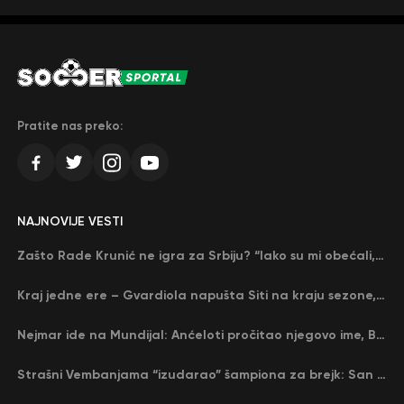
Pratite nas preko:
NAJNOVIJE VESTI
Zašto Rade Krunić ne igra za Srbiju? “Iako su mi obećali, niko me nije zvao…”
Kraj jedne ere – Gvardiola napušta Siti na kraju sezone, menja ga njegov nekadašnji rival
Nejmar ide na Mundijal: Anćeloti pročitao njegovo ime, Brazil u delirijumu (VIDEO)
Strašni Vembanjama “izudarao” šampiona za brejk: San Antonio poveo protiv Oklahome