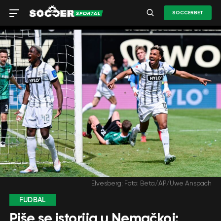
SOCCERBET
Elvesberg; Foto: Beta/AP/Uwe Anspach
FUDBAL
Piše se istorija u Nemačkoj: