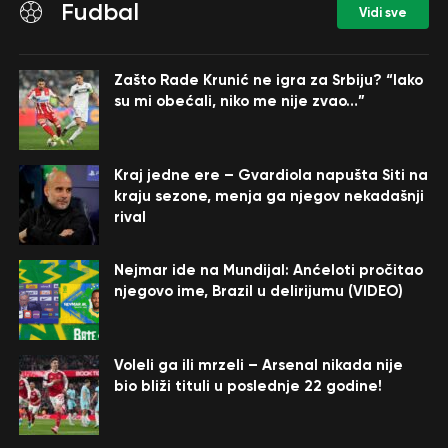
Fudbal
Vidi sve
Zašto Rade Krunić ne igra za Srbiju? “Iako
su mi obećali, niko me nije zvao…”
Kraj jedne ere – Gvardiola napušta Siti na
kraju sezone, menja ga njegov nekadašnji
rival
Nejmar ide na Mundijal: Anćeloti pročitao
njegovo ime, Brazil u delirijumu (VIDEO)
Voleli ga ili mrzeli – Arsenal nikada nije
bio bliži tituli u poslednje 22 godine!