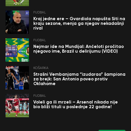
FUDBAL
Kraj jedne ere – Gvardiola napušta Siti na
kraju sezone, menja ga njegov nekadašnji
rival
FUDBAL
Nejmar ide na Mundijal: Anćeloti pročitao
njegovo ime, Brazil u delirijumu (VIDEO)
KOŠARKA
Strašni Vembanjama “izudarao” šampiona
za brejk: San Antonio poveo protiv
Oklahome
FUDBAL
Voleli ga ili mrzeli – Arsenal nikada nije
bio bliži tituli u poslednje 22 godine!