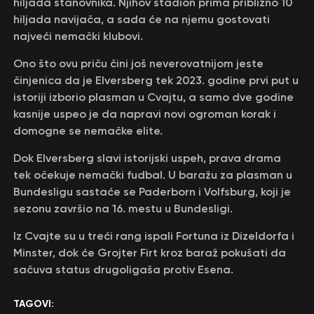
hiljada stanovnika. Njihov stadion prima približno 10
hiljada navijača, a sada će na njemu gostovati
najveći nemački klubovi.
Ono što ovu priču čini još neverovatnijom jeste
činjenica da je Elversberg tek 2023. godine prvi put u
istoriji izborio plasman u Cvajtu, a samo dve godine
kasnije uspeo je da napravi novi ogroman korak i
domogne se nemačke elite.
Dok Elversberg slavi istorijski uspeh, prava drama
tek očekuje nemački fudbal. U baražu za plasman u
Bundesligu sastaće se Paderborn i Volfsburg, koji je
sezonu završio na 16. mestu u Bundesligi.
Iz Cvajte su u treći rang ispali Fortuna iz Dizeldorfa i
Minster, dok će Grojter Firt kroz baraž pokušati da
sačuva status drugoligaša protiv Esena.
TAGOVI: