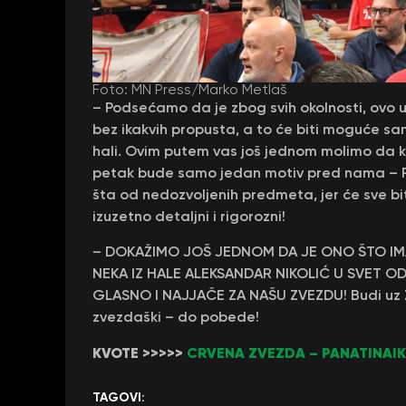
Foto: MN Press/Marko Metlaš
– Podsećamo da je zbog svih okolnosti, ovo ut
bez ikakvih propusta, a to će biti moguće sam
hali. Ovim putem vas još jednom molimo da kre
petak bude samo jedan motiv pred nama – P
šta od nedozvoljenih predmeta, jer će sve bit
izuzetno detaljni i rigorozni!
– DOKAŽIMO JOŠ JEDNOM DA JE ONO ŠTO IM
NEKA IZ HALE ALEKSANDAR NIKOLIĆ U SVET OD
GLASNO I NAJJAČE ZA NAŠU ZVEZDU! Budi uz Zv
zvezdaški – do pobede!
KVOTE >>>>>
CRVENA ZVEZDA – PANATINAI
TAGOVI: