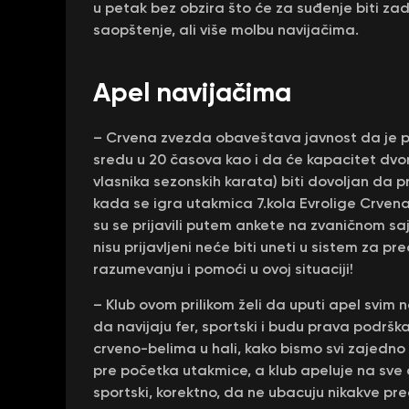
u petak bez obzira što će za suđenje biti zadu
saopštenje, ali više molbu navijačima.
Apel navijačima
– Crvena zvezda obaveštava javnost da je pr
sredu u 20 časova kao i da će kapacitet dvor
vlasnika sezonskih karata) biti dovoljan da 
kada se igra utakmica 7.kola Evrolige Crvena
su se prijavili putem ankete na zvaničnom saj
nisu prijavljeni neće biti uneti u sistem za 
razumevanju i pomoći u ovoj situaciji!
– Klub ovom prilikom želi da uputi apel svim n
da navijaju fer, sportski i budu prava podrška
crveno-belima u hali, kako bismo svi zajedno
pre početka utakmice, a klub apeluje na sve d
sportski, korektno, da ne ubacuju nikakve pr