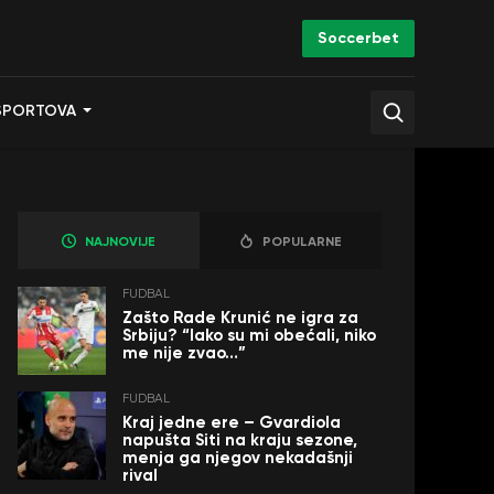
Soccerbet
SPORTOVA
NAJNOVIJE
POPULARNE
FUDBAL
Zašto Rade Krunić ne igra za
Srbiju? “Iako su mi obećali, niko
me nije zvao…”
FUDBAL
Kraj jedne ere – Gvardiola
napušta Siti na kraju sezone,
menja ga njegov nekadašnji
rival