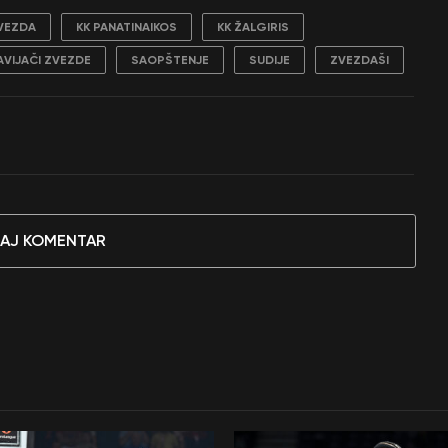
VEZDA
KK PANATINAIKOS
KK ŽALGIRIS
AVIJAČI ZVEZDE
SAOPŠTENJE
SUDIJE
ZVEZDAŠI
AJ KOMENTAR