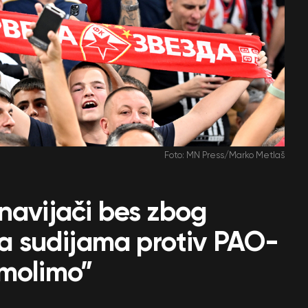
Foto: MN Press/Marko Metlaš
navijači bes zbog
 na sudijama protiv PAO-
 molimo”