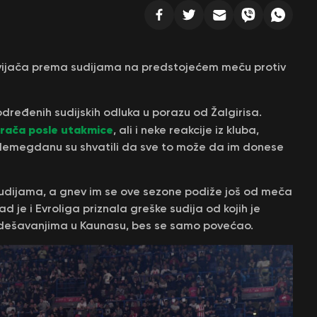
avijača prema sudijama na predstojećem meču protiv
određenih sudijskih odluka u porazu od Žalgirisa.
igrača posle utakmice
, ali i neke reakcije iz kluba,
lemegdanu su shvatili da sve to može da im donese
sudijama, a gnev im se ove sezone podiže još od meča
 je i Evroliga priznala greške sudija od kojih je
m dešavanjima u Kaunasu, bes se samo povećao.