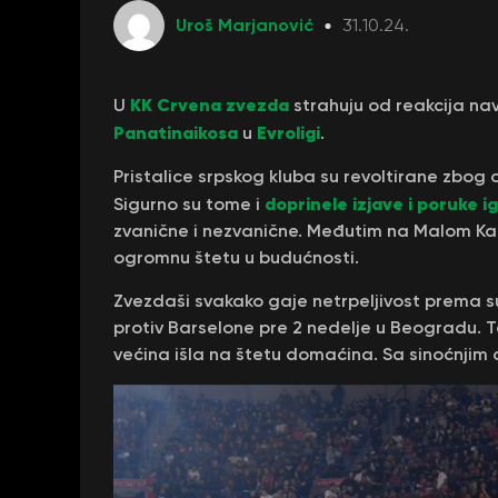
Uroš Marjanović
31.10.24.
KK Crvena zvezda
U
strahuju od reakcija n
Panatinaikosa
Evroligi
u
.
Pristalice srpskog kluba su revoltirane zbog 
doprinele izjave i poruke 
Sigurno su tome i
zvanične i nezvanične. Međutim na Malom Ka
ogromnu štetu u budućnosti.
Zvezdaši svakako gaje netrpeljivost prema 
protiv Barselone pre 2 nedelje u Beogradu. Tad
većina išla na štetu domaćina. Sa sinoćnji