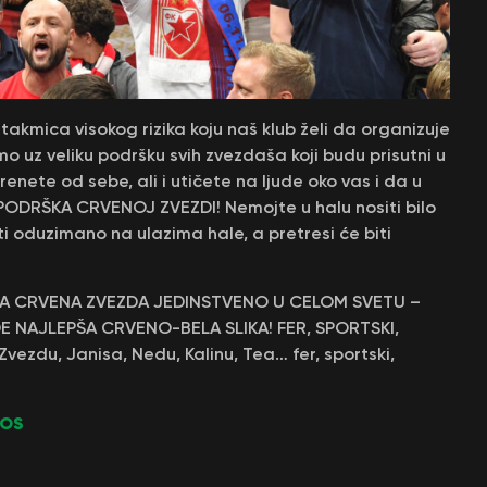
akmica visokog rizika koju naš klub želi da organizuje
o uz veliku podršku svih zvezdaša koji budu prisutni u
nete od sebe, ali i utičete na ljude oko vas i da u
ODRŠKA CRVENOJ ZVEZDI! Nemojte u halu nositi bilo
i oduzimano na ulazima hale, a pretresi će biti
A CRVENA ZVEZDA JEDINSTVENO U CELOM SVETU –
E NAJLEPŠA CRVENO-BELA SLIKA! FER, SPORTSKI,
ezdu, Janisa, Nedu, Kalinu, Tea… fer, sportski,
KOS