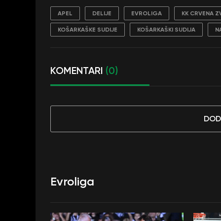
APEL
DELIJE
EVROLIGA
KK CRVENA Z
KOŠARKAŠKE SUDIJE
KOŠARKAŠKI SUDIJA
N
KOMENTARI
(0)
DOD
Evroliga