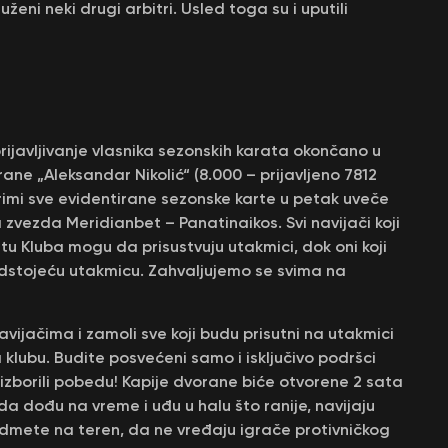
ženi neki drugi arbitri. Usled toga su i uputili
ijavljivanje vlasnika sezonskih karata okončano u
ane „Aleksandar Nikolić“ (8.000 – prijavljeno 7812
primi sve evidentirane sezonske karte u petak uveče
 zvezda Meridianbet – Panatinaikos. Svi navijači koji
tu Kluba mogu da prisustvuju utakmici, dok oni koji
predstojeću utakmicu. Zahvaljujemo se svima na
avijačima i zamoli sve koji budu prisutni na utakmici
 klubu. Budite posvećeni samo i isključivo podršci
 izborili pobedu! Kapije dvorane biće otvorene 2 sata
a dođu na vreme i uđu u halu što ranije, navijaju
edmete na teren, da ne vređaju igrače protivničkog