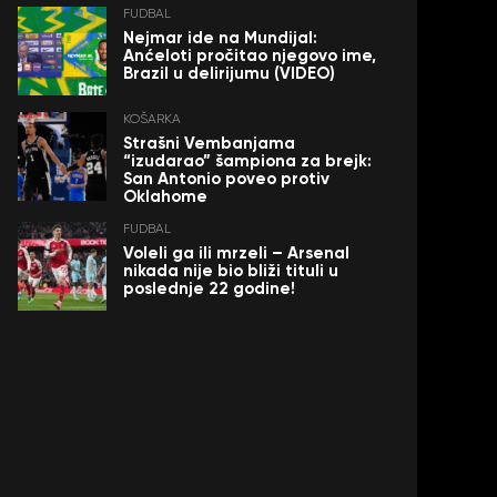
FUDBAL
Nejmar ide na Mundijal:
Anćeloti pročitao njegovo ime,
Brazil u delirijumu (VIDEO)
KOŠARKA
Strašni Vembanjama
“izudarao” šampiona za brejk:
San Antonio poveo protiv
Oklahome
FUDBAL
Voleli ga ili mrzeli – Arsenal
nikada nije bio bliži tituli u
poslednje 22 godine!