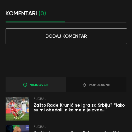
KOMENTARI
(0)
DODAJ KOMENTAR
NAJNOVIJE
POPULARNE
FUDBAL
Zašto Rade Krunić ne igra za Srbiju? “Iako
su mi obećali, niko me nije zvao…”
FUDBAL