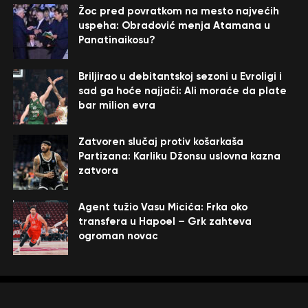
Žoc pred povratkom na mesto najvećih
uspeha: Obradović menja Atamana u
Panatinaikosu?
Briljirao u debitantskoj sezoni u Evroligi i
sad ga hoće najjači: Ali moraće da plate
bar milion evra
Zatvoren slučaj protiv košarkaša
Partizana: Karliku Džonsu uslovna kazna
zatvora
Agent tužio Vasu Micića: Frka oko
transfera u Hapoel – Grk zahteva
ogroman novac