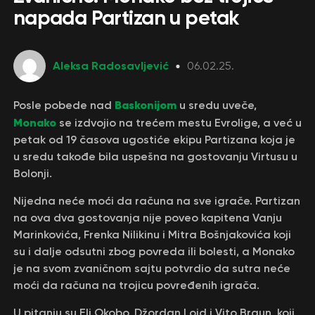
napada Partizan u petak
Aleksa Radosavljević
06.02.25.
Baskonijom
Posle pobede nad
u sredu uveče,
Monako
se izdvojio na trećem mestu Evrolige, a već u
petak od 19 časova ugostiće ekipu Partizana koja je
u sredu takođe bila uspešna na gostovanju Virtusu u
Bolonji.
Nijedna neće moći da računa na sve igrače. Partizan
na ova dva gostovanja nije poveo kapitena Vanju
Marinkovića, Frenka Nilikinu i Mitra Bošnjakovića koji
su i dalje odsutni zbog povreda ili bolesti, a Monako
je na svom zvaničnom sajtu potvrdio da sutra neće
moći da računa na trojicu povređenih igrača.
U pitanju su Eli Okobo, Džordan Lojd i Vito Braun, koji