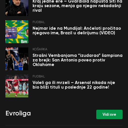
Kraj jedne ere – Gvardiola napušta Siti na
kraju sezone, menja ga njegov nekadašnji
rival
FUDBAL
Nejmar ide na Mundijal: Anćeloti pročitao
njegovo ime, Brazil u delirijumu (VIDEO)
KOŠARKA
Strašni Vembanjama “izudarao” šampiona
za brejk: San Antonio poveo protiv
Oklahome
FUDBAL
Voleli ga ili mrzeli – Arsenal nikada nije
bio bliži tituli u poslednje 22 godine!
Evroliga
Vidi sve