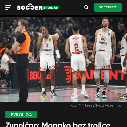
SOCCERBET
Foto: MN Press/Ivica Veselinov
EVROLIGA
Zvanično: Monako bez trojice