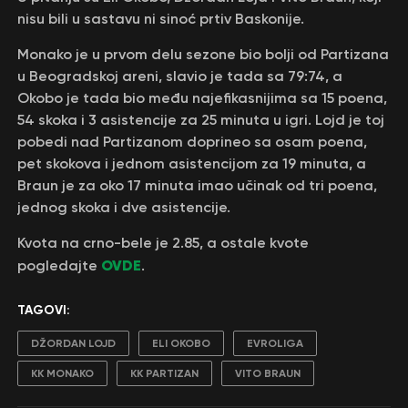
nisu bili u sastavu ni sinoć prtiv Baskonije.
Monako je u prvom delu sezone bio bolji od Partizana
u Beogradskoj areni, slavio je tada sa 79:74, a
Okobo je tada bio među najefikasnijima sa 15 poena,
54 skoka i 3 asistencije za 25 minuta u igri. Lojd je toj
pobedi nad Partizanom doprineo sa osam poena,
pet skokova i jednom asistencijom za 19 minuta, a
Braun je za oko 17 minuta imao učinak od tri poena,
jednog skoka i dve asistencije.
Kvota na crno-bele je 2.85, a ostale kvote
OVDE
pogledajte
.
TAGOVI:
DŽORDAN LOJD
ELI OKOBO
EVROLIGA
KK MONAKO
KK PARTIZAN
VITO BRAUN