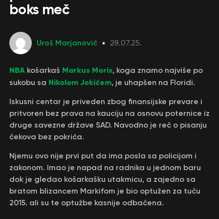
boks meč
Uroš Marjanović
28.07.25.
NBA
Markus Moris
košarkaš
, koga znamo najviše po
Nikolom Jokićem
sukobu sa
, je uhapšen na Floridi.
Iskusni centar je priveden zbog finansijske prevare i
pritvoren bez prava na kauciju na osnovu poternice iz
druge savezne države SAD. Navodno je reč o pisanju
čekova bez pokrića.
Njemu ovo nije prvi put da ima posla sa policijom i
zakonom. Imao je napad na radnika u jednom baru
dok je gledao košarkašku utakmicu, a zajedno sa
bratom blizancem Markifom je bio optužen za tuču
2015. ali su te optužbe kasnije odbačena.