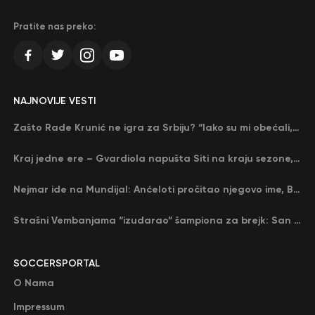
Pratite nas preko:
NAJNOVIJE VESTI
Zašto Rade Krunić ne igra za Srbiju? “Iako su mi obećali, niko me nije zvao…”
Kraj jedne ere – Gvardiola napušta Siti na kraju sezone, menja ga njegov nekadašnji rival
Nejmar ide na Mundijal: Anćeloti pročitao njegovo ime, Brazil u delirijumu (VIDEO)
Strašni Vembanjama “izudarao” šampiona za brejk: San Antonio poveo protiv Oklahome
SOCCERSPORTAL
O Nama
Impressum