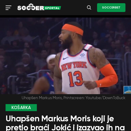
SOCCERBET
Uhapšen Markus Moris, Printscreen: Youtube/DownToBuck
KOŠARKA
Uhapšen Markus Moris koji je
pretio braći Jokić i izazvao ih na