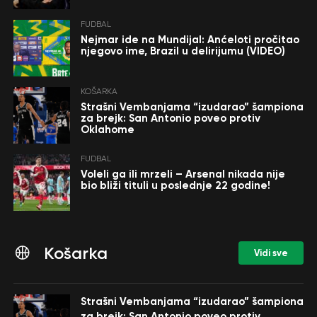
FUDBAL
Nejmar ide na Mundijal: Anćeloti pročitao
njegovo ime, Brazil u delirijumu (VIDEO)
KOŠARKA
Strašni Vembanjama “izudarao” šampiona
za brejk: San Antonio poveo protiv
Oklahome
FUDBAL
Voleli ga ili mrzeli – Arsenal nikada nije
bio bliži tituli u poslednje 22 godine!
Košarka
Vidi sve
Strašni Vembanjama “izudarao” šampiona
za brejk: San Antonio poveo protiv