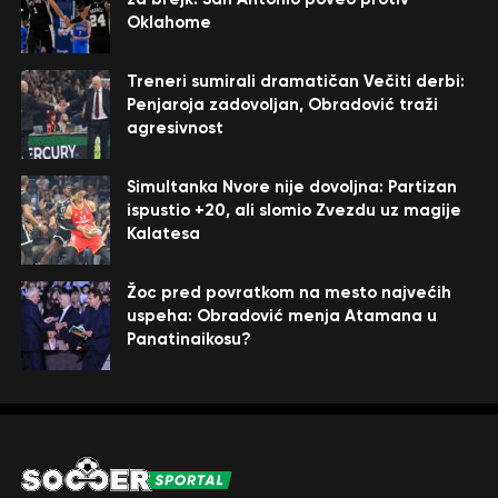
Oklahome
Treneri sumirali dramatičan Večiti derbi:
Penjaroja zadovoljan, Obradović traži
agresivnost
Simultanka Nvore nije dovoljna: Partizan
ispustio +20, ali slomio Zvezdu uz magije
Kalatesa
Žoc pred povratkom na mesto najvećih
uspeha: Obradović menja Atamana u
Panatinaikosu?