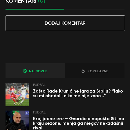
KOMENTARI
(0)
DODAJ KOMENTAR
NAJNOVIJE
POPULARNE
FUDBAL
Zašto Rade Krunić ne igra za Srbiju? “Iako
su mi obećali, niko me nije zvao…”
FUDBAL
Kraj jedne ere – Gvardiola napušta Siti na
kraju sezone, menja ga njegov nekadašnji
rival