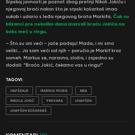
Srpskoj javnosti je poznat zbog pretnji Nikoli Jokiću i
njegovoj braći nakon što je srpski košarkaš imao
Čak su
sukob i udario s leđa njegovog brata Markifa.
blizanci pre nekoliko dana izazvali braću Jokića na
boks meč u ringu
.
– Što su oni veći – jače padaju! Mada, i mi smo
veliki… Ja sam veći od njih – poručio je Markif kroz
osmeh. Markus se, naravno, složio, i zajedno su
dodali: “Braćo Jokić, čekamo vas u ringu!”
TAGOVI:
HAPŠENJE
MARKUS MORIS
NBA
NIKOLA JOKIĆ
PREVARA
UHAPŠEN
UHAPŠEN KOŠARKAŠ