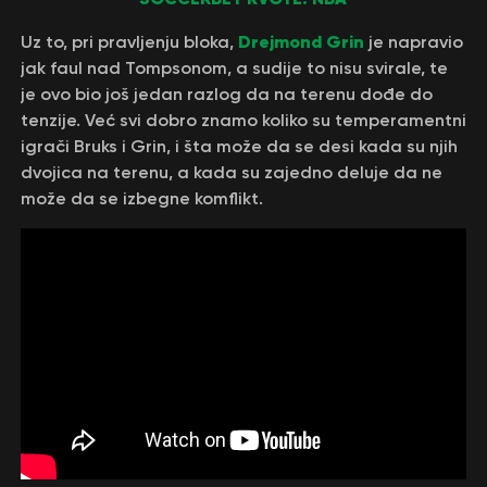
Drejmond Grin
Uz to, pri pravljenju bloka,
je napravio
jak faul nad Tompsonom, a sudije to nisu svirale, te
je ovo bio još jedan razlog da na terenu dođe do
tenzije. Već svi dobro znamo koliko su temperamentni
igrači Bruks i Grin, i šta može da se desi kada su njih
dvojica na terenu, a kada su zajedno deluje da ne
može da se izbegne komflikt.