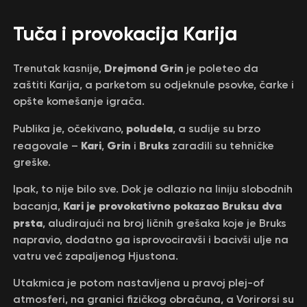
Tuča i provokacija Karija
Drejmond Grin
Trenutak kasnije,
je poleteo da
zaštiti Karija, a parketom su odjeknule psovke, čarke i
opšte komešanje igrača.
poludela
Publika je, očekivano,
, a sudije su brzo
Kari
Grin
Bruks
reagovale –
,
i
zaradili su tehničke
greške.
Ipak, to nije bilo sve. Dok je odlazio na liniju slobodnih
Kari je provokativno pokazao Bruksu dva
bacanja,
prsta
, aludirajući na broj ličnih grešaka koje je Bruks
napravio, dodatno ga isprovociravši i bacivši ulje na
vatru već zapaljenog Hjustona.
Utakmica je potom nastavljena u pravoj plej-of
atmosferi, na granici fizičkog obračuna, a Vorirorsi su