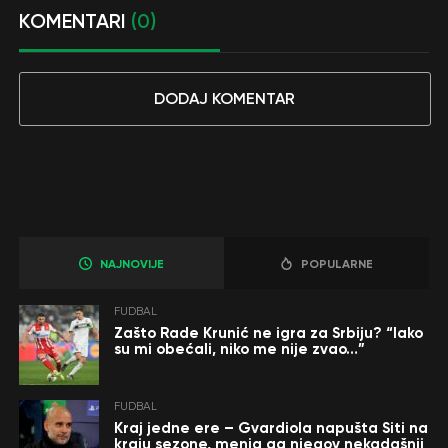
KOMENTARI
(0)
DODAJ KOMENTAR
NAJNOVIJE
POPULARNE
FUDBAL
Zašto Rade Krunić ne igra za Srbiju? “Iako
su mi obećali, niko me nije zvao…”
FUDBAL
Kraj jedne ere – Gvardiola napušta Siti na
kraju sezone, menja ga njegov nekadašnji