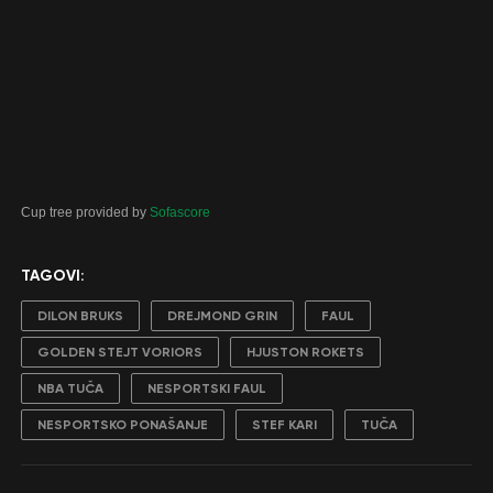
Cup tree provided by
Sofascore
TAGOVI:
DILON BRUKS
DREJMOND GRIN
FAUL
GOLDEN STEJT VORIORS
HJUSTON ROKETS
NBA TUČA
NESPORTSKI FAUL
NESPORTSKO PONAŠANJE
STEF KARI
TUČA