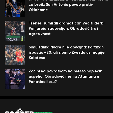
za brejk: San Antonio poveo protiv
Oklahome
Treneri sumirali dramatičan Večiti derbi:
Penjaroja zadovoljan, Obradović traži
agresivnost
Simultanka Nvore nije dovoljna: Partizan
ispustio +20, ali slomio Zvezdu uz magije
Kalatesa
Žoc pred povratkom na mesto najvećih
uspeha: Obradović menja Atamana u
Panatinaikosu?