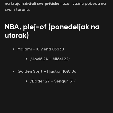
izdržali sve pritiske
na kraju
i uzeli važnu pobedu na
svom terenu.
NBA, plej-of (ponedeljak na
utorak)
Majami – Klivlend 83:138
/Jović 24 – Mičel 22/
Golden Stejt – Hjuston 109:106
/Batler 27 – Šengun 31/