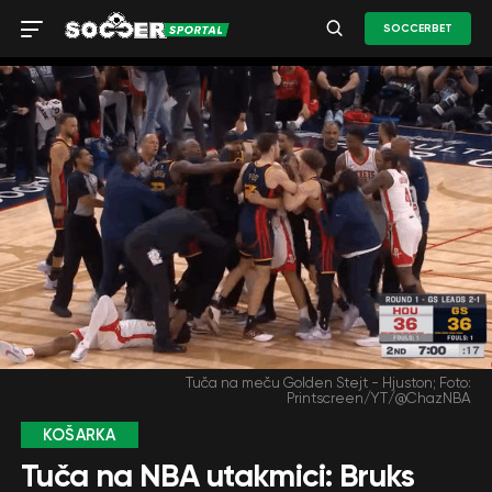
SOCCERBET
Tuča na meču Golden Stejt - Hjuston; Foto:
Printscreen/YT/@ChazNBA
KOŠARKA
Tuča na NBA utakmici: Bruks