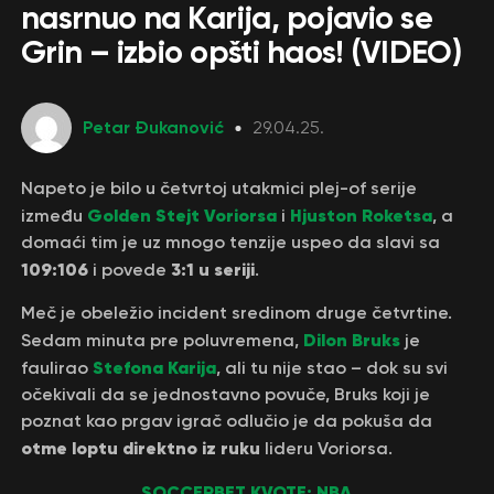
nasrnuo na Karija, pojavio se
Grin – izbio opšti haos! (VIDEO)
Petar Đukanović
29.04.25.
Napeto je bilo u četvrtoj utakmici plej-of serije
Golden Stejt Voriorsa
Hjuston Roketsa
između
i
, a
domaći tim je uz mnogo tenzije uspeo da slavi sa
109:106
3:1 u seriji
i povede
.
Meč je obeležio incident sredinom druge četvrtine.
Dilon Bruks
Sedam minuta pre poluvremena,
je
Stefona Karija
faulirao
, ali tu nije stao – dok su svi
očekivali da se jednostavno povuče, Bruks koji je
poznat kao prgav igrač odlučio je da pokuša da
otme loptu direktno iz ruku
lideru Voriorsa.
SOCCERBET KVOTE: NBA