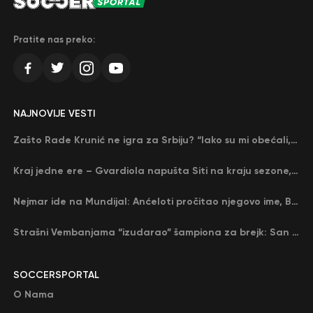
Pratite nas preko:
NAJNOVIJE VESTI
Zašto Rade Krunić ne igra za Srbiju? “Iako su mi obećali, niko me nije zvao…”
Kraj jedne ere – Gvardiola napušta Siti na kraju sezone, menja ga njegov nekadašnji rival
Nejmar ide na Mundijal: Anćeloti pročitao njegovo ime, Brazil u delirijumu (VIDEO)
Strašni Vembanjama “izudarao” šampiona za brejk: San Antonio poveo protiv Oklahome
SOCCERSPORTAL
O Nama