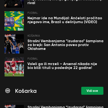
rival
FUDBAL
Nejmar ide na Mundijal: Anćeloti pročitao
njegovo ime, Brazil u delirijumu (VIDEO)
KOŠARKA
Strašni Vembanjama “izudarao” šampiona
za brejk: San Antonio poveo protiv
Oklahome
FUDBAL
Voleli ga ili mrzeli – Arsenal nikada nije
bio bliži tituli u poslednje 22 godine!
Košarka
Vidi sve
Strašni Vembanjama “izudarao” šampiona