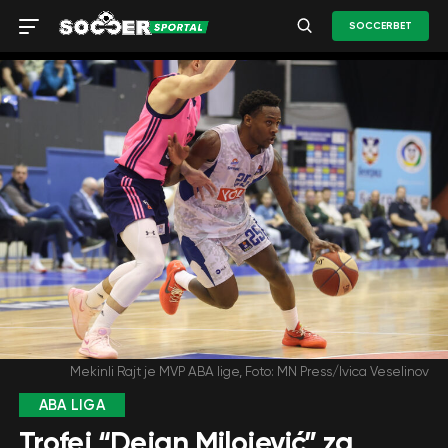
SOCCERBET
Mekinli Rajt je MVP ABA lige, Foto: MN Press/Ivica Veselinov
ABA LIGA
Trofej “Dejan Milojević” za