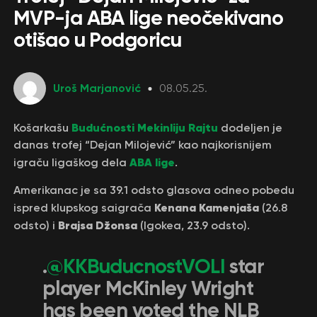
MVP-ja ABA lige neočekivano
otišao u Podgoricu
Uroš Marjanović
08.05.25.
Budućnosti
Mekinliju Rajtu
Košarkašu
dodeljen je
danas trofej “Dejan Milojević” kao najkorisnijem
ABA lige
igraču ligaškog dela
.
Amerikanac je sa 39.1 odsto glasova odneo pobedu
Kenana Kamenjaša
ispred klupskog saigrača
(26.8
Brajsa Džonsa
odsto) i
(Igokea, 23.9 odsto).
.
@KKBuducnostVOLI
star
player McKinley Wright
has been voted the NLB