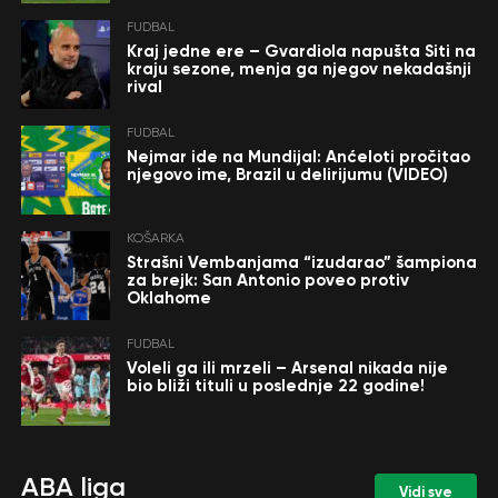
FUDBAL
Kraj jedne ere – Gvardiola napušta Siti na
kraju sezone, menja ga njegov nekadašnji
rival
FUDBAL
Nejmar ide na Mundijal: Anćeloti pročitao
njegovo ime, Brazil u delirijumu (VIDEO)
KOŠARKA
Strašni Vembanjama “izudarao” šampiona
za brejk: San Antonio poveo protiv
Oklahome
FUDBAL
Voleli ga ili mrzeli – Arsenal nikada nije
bio bliži tituli u poslednje 22 godine!
ABA liga
Vidi sve