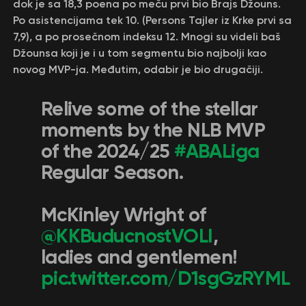
dok je sa 18,3 poena po meču prvi bio Brajs Džouns.
Po asistencijama tek 10. (Persons Tajler iz Krke prvi sa
7,9), a po prosečnom indeksu 12. Mnogi su videli baš
Džounsa koji je i u tom segmentu bio najbolji kao
novog MVP-ja. Međutim, odabir je bio drugačiji.
Relive some of the stellar
moments by the NLB MVP
of the 2024/25
#ABALiga
Regular Season.
McKinley Wright of
@KKBuducnostVOLI
,
ladies and gentlemen!
pic.twitter.com/D1sgGzRYML