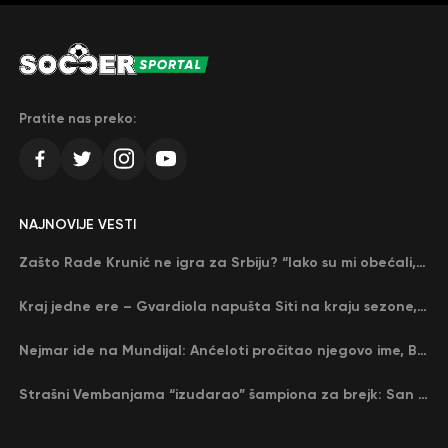
Pratite nas preko:
NAJNOVIJE VESTI
Zašto Rade Krunić ne igra za Srbiju? “Iako su mi obećali, niko me nije zvao…”
Kraj jedne ere – Gvardiola napušta Siti na kraju sezone, menja ga njegov nekadašnji rival
Nejmar ide na Mundijal: Anćeloti pročitao njegovo ime, Brazil u delirijumu (VIDEO)
Strašni Vembanjama “izudarao” šampiona za brejk: San Antonio poveo protiv Oklahome