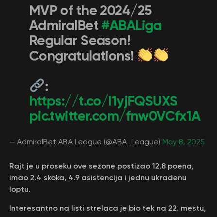
MVP of the 2024/25
AdmiralBet
#ABALiga
Regular Season!
Congratulations!
:
https://t.co/I1yjFQSUXS
pic.twitter.com/fnw0VCfx1A
— AdmiralBet ABA League (@ABA_League)
May 8, 2025
Rajt je u proseku ove sezone postizao 12.8 poena,
imao 2.4 skoka, 4.9 asistencija i jednu ukradenu
loptu.
Interesantno na listi strelaca je bio tek na 22. mestu,