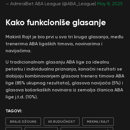
— AdmiralBet ABA League (@ABA_League)
May 8, 2025
Kako funkcioniše glasanje
Makinli Rajt je bio prvi u sva tri kruga glasanja, među
trenerima ABA ligaških timova, novinarima i
navijačima.
U tradicionalnom glasanju ABA lige za idealnu
petorku i individualna priznanja, konačni rezultati se
dobijaju kombinovanjem glasova trenera timova ABA
lige (85% ukupnog rezultata), glasova navijača (5%) i
glasova košarkaških novinara iz zemalja članica ABA
lige j.t.d. (10%).
TAGOVI:
BRAJS DŽOUNS
KK BUDUĆNOST
MEKINLI RAJT