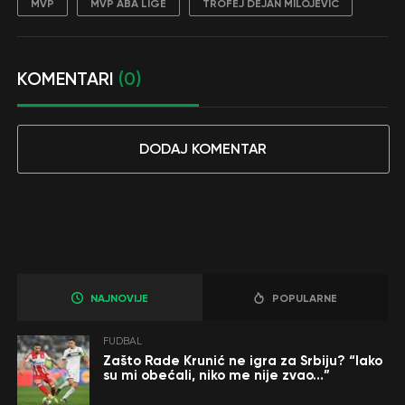
MVP
MVP ABA LIGE
TROFEJ DEJAN MILOJEVIĆ
KOMENTARI
(0)
DODAJ KOMENTAR
NAJNOVIJE
POPULARNE
FUDBAL
Zašto Rade Krunić ne igra za Srbiju? “Iako
su mi obećali, niko me nije zvao…”