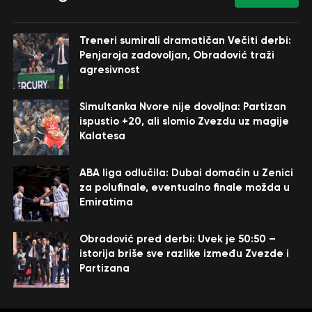
Treneri sumirali dramatičan Večiti derbi:
Penjaroja zadovoljan, Obradović traži
agresivnost
Simultanka Nvore nije dovoljna: Partizan
ispustio +20, ali slomio Zvezdu uz magije
Kalatesa
ABA liga odlučila: Dubai domaćin u Zenici
za polufinale, eventualno finale možda u
Emiratima
Obradović pred derbi: Uvek je 50:50 –
istorija briše sve razlike između Zvezde i
Partizana