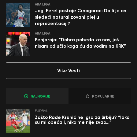
ABA LIGA
Jogi Ferel postaje Crnogorac: Da li je on
sledeći naturalizovani plej u
reprezentaciji?
ABA LIGA
Penjaroja: “Dobra pobeda za nas, još
nisam odlučio koga ću da vodim na KRK”
Više Vesti
NAJNOVIJE
POPULARNE
FUDBAL
Zašto Rade Krunić ne igra za Srbiju? “Iako
su mi obećali, niko me nije zvao…”