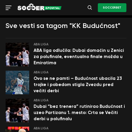
SOCCERBET
Sve vesti sa tagom "KK Budućnost"
ABA LIGA
ABA liga odlučila: Dubai domaćin u Zenici
za polufinale, eventualno finale možda u
Emiratima
ABA LIGA
Ovo se ne pamti – Budućnost ubacila 23
trojke i pobedom stigla Zvezdu pred
večiti derbi
ABA LIGA
Dubai “bez trenera” rutinirao Budućnost i
uzeo Partizanu 1. mesto: Crta se Večiti
derbi u polufinalu
ABA LIGA