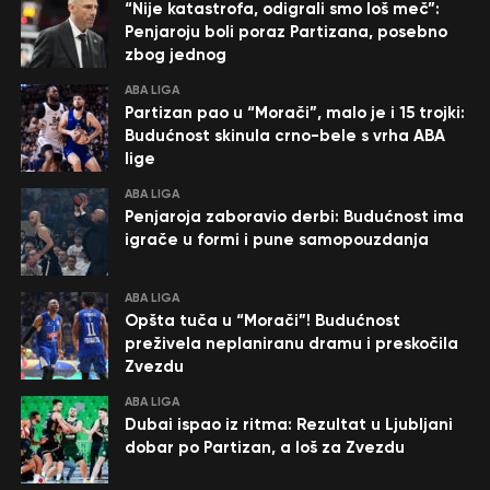
“Nije katastrofa, odigrali smo loš meč”:
Penjaroju boli poraz Partizana, posebno
zbog jednog
ABA LIGA
Partizan pao u “Morači”, malo je i 15 trojki:
Budućnost skinula crno-bele s vrha ABA
lige
ABA LIGA
Penjaroja zaboravio derbi: Budućnost ima
igrače u formi i pune samopouzdanja
ABA LIGA
Opšta tuča u “Morači”! Budućnost
preživela neplaniranu dramu i preskočila
Zvezdu
ABA LIGA
Dubai ispao iz ritma: Rezultat u Ljubljani
dobar po Partizan, a loš za Zvezdu