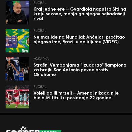
FUDBAL
Kraj jedne ere – Gvardiola napušta Siti na
kraju sezone, menja ga njegov nekadašnji
rival
FUDBAL
Nejmar ide na Mundijal: Anćeloti pročitao
njegovo ime, Brazil u delirijumu (VIDEO)
KOŠARKA
Strašni Vembanjama “izudarao” šampiona
za brejk: San Antonio poveo protiv
Oklahome
FUDBAL
Voleli ga ili mrzeli – Arsenal nikada nije
bio bliži tituli u poslednje 22 godine!