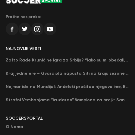
Pratite nas preko:
NAJNOVIJE VESTI
Zašto Rade Krunić ne igra za Srbiju? “Iako su mi obećali, niko me nije zvao…”
Kraj jedne ere – Gvardiola napušta Siti na kraju sezone, menja ga njegov nekadašnji rival
Nejmar ide na Mundijal: Anćeloti pročitao njegovo ime, Brazil u delirijumu (VIDEO)
Strašni Vembanjama “izudarao” šampiona za brejk: San Antonio poveo protiv Oklahome
SOCCERSPORTAL
O Nama