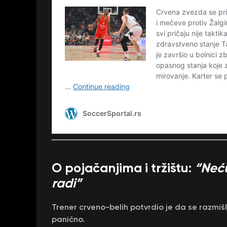
O pojačanjima i tržištu:
“Neć
radi”
Trener crveno-belih potvrdio je da se razmi
panično.