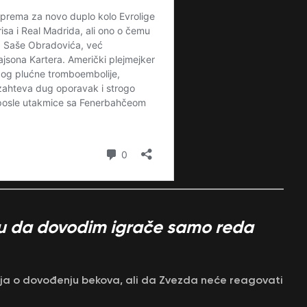
u da dovodim igrače samo reda
šlja o dovođenju bekova, ali da Zvezda neće reagovati