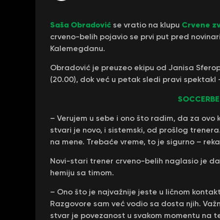
Saša Obradović
Crvene z
se vratio na klupu
crveno-belih pojavio se prvi put pred nov
Kalemegdanu.
Obradović je preuzeo ekipu od Janisa Sferopu
(20.00), dok već u petak sledi pravi spektakl
SOCCERBE
– Verujem u sebe i ono što radim, da za ovo
stvari je novo, i sistemski, od prošlog trener
na mene. Trebaće vreme, to je sigurno – rek
Novi-stari trener crveno-belih naglasio je da 
hemiju sa timom.
– Ono što je najvažnije jeste u ličnom konta
Razgovore sam već vodio sa dosta njih. Važ
stvar je povezanost u svakom momentu na ter