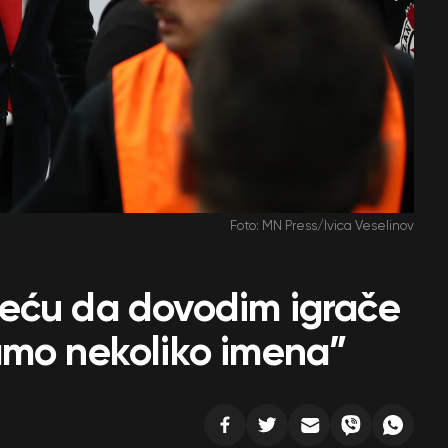
Foto: MN Press/Ivica Veselinov
eću da dovodim igrače
amo nekoliko imena”