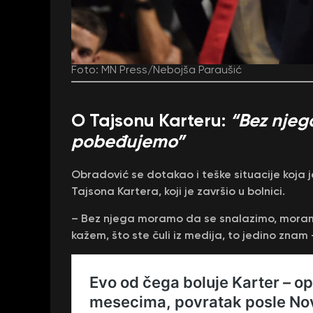
Foto: MN Press/Nebojša Paraušić
O Tajsonu Karteru:
“Bez njeg
pobeđujemo”
Obradović se dotakao i teške situacije koja 
Tajsona Kartera, koji je završio u bolnici.
– Bez njega moramo da se snalazimo, mora
kažem, što ste čuli iz medija, to jedino znam 