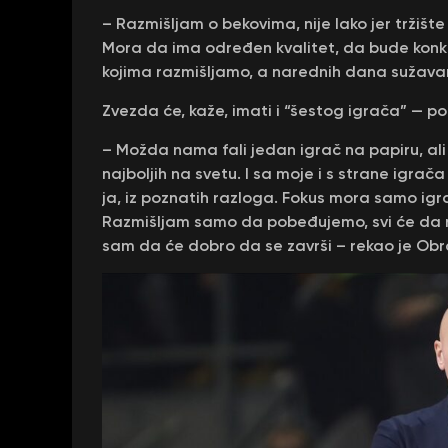
– Razmišljam o bekovima, nije lako jer tržiš
Mora da ima određen kvalitet, da bude konku
kojima razmišljamo, a narednih dana sužavamo
Zvezda će, kaže, imati i “šestog igrača” — po
– Možda nama fali jedan igrač na papiru, ali 
najboljih na svetu. I sa moje i s strane igra
ja, iz poznatih razloga. Fokus mora samo igr
Razmišljam samo da pobeđujemo, svi će da ra
sam da će dobro da se završi – rekao je Obr