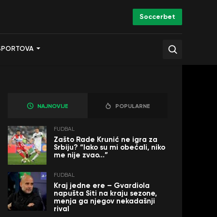
Soccerbet
SPORTOVA
NAJNOVIJE
POPULARNE
FUDBAL
Zašto Rade Krunić ne igra za
Srbiju? “Iako su mi obećali, niko
me nije zvao…”
FUDBAL
Kraj jedne ere – Gvardiola
napušta Siti na kraju sezone,
menja ga njegov nekadašnji
rival