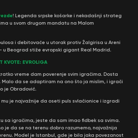
vezde
! Legenda srpske košarke i nekadašnji strateg
inarima u svom drugom mandatu na Malom
losa i debitovaće u utorak protiv Žalgirisa u Areni
 – u Beograd stiže evropski gigant Real Madrid.
T KVOTE: EVROLIGA
 kratko vreme dam poverenje svim igračima. Dosta
a. Malo da se adaptiram na ono što ja mislim, i igrači
ao je Obradović.
mu je najvažnije da oseti puls svlačionice i izgradi
ktu sa igračima, jeste da sam imao fidbek sa svima.
no je da se na terenu dobro razumemo, najvažnija
enu. Model je Istanbul, gde je bila jaka povezanost