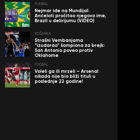
FUDBAL
Nejmar ide na Mundijal:
Anćeloti pročitao njegovo ime,
Brazil u delirijumu (VIDEO)
KOŠARKA
Strašni Vembanjama
“izudarao” šampiona za brejk:
San Antonio poveo protiv
Oklahome
FUDBAL
Voleli ga ili mrzeli – Arsenal
nikada nije bio bliži tituli u
poslednje 22 godine!