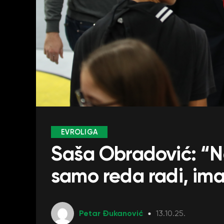
EVROLIGA
Saša Obradović: “N
samo reda radi, im
Petar Đukanović
13.10.25.