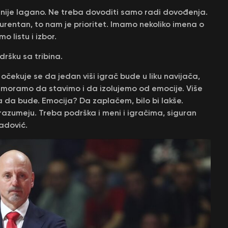
te nije lagano. Ne treba dovoditi samo radi dovođenja.
rentan, to nam je prioritet. Imamo nekoliko imena o
 listu i izbor.
dršku sa tribina.
očekuje se da jedan viši igrač bude u liku navijača,
ča moramo da stavimo i da izolujemo od emocije. Više
a da bude. Emocija? Da zaplačem, bilo bi lakše.
zumeju. Treba podrška i meni i igračima, siguran
adović.