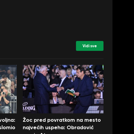
Vidi sve
oljna:
Žoc pred povratkom na mesto
 slomio
najvećih uspeha: Obradović