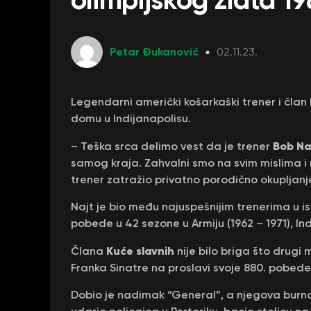
Petar Đukanović
02.11.23.
Legendarni američki košarkaški trener i član
domu u Indijanapolisu.
Bob Na
– Teška srca delimo vest da je trener
samog kraja. Zahvalni smo na svim mislima i 
trener zatražio privatno porodično okupljanj
Najt je bio među najuspešnijim trenerima u isto
pobede u 42 sezone u Armiju (1962 – 1971), Ind
Kuće slavnih
Člana
nije bilo briga što drugi
Franka Sinatre na proslavi svoje 880. pobede
Dobio je nadimak “General”, a njegova burna