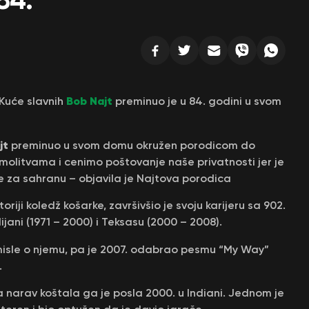
Bob Najt
 Kuće slavnih
preminuo je u 84. godini u svom
jt
preminuo u svom domu okružen porodicom do
molitvama i cenimo poštovanje naše privatnosti jer je
e za sahranu – objavila je Najtova porodica
riji koledž košarke, završivšio je svoju karijeru sa 902.
ijani (1971 – 2000) i Teksasu (2000 – 2008).
 misle o njemu, pa je 2007. odabrao pesmu “My Way”
.
 narav koštala ga je posla 2000. u Indiani. Jednom je