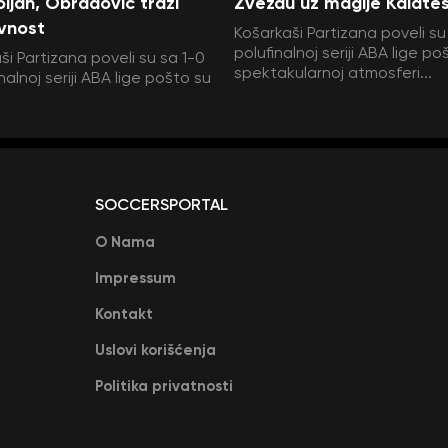
ljan, Obradović traži
Zvezdu uz magije Kalate
vnost
Košarkaši Partizana poveli su
polufinalnoj seriji ABA lige po
ši Partizana poveli su sa 1-0
spektakularnoj atmosferi...
nalnoj seriji ABA lige pošto su
SOCCERSPORTAL
O Nama
Impressum
Kontakt
Uslovi korišćenja
Politika privatnosti