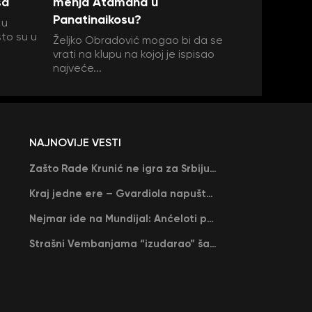
sa
menja Atamana u
Panatinaikosu?
 u
što su u
Željko Obradović mogao bi da se
vrati na klupu na kojoj je ispisao
najveće...
NAJNOVIJE VESTI
Zašto Rade Krunić ne igra za Srbiju? “Iako su mi obećali, niko me nije zvao…”
Kraj jedne ere – Gvardiola napušta Siti na kraju sezone, menja ga njegov nekadašnji rival
Nejmar ide na Mundijal: Anćeloti pročitao njegovo ime, Brazil u delirijumu (VIDEO)
Strašni Vembanjama “izudarao” šampiona za brejk: San Antonio poveo protiv Oklahome