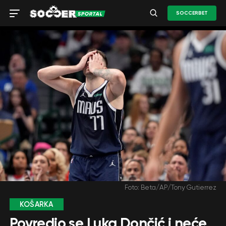
SOCCERBET
Foto: Beta/AP/Tony Gutierrez
KOŠARKA
Povredio se Luka Dončić i neće