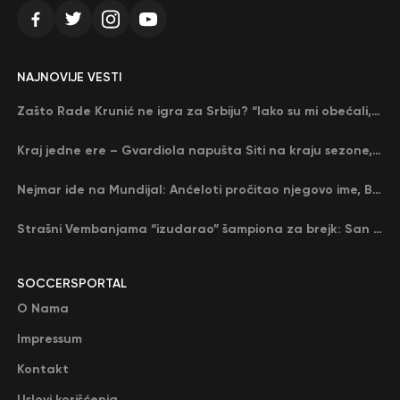
NAJNOVIJE VESTI
Zašto Rade Krunić ne igra za Srbiju? “Iako su mi obećali, niko me nije zvao…”
Kraj jedne ere – Gvardiola napušta Siti na kraju sezone, menja ga njegov nekadašnji rival
Nejmar ide na Mundijal: Anćeloti pročitao njegovo ime, Brazil u delirijumu (VIDEO)
Strašni Vembanjama “izudarao” šampiona za brejk: San Antonio poveo protiv Oklahome
SOCCERSPORTAL
O Nama
Impressum
Kontakt
Uslovi korišćenja