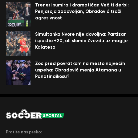
Treneri sumirali dramatičan Večiti derbi:
Penjaroja zadovoljan, Obradović traži
agresivnost
Simultanka Nvore nije dovoljna: Partizan
ispustio +20, ali slomio Zvezdu uz magije
Kalatesa
Žoc pred povratkom na mesto najvećih
uspeha: Obradović menja Atamana u
Panatinaikosu?
Pratite nas preko: