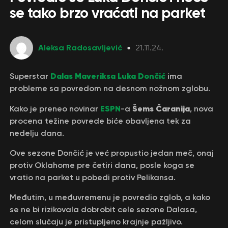
se tako brzo vraćati na parket
Aleksa Radosavljević
21.11.24.
Dalas Maveriksa
Luka Dončić
Superstar
ima
probleme sa povredom na desnom nožnom zglobu.
ESPN
Šems Čaranija
Kako je preneo novinar
-a
, nova
procena težine povrede biće obavljena tek za
nedelju dana.
Ove sezone Dončić je već propustio jedan meč, onaj
protiv Oklahome pre četiri dana, posle koga se
vratio na parket u pobedi protiv Pelikansa.
Međutim, u međuvremenu je povredio zglob, a kako
se ne bi rizikovala dobrobit cele sezone Dalasa,
celom slučaju je pristupljeno krajnje pažljivo.