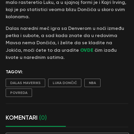
malo rasteretio Luku, a u sjajnoj formi je i Kajri Irving,
koji je po statistici veoma blizu Dončića u skoro svim
kolonama.
Dalas naredni meč igra sa Denverom u noći između
petka i subote, a sad kada znate da u redovima
Mavsa nema Dončića, i želite da se kladite na
OVDE
Jokića, moći ćete to da uradite
čim izađu
kvote u narednim satima.
TAGOVI:
DALAS MAVERIKS
LUKA DONČIĆ
NBA
POVREDA
KOMENTARI
(0)