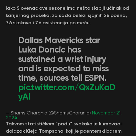
Iako Slovenac ove sezone ima nešto slabiji učinak od
karijernog proseka, za sada beleži sjajnih 28 poena,
7.6 skokova i 7.6 asistencija po meču.
Dallas Mavericks star
Luka Doncic has
sustained a wrist injury
and is expected to miss
time, sources tell ESPN.
pic.twitter.com/QxZuKaD
yAl
— Shams Charania (@ShamsCharania)
November 21,
2024
Takvom statističkom “padu” svakako je kumovao i
dolazak Kleja Tompsona, koji je poenterski barem