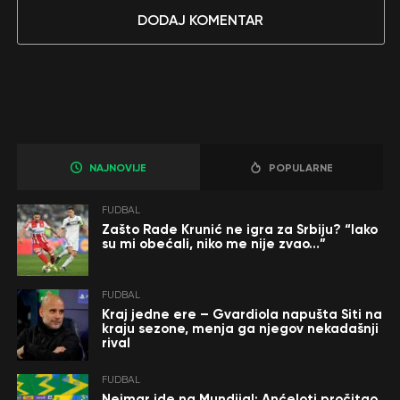
DODAJ KOMENTAR
NAJNOVIJE
POPULARNE
FUDBAL
Zašto Rade Krunić ne igra za Srbiju? “Iako
su mi obećali, niko me nije zvao…”
FUDBAL
Kraj jedne ere – Gvardiola napušta Siti na
kraju sezone, menja ga njegov nekadašnji
rival
FUDBAL
Nejmar ide na Mundijal: Anćeloti pročitao