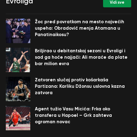
Evroliga
Vidi sve
Žoc pred povratkom na mesto najvećih
uspeha: Obradović menja Atamana u
Panatinaikosu?
Briljirao u debitantskoj sezoni u Evroligi i
sad ga hoće najjači: Ali moraće da plate
bar milion evra
Zatvoren slučaj protiv košarkaša
Partizana: Karliku Džonsu uslovna kazna
zatvora
Agent tužio Vasu Micića: Frka oko
transfera u Hapoel – Grk zahteva
ogroman novac