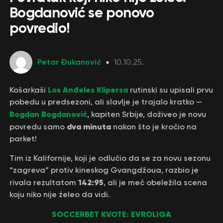
Bogdanović se ponovo
povredio!
Petar Đukanović
10.10.25.
Los Anđeles Klipersa
Košarkaši
rutinski su upisali prvu
pobedu u predsezoni, ali slavlje je trajalo kratko —
Bogdan Bogdanović
, kapiten Srbije, doživeo je novu
dva minuta
povredu samo
nakon što je kročio na
parket!
Tim iz Kalifornije, koji je odlučio da se za novu sezonu
“zagreva” protiv kineskog Gvangdžoua, razbio je
142:95
rivala rezultatom
, ali je meč obeležila scena
koju niko nije želeo da vidi.
SOCCERBET KVOTE: EVROLIGA