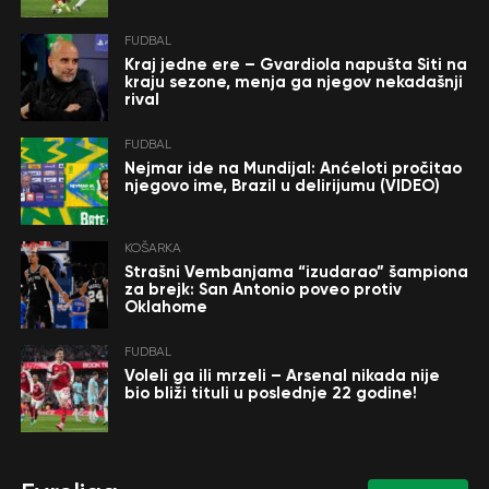
FUDBAL
Kraj jedne ere – Gvardiola napušta Siti na
kraju sezone, menja ga njegov nekadašnji
rival
FUDBAL
Nejmar ide na Mundijal: Anćeloti pročitao
njegovo ime, Brazil u delirijumu (VIDEO)
KOŠARKA
Strašni Vembanjama “izudarao” šampiona
za brejk: San Antonio poveo protiv
Oklahome
FUDBAL
Voleli ga ili mrzeli – Arsenal nikada nije
bio bliži tituli u poslednje 22 godine!