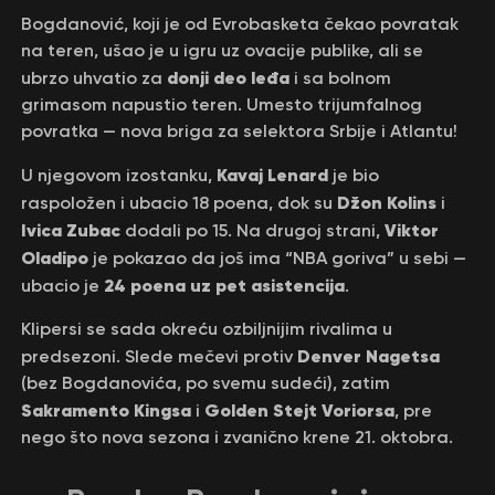
Bogdanović, koji je od Evrobasketa čekao povratak
na teren, ušao je u igru uz ovacije publike, ali se
donji deo leđa
ubrzo uhvatio za
i sa bolnom
grimasom napustio teren. Umesto trijumfalnog
povratka — nova briga za selektora Srbije i Atlantu!
Kavaj Lenard
U njegovom izostanku,
je bio
Džon Kolins
raspoložen i ubacio 18 poena, dok su
i
Ivica Zubac
Viktor
dodali po 15. Na drugoj strani,
Oladipo
je pokazao da još ima “NBA goriva” u sebi —
24 poena uz pet asistencija
ubacio je
.
Klipersi se sada okreću ozbiljnijim rivalima u
Denver Nagetsa
predsezoni. Slede mečevi protiv
(bez Bogdanovića, po svemu sudeći), zatim
Sakramento Kingsa
Golden Stejt Voriorsa
i
, pre
nego što nova sezona i zvanično krene 21. oktobra.