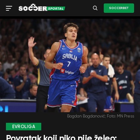
SOCCERBET
Bogdan Bogdanović; Foto: MN Press
EVROLIGA
Povratak koji niko nije želeo: