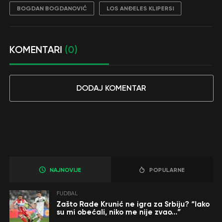
BOGDAN BOGDANOVIĆ
LOS ANĐELES KLIPERSI
KOMENTARI
(0)
DODAJ KOMENTAR
NAJNOVIJE
POPULARNE
FUDBAL
Zašto Rade Krunić ne igra za Srbiju? “Iako
su mi obećali, niko me nije zvao…”