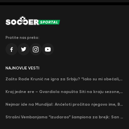
Pratite nas preko:
NAJNOVIJE VESTI
Zašto Rade Krunić ne igra za Srbiju? “Iako su mi obećali, niko me nije zvao…”
Kraj jedne ere – Gvardiola napušta Siti na kraju sezone, menja ga njegov nekadašnji rival
Nejmar ide na Mundijal: Anćeloti pročitao njegovo ime, Brazil u delirijumu (VIDEO)
Strašni Vembanjama “izudarao” šampiona za brejk: San Antonio poveo protiv Oklahome