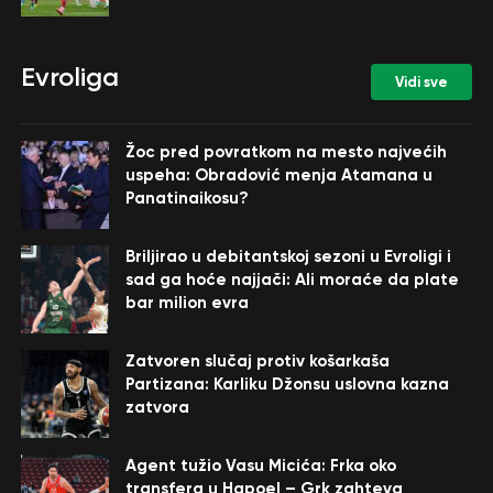
Evroliga
Vidi sve
Žoc pred povratkom na mesto najvećih
uspeha: Obradović menja Atamana u
Panatinaikosu?
Briljirao u debitantskoj sezoni u Evroligi i
sad ga hoće najjači: Ali moraće da plate
bar milion evra
Zatvoren slučaj protiv košarkaša
Partizana: Karliku Džonsu uslovna kazna
zatvora
Agent tužio Vasu Micića: Frka oko
transfera u Hapoel – Grk zahteva