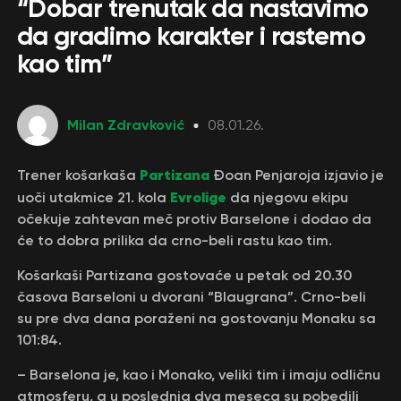
“Dobar trenutak da nastavimo
da gradimo karakter i rastemo
kao tim”
Milan Zdravković
08.01.26.
Partizana
Trener košarkaša
Đoan Penjaroja izjavio je
Evrolige
uoči utakmice 21. kola
da njegovu ekipu
očekuje zahtevan meč protiv Barselone i dodao da
će to dobra prilika da crno-beli rastu kao tim.
Košarkaši Partizana gostovaće u petak od 20.30
časova Barseloni u dvorani “Blaugrana”. Crno-beli
su pre dva dana poraženi na gostovanju Monaku sa
101:84.
– Barselona je, kao i Monako, veliki tim i imaju odličnu
atmosferu, a u poslednja dva meseca su pobedili