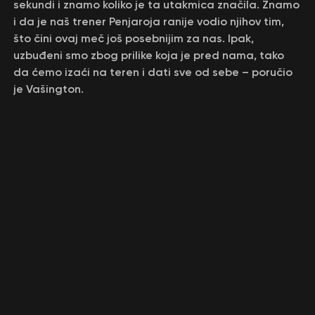
sekundi i znamo koliko je ta utakmica značila. Znamo
i da je naš trener Penjaroja ranije vodio njihov tim,
što čini ovaj meč još posebnijim za nas. Ipak,
uzbuđeni smo zbog prilike koja je pred nama, tako
da ćemo izaći na teren i dati sve od sebe – poručio
je Vašington.