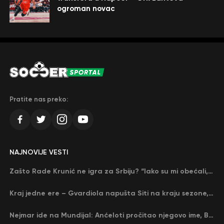
ogroman novac
Pratite nas preko:
NAJNOVIJE VESTI
Zašto Rade Krunić ne igra za Srbiju? “Iako su mi obećali, niko me nije zvao…”
Kraj jedne ere – Gvardiola napušta Siti na kraju sezone, menja ga njegov nekadašnji rival
Nejmar ide na Mundijal: Anćeloti pročitao njegovo ime, Brazil u delirijumu (VIDEO)