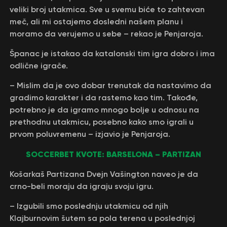
veliki broj utakmica. Sve u svemu biće to zahtevan
meč, ali mi ostajemo dosledni našem planu i
moramo da verujemo u sebe – rekao je Penjaroja.
Španac je istakao da katalonski tim igra dobro i ima
odlične igrače.
– Mislim da je ovo dobar trenutak da nastavimo da
gradimo karakter i da rastemo kao tim. Takođe,
potrebno je da igramo mnogo bolje u odnosu na
prethodnu utakmicu, posebno kako smo igrali u
prvom poluvremenu – izjavio je Penjaroja.
SOCCERBET KVOTE: BARSELONA – PARTIZAN
Košarkaš Partizana Dvejn Vašington naveo je da
crno-beli moraju da igraju svoju igru.
– Izgubili smo poslednju utakmicu od njih
Klajburnovim šutem sa pola terena u poslednjoj