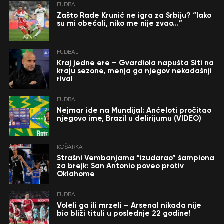
FUDBAL
Zašto Rade Krunić ne igra za Srbiju? “Iako
su mi obećali, niko me nije zvao…”
FUDBAL
Kraj jedne ere – Gvardiola napušta Siti na
kraju sezone, menja ga njegov nekadašnji
rival
FUDBAL
Nejmar ide na Mundijal: Anćeloti pročitao
njegovo ime, Brazil u delirijumu (VIDEO)
KOŠARKA
Strašni Vembanjama “izudarao” šampiona
za brejk: San Antonio poveo protiv
Oklahome
FUDBAL
Voleli ga ili mrzeli – Arsenal nikada nije
bio bliži tituli u poslednje 22 godine!