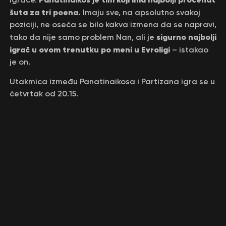
šuta za tri poena.
Imaju sve, na apsolutno svakoj
poziciji, ne oseća se bilo kakva izmena da se napravi,
sigurno najbolji
tako da nije samo problem Nan, ali je
igrač u ovom trenutku po meni u Evroligi
– istakao
je on.
Utakmica između Panatinaikosa i Partizana igra se u
četvrtak od 20.15.