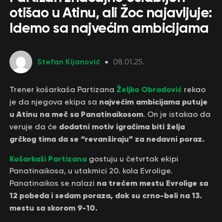
otišao u Atinu, ali Žoc najavljuje:
Idemo sa najvećim ambicijama
Stefan Kijanović
08.01.25.
Željko Obradović
Trener košarkaša Partizana
rekao
najvećim ambicijama putuje
je da njegova ekipa sa
u Atinu na meč sa Panatinaikosom
. On je istakao da
dodatni motiv igračima biti želja
veruje da će
grčkog tima da se “revanširaju” za nedavni poraz.
Košarkaši Partizana
gostuju u četvrtak ekipi
Panatinaikosa, u utakmici 20. kola Evrolige.
na trećem mestu Evrolige sa
Panatinaikos se nalazi
12 pobeda i sedam poraza, dok su crno-beli na 13.
mestu sa skorom 9-10.