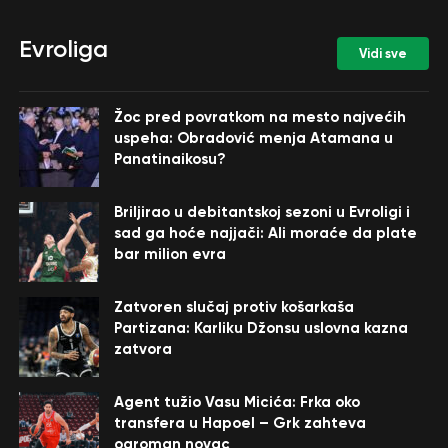
Evroliga
Vidi sve
Žoc pred povratkom na mesto najvećih
uspeha: Obradović menja Atamana u
Panatinaikosu?
Briljirao u debitantskoj sezoni u Evroligi i
sad ga hoće najjači: Ali moraće da plate
bar milion evra
Zatvoren slučaj protiv košarkaša
Partizana: Karliku Džonsu uslovna kazna
zatvora
Agent tužio Vasu Micića: Frka oko
transfera u Hapoel – Grk zahteva
ogroman novac