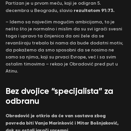
Partizan je u prvom meču, koji je odigran 5.
rezultatom 91:73.
decembra u Beogradu, slavio
– Idemo sa najvećim mogućim ambicijama, to je
nešto što je normalno i mislim da su svi igrači svesni
toga i upravo ta činjenica da oni žele da se
revanširaju trebalo bi nama da bude dodatni motiv,
da pokažemo da smo sposobni da se nosimo ne
samo sa njima, koji su prvaci Evrope, već i sa svim
ostalim timovima – rekao je Obradović pred put u
Atinu.
Bez dvojice “specijalista” za
odbranu
Obradović je otkrio da će van sastava zbog
povreda biti Vanja Marinković i Mitar Bošnjaković,
dok su ostali igrači spremni.