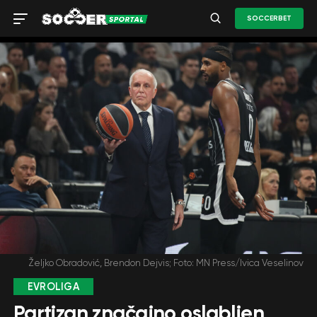
SOCCERBET
Željko Obradović, Brendon Dejvis; Foto: MN Press/Ivica Veselinov
EVROLIGA
Partizan značajno oslabljen