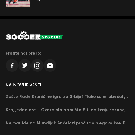
Pratite nas preko:
NAJNOVIJE VESTI
Zašto Rade Krunić ne igra za Srbiju? “Iako su mi obećali, niko me nije zvao…”
Kraj jedne ere – Gvardiola napušta Siti na kraju sezone, menja ga njegov nekadašnji rival
Nejmar ide na Mundijal: Anćeloti pročitao njegovo ime, Brazil u delirijumu (VIDEO)