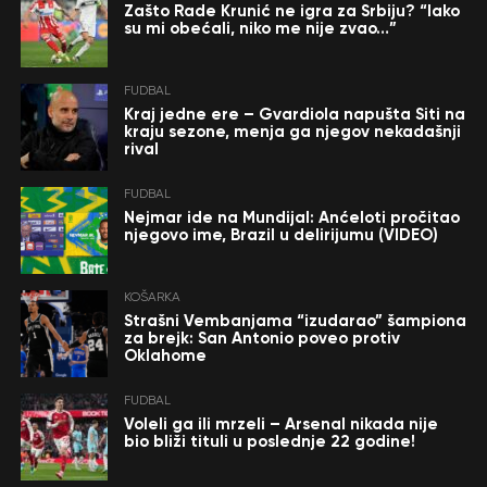
Zašto Rade Krunić ne igra za Srbiju? “Iako
su mi obećali, niko me nije zvao…”
FUDBAL
Kraj jedne ere – Gvardiola napušta Siti na
kraju sezone, menja ga njegov nekadašnji
rival
FUDBAL
Nejmar ide na Mundijal: Anćeloti pročitao
njegovo ime, Brazil u delirijumu (VIDEO)
KOŠARKA
Strašni Vembanjama “izudarao” šampiona
za brejk: San Antonio poveo protiv
Oklahome
FUDBAL
Voleli ga ili mrzeli – Arsenal nikada nije
bio bliži tituli u poslednje 22 godine!