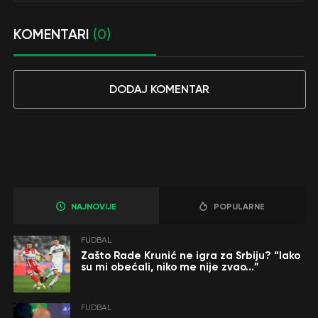
KOMENTARI
(0)
DODAJ KOMENTAR
NAJNOVIJE
POPULARNE
FUDBAL
Zašto Rade Krunić ne igra za Srbiju? “Iako
su mi obećali, niko me nije zvao…”
FUDBAL