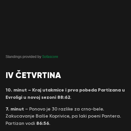
Standings provided by
Sofascore
IV ČETVRTINA
10. minut – Kraj utakmice i prva pobeda Partizana u
Evroligi u novoj sezoni 88:62
.
7. minut
– Ponovo je 30 razlike za crno-bele.
Zakucavanje Balše Koprivice, pa laki poeni Pantera.
86:56
Partizan vodi
.