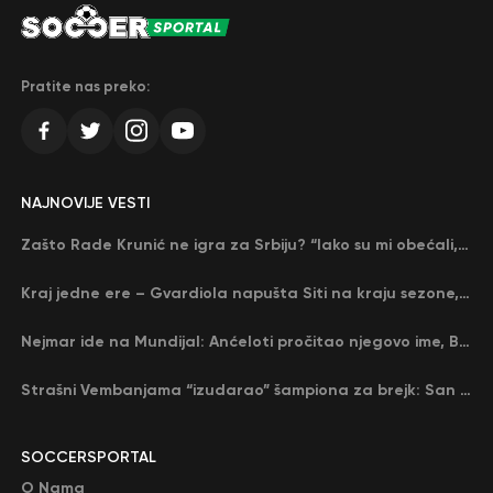
Pratite nas preko:
NAJNOVIJE VESTI
Zašto Rade Krunić ne igra za Srbiju? “Iako su mi obećali, niko me nije zvao…”
Kraj jedne ere – Gvardiola napušta Siti na kraju sezone, menja ga njegov nekadašnji rival
Nejmar ide na Mundijal: Anćeloti pročitao njegovo ime, Brazil u delirijumu (VIDEO)
Strašni Vembanjama “izudarao” šampiona za brejk: San Antonio poveo protiv Oklahome
SOCCERSPORTAL
O Nama