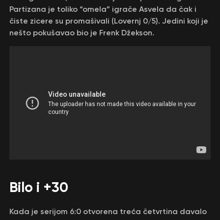
Partizana je toliko “omela” igrače Asvela da čak i
čiste zicere su promašivali (Lovernj 0/5). Jedini koji je
nešto pokušavao bio je Frenk Džekson.
Bilo i +30
Kada je serijom 6:0 otvorena treća četvrtina davalo