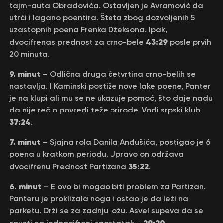
tajm-auta Obradovića. Ostavljen je Avramović da
utrči i lagano poentira. Šteta zbog dozvoljenih 5
uzastopnih poena Frenka Džeksona. Ipak,
43:29
dvocifrenas prednost za crno-bele
posle prvih
20 minuta.
9. minut
– Odlična druga četvrtina crno-belih se
nastavlja. I Kaminski postiže nove lake poene, Panter
je na klupi ali mu se ne ukazuje pomoć, što daje nadu
da nije reč o povredi teže prirode. Vodi srpski klub
37:24
.
7. minut
– Sjajna rola Danila Anđušića, postigao je 6
poena u kratkom periodu. Upravo on održava
35:22
dvocifrenu Prednost Partizana
.
6. minut
– E ovo bi mogao biti problem za Partizan.
Panteru je proklizala noga i ostao je da leži na
parketu. Drži se za zadnju ložu. Asvel supeva da se
29:20
spusti na jednocifreni zaostatak –
.