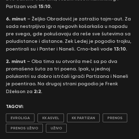
15:10
Partizan vodi
.
6. minut
– Željko Obradović je zatražio tajm-aut. Za
sada nestrpljiva igra njegovih košarkaša u napadu
pre svega, gde pokušavaju da reše sve šutevima sa
poludistance i distance. Zek Ledej je pogodio trojku,
13:10
poentirali su i Panter i Naneli. Crno-beli vode
.
2. minut
– Oba tima su otvorila meč sa po dva
promašena šuta za tri poena. Ipak, u jednoj
polukontri su dobro istrčali igrači Partizana i Naneli
je poentirao. Na drugoj strani pogodio je Frenk
2:2
Džekson za
.
TAGOVI:
EVROLIGA
KK ASVEL
KK PARTIZAN
PRENOS
PRENOS UŽIVO
UŽIVO