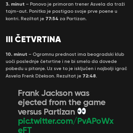
3. minut
– Ponovo je primoran trener Asvela da traži
tajm-aut. Ponitka je postigao svoje prve poene u
77:54
kontri. Reziltat je
za Partizan.
III ČETVRTINA
10. minut
– Ogromnu prednost ima beogradski klub
uoči poslednje četvrtine i ne bi smelo da dovede
pobedu u pitanje. Uz sve to je isključen i najbolji igrač
72:48
Asvela Frenk Džekson. Rezultat je
.
Frank Jackson was
ejected from the game
versus Partizan
pic.twitter.com/PvAPoWx
eFT