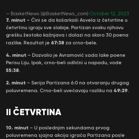
— BasketNews (@BasketNews_com)
October 12, 2023
7. minut
– Čini se da košarkaši Asvela iz četvrtine u
četvrtinu igraju sve slabije. Partizan svaku njihovu
grešku žestoko kažnjava i dolazi na skoro 30 poena
67:38
razlike. Rezultat je
za crno-bele.
4. minut
– Dozvolio je Avramović sada lake poene
Perisu Liju. Ipak, crno-beli odlični u napadu, vode
55:38
.
2. minut
– Serija Partizana 6:0 na otvaranju drugog
49:29
poluvremena. Crno-beli uvećavaju razliku na
.
II ČETVRTINA
10. minut
– U poslednjim sekundama prvog
poluvremena sjajna akcija igrača Partizana posle