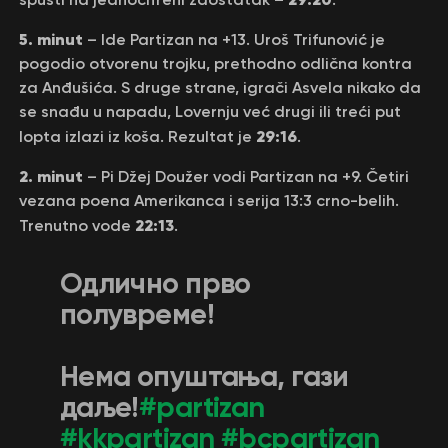
5. minut
– Ide Partizan na +13. Uroš Trifunović je
pogodio otvorenu trojku, prethodno odlična kontra
za Anđušića. S druge strane, igrači Asvela nikako da
se snađu u napadu, Lovernju već drugi ili treći put
29:16
lopta izlazi iz koša. Rezultat je
.
2. minut
– Pi Džej Doužer vodi Partizan na +9. Četiri
vezana poena Amerikanca i serija 13:3 crno-belih.
22:13
Trenutno vode
.
Одличнo прво
полувреме!
Нема опуштања, гази
даље!
#partizan
#kkpartizan
#bcpartizan