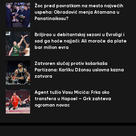
Žoc pred povratkom na mesto najvećih
uspeha: Obradović menja Atamana u
Panatinaikosu?
Briljirao u debitantskoj sezoni u Evroligi i
sad ga hoće najjači: Ali moraće da plate
bar milion evra
Zatvoren slučaj protiv košarkaša
Partizana: Karliku Džonsu uslovna kazna
zatvora
Agent tužio Vasu Micića: Frka oko
transfera u Hapoel – Grk zahteva
ogroman novac