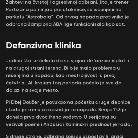
Zahtevi na čvrstoj i agresivnoj odbrani, što je trener
Partizana pominjao pre utakmice, su ispunjeni na
parketu “Astrobala”. Od prvog napada protivnika je
odbrana šampiona ABA lige funkcionisala kao sat.
Defanzivna klinika
Jedino što se čekalo da se sjajna defanziva isplati i
na drugoj strani terena. Bilo je malo problema u
rešenjima u napadu, kao i nestrpljivosti u prvoj
četvtrini. Ali krajem tog perioda počelo je sve da
dolazi na svoje mesto.
Pi Džej Doužer je povukao na početku druge deonice
i tada je krenula rapsodija i u napadu. Serija 11:3 je
donela prvo dvocifreno vođstvo. U serijama su
vezivali poene i Anđušić i Kaminski i prednost je rasla.
S druge strane, odbrana koju su uspostavili igrači