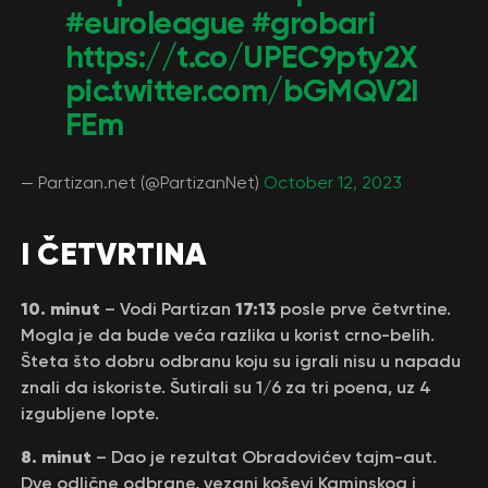
#euroleague
#grobari
https://t.co/UPEC9pty2X
pic.twitter.com/bGMQV2I
FEm
— Partizan.net (@PartizanNet)
October 12, 2023
I ČETVRTINA
10. minut
17:13
– Vodi Partizan
posle prve četvrtine.
Mogla je da bude veća razlika u korist crno-belih.
Šteta što dobru odbranu koju su igrali nisu u napadu
znali da iskoriste. Šutirali su 1/6 za tri poena, uz 4
izgubljene lopte.
8. minut
– Dao je rezultat Obradovićev tajm-aut.
Dve odlične odbrane, vezani koševi Kaminskog i