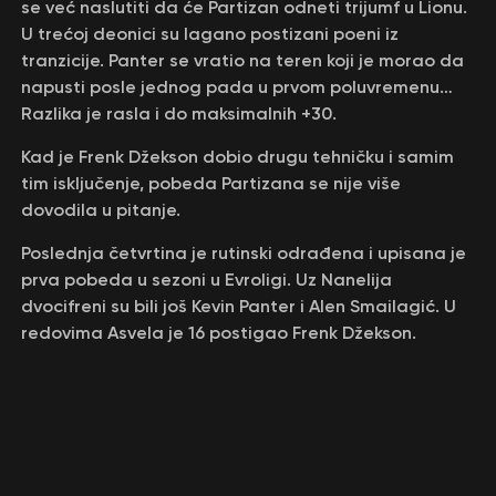
se već naslutiti da će Partizan odneti trijumf u Lionu.
U trećoj deonici su lagano postizani poeni iz
tranzicije. Panter se vratio na teren koji je morao da
napusti posle jednog pada u prvom poluvremenu…
Razlika je rasla i do maksimalnih +30.
Kad je Frenk Džekson dobio drugu tehničku i samim
tim isključenje, pobeda Partizana se nije više
dovodila u pitanje.
Poslednja četvrtina je rutinski odrađena i upisana je
prva pobeda u sezoni u Evroligi. Uz Nanelija
dvocifreni su bili još Kevin Panter i Alen Smailagić. U
redovima Asvela je 16 postigao Frenk Džekson.