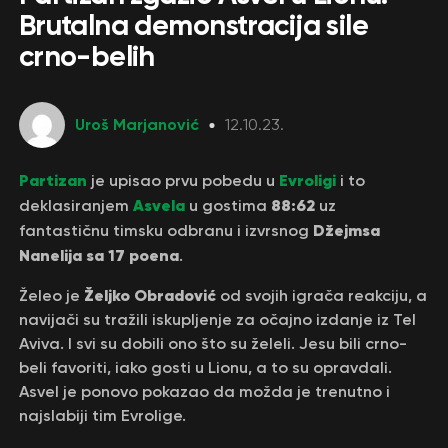
Brutalna demonstracija sile
crno-belih
Uroš Marjanović
12.10.23.
Partizan
Evroligi
je upisao prvu pobedu u
i to
Asvela
88:62
deklasiranjem
u gostima
uz
Džejmsa
fantastičnu timsku odbranu i izvrsnog
Nanelija sa 17 poena
.
Željko Obradović
Želeo je
od svojih igrača reakciju, a
navijači su tražili iskupljenje za očajno izdanje iz Tel
Aviva. I svi su dobili ono što su želeli. Jesu bili crno-
beli favoriti, iako gosti u Lionu, a to su opravdali.
Asvel je ponovo pokazao da možda je trenutno i
najslabiji tim Evrolige.