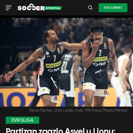
SOCCERBET
Kevin Panter i Zek Ledej, Foto: MN Press/Marko Metlaš
EVROLIGA
Partizan zgazio Asvel u Lionu: