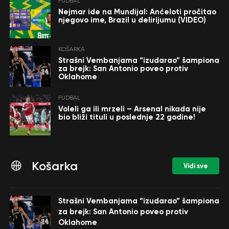
FUDBAL
Nejmar ide na Mundijal: Anćeloti pročitao
njegovo ime, Brazil u delirijumu (VIDEO)
KOŠARKA
Strašni Vembanjama “izudarao” šampiona
za brejk: San Antonio poveo protiv
Oklahome
FUDBAL
Voleli ga ili mrzeli – Arsenal nikada nije
bio bliži tituli u poslednje 22 godine!
Košarka
Vidi sve
Strašni Vembanjama “izudarao” šampiona
za brejk: San Antonio poveo protiv
Oklahome