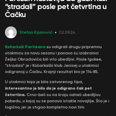
“stradali” posle pet četvrtina u
Čačku
Stefan Kijanović
02.09.24.
Košarkaši Partizana
su odigrali drugu pripremnu
utakmicu za novu sezonu i ponovo su izabranici
Željka Obradovića bili vrlo ubedljivi. Posle Igokee,
“stradao” je i Košarkaški klub Jenisej u utakmici
odigranoj u Čačku. Krajnji rezultat bio je 114:85.
U utakmici koja je bila zatvorenog tipa,
interesantno je bilo da je odigrano čak pet
četvrtina.
Crno-beli su na kraju odneli ubedljivu
pobedu, u kojoj su se ponovo istakle novajlije. Što je i
logično, jer je stigao kompletno novi tim.