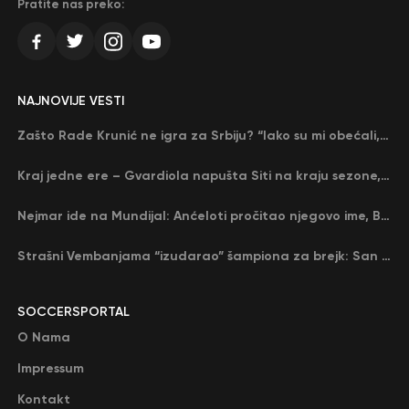
Pratite nas preko:
NAJNOVIJE VESTI
Zašto Rade Krunić ne igra za Srbiju? “Iako su mi obećali, niko me nije zvao…”
Kraj jedne ere – Gvardiola napušta Siti na kraju sezone, menja ga njegov nekadašnji rival
Nejmar ide na Mundijal: Anćeloti pročitao njegovo ime, Brazil u delirijumu (VIDEO)
Strašni Vembanjama “izudarao” šampiona za brejk: San Antonio poveo protiv Oklahome
SOCCERSPORTAL
O Nama
Impressum
Kontakt