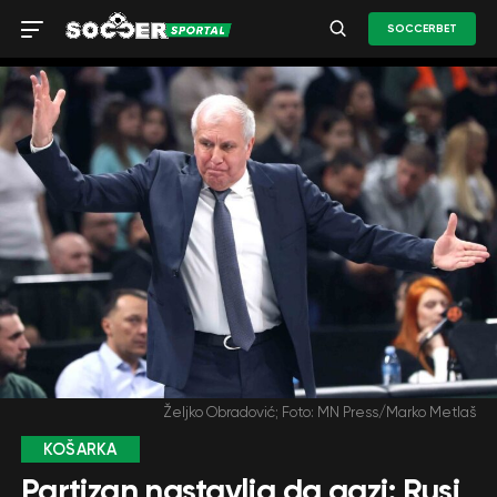
SOCCERBET
Željko Obradović; Foto: MN Press/Marko Metlaš
KOŠARKA
Partizan nastavlja da gazi: Rusi