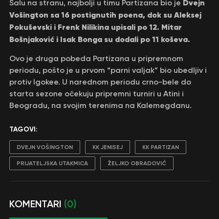
Dvejn
Šalu na stranu, najbolji u timu Partizana bio je
Vošington sa 16 postignutih poena, dok su Aleksej
Pokuševski i Frenk Nilikina upisali po 12. Mitar
Bošnjaković i Isak Bonga su dodali po 11 koševa.
Ovo je druga pobeda Partizana u pripremnom
periodu, pošto je u prvom “parni valjak” bio ubedljiv i
protiv Igokee. U narednom periodu crno-bele do
starta sezone očekuju pripremni turniri u Atini i
Beogradu, na svojim terenima na Kalemegdanu.
TAGOVI:
DVEJN VOŠINGTON
KK JENISEJ
KK PARTIZAN
PRIJATELJSKA UTAKMICA
ŽELJKO OBRADOVIĆ
KOMENTARI
(0)