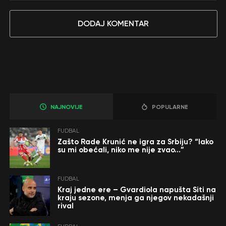
DODAJ KOMENTAR
NAJNOVIJE
POPULARNE
FUDBAL
Zašto Rade Krunić ne igra za Srbiju? “Iako
su mi obećali, niko me nije zvao…”
FUDBAL
Kraj jedne ere – Gvardiola napušta Siti na
kraju sezone, menja ga njegov nekadašnji
rival