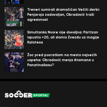
Treneri sumirali dramatičan Večiti derbi:
Penjaroja zadovoljan, Obradović traži
agresivnost
Simultanka Nvore nije dovoljna: Partizan
ispustio +20, ali slomio Zvezdu uz magije
Kalatesa
Žoc pred povratkom na mesto najvećih
uspeha: Obradović menja Atamana u
Panatinaikosu?