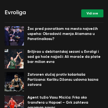
Evroliga
Vidi sve
Žoc pred povratkom na mesto najvećih
uspeha: Obradović menja Atamana u
Panatinaikosu?
Briljirao u debitantskoj sezoni u Evroligi i
sad ga hoće najjači: Ali moraće da plate
bar milion evra
Zatvoren slučaj protiv košarkaša
Partizana: Karliku Džonsu uslovna kazna
zatvora
Agent tužio Vasu Micića: Frka oko
transfera u Hapoel – Grk zahteva
ogroman novac