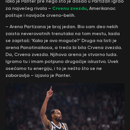
Iako je Panter pre nego što je došao u Partizan igrao
Crvenu zvezdu
za najvećeg rivala –
, Amerikanac
poštuje i navijače crveno-belih.
– Arena Partizana je broj jedan. Bio sam deo nekih
zaista neverovatnih trenutaka na tom mestu, kada
se zapitaš: ‘Kako je ovo moguće?’ Druga na listi je
arena Panatinaikosa, a treća bi bila Crvena zvezda.
Da, Crvena zvezda. Njihova arena je stvarno luda.
Igramo tu i imam potpuno drugačije iskustvo. Uvek
osećamo tu energiju, i to je nešto što se ne
zaboravlja – izjavio je Panter.