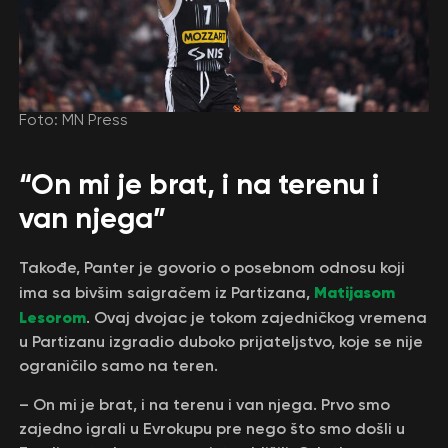
Foto: MN Press
“On mi je brat, i na terenu i
van njega”
Takođe, Panter je govorio o posebnom odnosu koji
Matijasom
ima sa bivšim saigračem iz Partizana,
Lesorom
. Ovaj dvojac je tokom zajedničkog vremena
u Partizanu izgradio duboko prijateljstvo, koje se nije
ograničilo samo na teren.
– On mi je brat, i na terenu i van njega. Prvo smo
zajedno igrali u Evrokupu pre nego što smo došli u