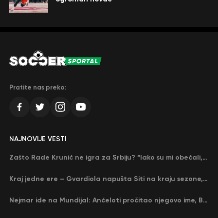
Pratite nas preko:
NAJNOVIJE VESTI
Zašto Rade Krunić ne igra za Srbiju? “Iako su mi obećali, niko me nije zvao…”
Kraj jedne ere – Gvardiola napušta Siti na kraju sezone, menja ga njegov nekadašnji rival
Nejmar ide na Mundijal: Anćeloti pročitao njegovo ime, Brazil u delirijumu (VIDEO)