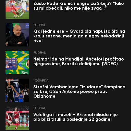
Zašto Rade Krunić ne igra za Srbiju? “Iako
su mi obećali, niko me nije zvao…”
FUDBAL
Kraj jedne ere – Gvardiola napušta Siti na
kraju sezone, menja ga njegov nekadašnji
rival
FUDBAL
Nejmar ide na Mundijal: Anćeloti pročitao
njegovo ime, Brazil u delirijumu (VIDEO)
KOŠARKA
Strašni Vembanjama “izudarao” šampiona
za brejk: San Antonio poveo protiv
Oklahome
FUDBAL
Voleli ga ili mrzeli – Arsenal nikada nije
bio bliži tituli u poslednje 22 godine!