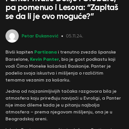
pa pomenuo i Lesora: “Zapitaš
se da li je ovo moguće?”
Petar Đukanović
05.11.24.
Partizana
Bivši kapiten
i trenutno zvezda španske
Kevin Panter
Barselone,
, bio je gost podkastu koji
vodi Čima Moneke košarkaš Baskonije. Panter je
podelio svoja iskustva i mišljenja o različitim
temama vezanim za košarku.
Jedna od najzanimljivijih tačaka razgovora bila je
atmosfera koju priređuju navijači u Evroligi, a Panter
nije imao dileme kada je u pitanju najbolja
atmosfera – prema njegovom mišljenju, ona je u
Beogradskoj areni.