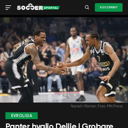
SOCCERBET
Naneli i Panter; Foto: MN Press
EVROLIGA
Panter hvalio Delije i Grobare,