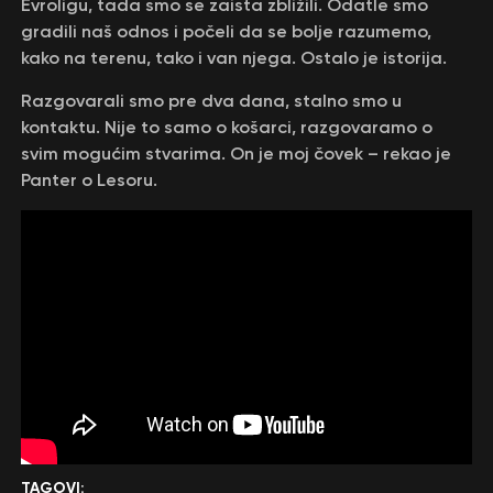
Evroligu, tada smo se zaista zbližili. Odatle smo
gradili naš odnos i počeli da se bolje razumemo,
kako na terenu, tako i van njega. Ostalo je istorija.
Razgovarali smo pre dva dana, stalno smo u
kontaktu. Nije to samo o košarci, razgovaramo o
svim mogućim stvarima. On je moj čovek – rekao je
Panter o Lesoru.
TAGOVI: