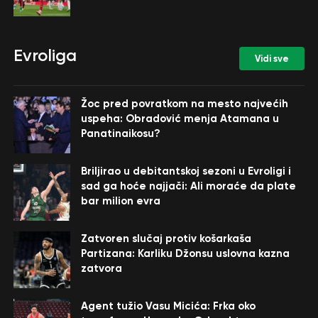
Evroliga
Vidi sve
Žoc pred povratkom na mesto najvećih
uspeha: Obradović menja Atamana u
Panatinaikosu?
Briljirao u debitantskoj sezoni u Evroligi i
sad ga hoće najjači: Ali moraće da plate
bar milion evra
Zatvoren slučaj protiv košarkaša
Partizana: Karliku Džonsu uslovna kazna
zatvora
Agent tužio Vasu Micića: Frka oko