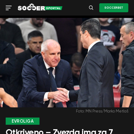
SOCCERBET
Foto: MN Press/Marko Metlaš
EVROLIGA
Otkriveno – Zvezda ima za 7