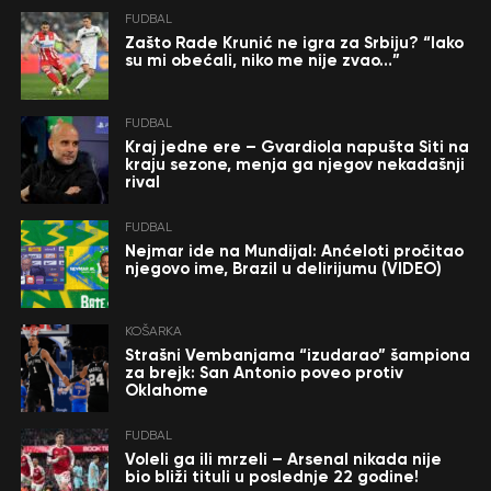
FUDBAL
Zašto Rade Krunić ne igra za Srbiju? “Iako
su mi obećali, niko me nije zvao…”
FUDBAL
Kraj jedne ere – Gvardiola napušta Siti na
kraju sezone, menja ga njegov nekadašnji
rival
FUDBAL
Nejmar ide na Mundijal: Anćeloti pročitao
njegovo ime, Brazil u delirijumu (VIDEO)
KOŠARKA
Strašni Vembanjama “izudarao” šampiona
za brejk: San Antonio poveo protiv
Oklahome
FUDBAL
Voleli ga ili mrzeli – Arsenal nikada nije
bio bliži tituli u poslednje 22 godine!