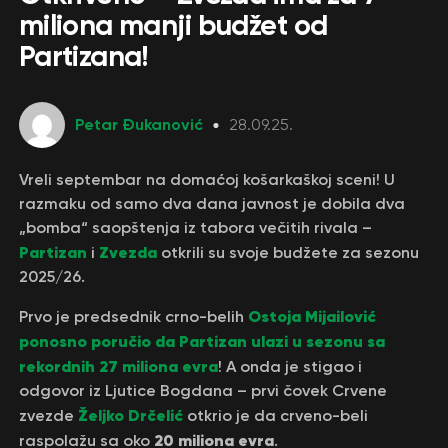
miliona manji budžet od
Partizana!
Petar Đukanović
28.09.25.
Vreli septembar na domaćoj košarkaškoj sceni! U
razmaku od samo dva dana javnost je dobila dva
„bomba“ saopštenja iz tabora večitih rivala –
Partizan
Zvezda
i
otkrili su svoje budžete za sezonu
2025/26.
Ostoja Mijailović
Prvo je predsednik crno-belih
ponosno poručio da Partizan ulazi u sezonu sa
rekordnih 27 miliona evra
! A onda je stigao i
odgovor iz Ljutice Bogdana – prvi čovek Crvene
Željko Drčelić
zvezde
otkrio je da crveno-beli
20 miliona evra
raspolažu sa oko
.