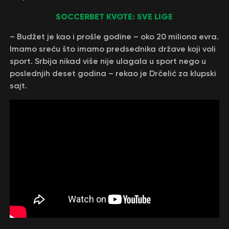
SOCCERBET KVOTE: SVE LIGE
– Budžet je kao i prošle godine – oko 20 miliona evra.
Imamo sreću što imamo predsednika države koji voli
sport. Srbija nikad više nije ulagala u sport nego u
poslednjih deset godina – rekao je Drčelić za klupski
sajt.