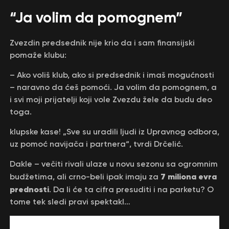
“Ja volim da pomognem”
Zvezdin predsednik nije krio da i sam finansijski
pomaže klubu:
– Ako voliš klub, ako si predsednik i imaš mogućnosti
– naravno da ćeš pomoći. Ja volim da pomognem, a
i svi moji prijatelji koji vole Zvezdu žele da budu deo
toga.
klupske kase! „Sve su uradili ljudi iz Upravnog odbora,
uz pomoć navijača i partnera“, tvrdi Drčelić.
Dakle – večiti rivali ulaze u novu sezonu sa ogromnim
7 miliona evra
budžetima, ali crno-beli ipak imaju za
prednosti
. Da li će ta cifra presuditi i na parketu? O
tome tek sledi pravi spektakl…