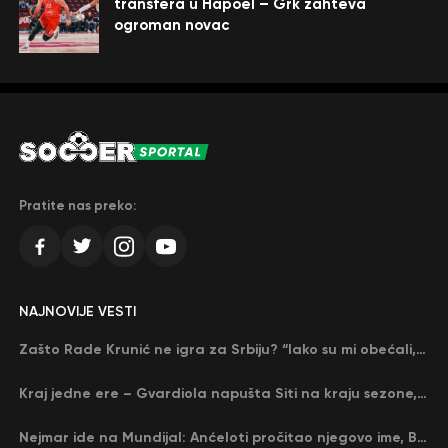
transfera u Hapoel – Grk zahteva
ogroman novac
Pratite nas preko:
NAJNOVIJE VESTI
Zašto Rade Krunić ne igra za Srbiju? “Iako su mi obećali, niko me nije zvao…”
Kraj jedne ere – Gvardiola napušta Siti na kraju sezone, menja ga njegov nekadašnji rival
Nejmar ide na Mundijal: Anćeloti pročitao njegovo ime, Brazil u delirijumu (VIDEO)