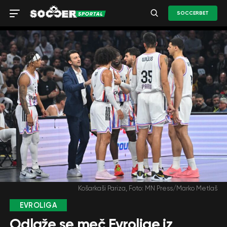
SOCCERBET
Košarkaši Pariza, Foto: MN Press/Marko Metlaš
EVROLIGA
Odlaže se meč Evrolige iz