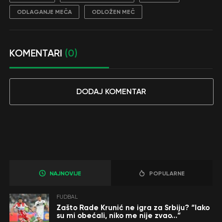
ODLAGANJE MEČA
ODLOŽEN MEČ
KOMENTARI
(0)
DODAJ KOMENTAR
NAJNOVIJE
POPULARNE
FUDBAL
Zašto Rade Krunić ne igra za Srbiju? “Iako
su mi obećali, niko me nije zvao…”