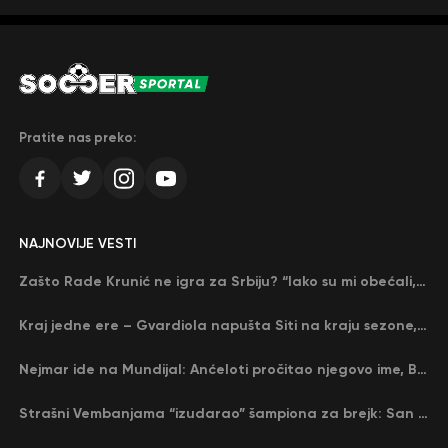
Pratite nas preko:
NAJNOVIJE VESTI
Zašto Rade Krunić ne igra za Srbiju? “Iako su mi obećali, niko me nije zvao…”
Kraj jedne ere – Gvardiola napušta Siti na kraju sezone, menja ga njegov nekadašnji rival
Nejmar ide na Mundijal: Anćeloti pročitao njegovo ime, Brazil u delirijumu (VIDEO)
Strašni Vembanjama “izudarao” šampiona za brejk: San Antonio poveo protiv Oklahome