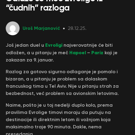
“čudnih” razloga
Uroš Marjanović
28.12.25.
Evroligi
Još jedan duel u
najverovatnije će biti
Hapoel
Pariz
odložen, a u pitanju je meč
–
koji je
zakazan za 9. januar.
Razlog za gotovo sigurno odlaganje je pomalo i
bizaran, a u pitanju je problem sa dolaskom
francuskog tima u Tel Aviv. Nije u pitanju strah za
bezbednost, već problem sa avionskim letovima.
Naime, pošto je u toj nedelji duplo kolo, prema
pravilima Evrolige timovi moraju da putuju na
destinacije ili direktnim letom ili vožnjom koja
maksimalno traje 90 minuta. Dakle, nema
presedanja.