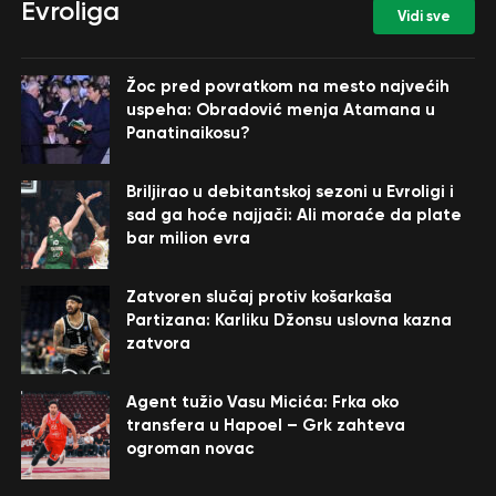
Evroliga
Vidi sve
Žoc pred povratkom na mesto najvećih
uspeha: Obradović menja Atamana u
Panatinaikosu?
Briljirao u debitantskoj sezoni u Evroligi i
sad ga hoće najjači: Ali moraće da plate
bar milion evra
Zatvoren slučaj protiv košarkaša
Partizana: Karliku Džonsu uslovna kazna
zatvora
Agent tužio Vasu Micića: Frka oko
transfera u Hapoel – Grk zahteva
ogroman novac