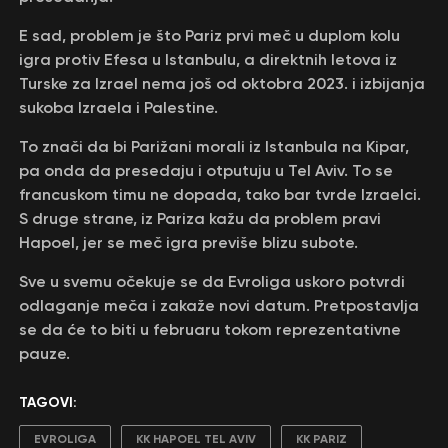
E sad, problem je što Pariz prvi meč u duplom kolu
igra protiv Efesa u Istanbulu, a direktnih letova iz
Turske za Izrael nema još od oktobra 2023. i izbijanja
sukoba Izraela i Palestine.
To znači da bi Parižani morali iz Istanbula na Kipar,
pa onda da presedaju i otputuju u Tel Aviv. To se
francuskom timu ne dopada, tako bar tvrde Izraelci.
S druge strane, iz Pariza kažu da problem pravi
Hapoel, jer se meč igra previše blizu subote.
Sve u svemu očekuje se da Evroliga uskoro potvrdi
odlaganje meča i zakaže novi datum. Pretpostavlja
se da će to biti u februaru tokom reprezentativne
pauze.
TAGOVI:
EVROLIGA
KK HAPOEL TEL AVIV
KK PARIZ