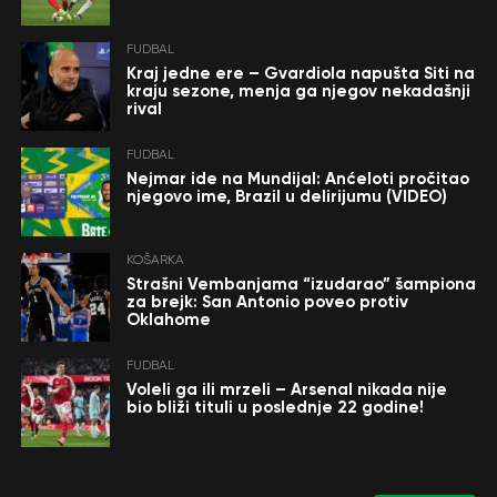
FUDBAL
Kraj jedne ere – Gvardiola napušta Siti na
kraju sezone, menja ga njegov nekadašnji
rival
FUDBAL
Nejmar ide na Mundijal: Anćeloti pročitao
njegovo ime, Brazil u delirijumu (VIDEO)
KOŠARKA
Strašni Vembanjama “izudarao” šampiona
za brejk: San Antonio poveo protiv
Oklahome
FUDBAL
Voleli ga ili mrzeli – Arsenal nikada nije
bio bliži tituli u poslednje 22 godine!