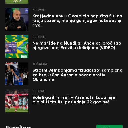
FUDBAL
Kraj jedne ere – Gvardiola napušta Siti na
kraju sezone, menja ga njegov nekadašnji
rival
FUDBAL
Nejmar ide na Mundijal: Anćeloti pročitao
njegovo ime, Brazil u delirijumu (VIDEO)
KOŠARKA
Strašni Vembanjama “izudarao” šampiona
za brejk: San Antonio poveo protiv
Oklahome
FUDBAL
Voleli ga ili mrzeli – Arsenal nikada nije
bio bliži tituli u poslednje 22 godine!
Evroliga