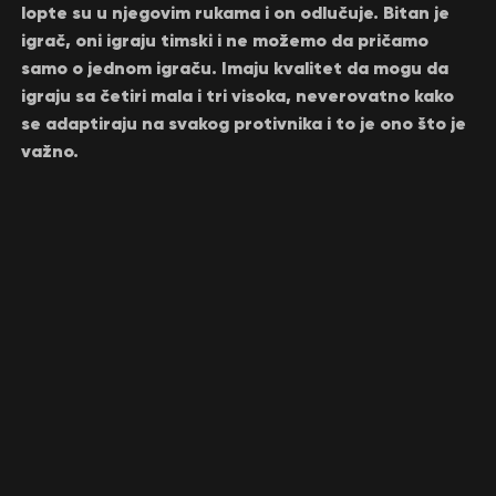
lopte su u njegovim rukama i on odlučuje. Bitan je
igrač, oni igraju timski i ne možemo da pričamo
samo o jednom igraču. Imaju kvalitet da mogu da
igraju sa četiri mala i tri visoka, neverovatno kako
se adaptiraju na svakog protivnika i to je ono što je
važno.