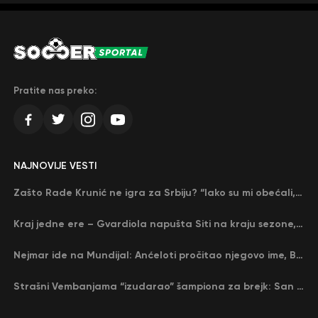
Pratite nas preko:
NAJNOVIJE VESTI
Zašto Rade Krunić ne igra za Srbiju? “Iako su mi obećali, niko me nije zvao…”
Kraj jedne ere – Gvardiola napušta Siti na kraju sezone, menja ga njegov nekadašnji rival
Nejmar ide na Mundijal: Anćeloti pročitao njegovo ime, Brazil u delirijumu (VIDEO)
Strašni Vembanjama “izudarao” šampiona za brejk: San Antonio poveo protiv Oklahome