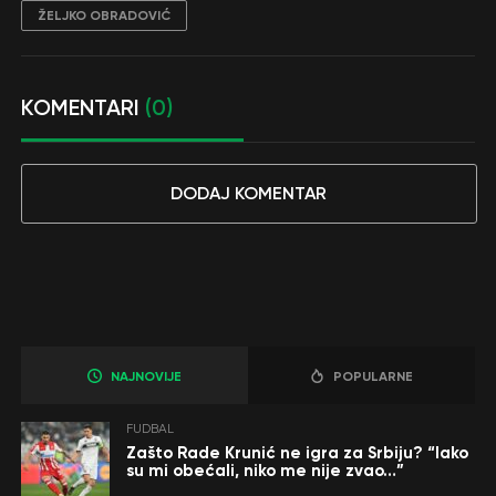
ŽELJKO OBRADOVIĆ
KOMENTARI
(0)
DODAJ KOMENTAR
NAJNOVIJE
POPULARNE
FUDBAL
Zašto Rade Krunić ne igra za Srbiju? “Iako
su mi obećali, niko me nije zvao…”