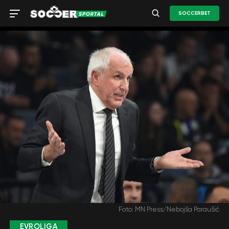
SOCCERBET
Foto: MN Press/Nebojša Paraušić
EVROLIGA