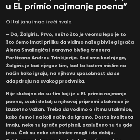
u EL primio najmanje poena”
O Italijanu imao i reči hvale.
Da, Žalgiris. Prvo, nešto što je veoma lepo je to
–
što ćemo imati priliku da vidimo našeg bivšeg igrača
Alena Smailagića i naravno bivšeg trenera
Partizana Andreu Trinkijerija. Kad smo kod njega,
Žalgiris je baš njegov tim, kad to kažem mislim na
način kako igraju, na njihovu sposobnost da se
adaptiraju na svakog protivnika.
Nije slučajno da su tim koji je u EL primio najmanje
poena, svaki detalj u njihovoj pripremi utakmice je
izuzetno važan. Treba da vodimo o ritmu utakmice,
kako ćemo i na koji način da igramo. Dosta kvaliteta
imaju, neke su igrače potpisali, zasluženo su tu gde
jesu. Čak su neke utakmice mogli i da dobiju.