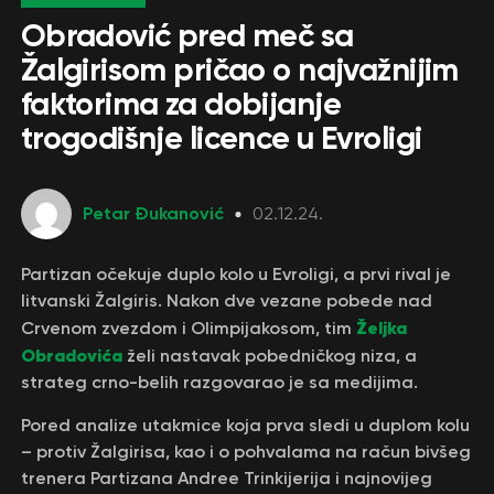
Obradović pred meč sa
Žalgirisom pričao o najvažnijim
faktorima za dobijanje
trogodišnje licence u Evroligi
Petar Đukanović
02.12.24.
Partizan očekuje duplo kolo u Evroligi, a prvi rival je
litvanski Žalgiris. Nakon dve vezane pobede nad
Željka
Crvenom zvezdom i Olimpijakosom, tim
Obradovića
želi nastavak pobedničkog niza, a
strateg crno-belih razgovarao je sa medijima.
Pored analize utakmice koja prva sledi u duplom kolu
– protiv Žalgirisa, kao i o pohvalama na račun bivšeg
trenera Partizana Andree Trinkijerija i najnovijeg