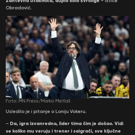
Zahtevna utakmica, duplo kolo Evrolige
– ističe
Obradović.
Foto: MN Press/Marko Metlaš
Usledilo je i pitanje o Loniju Vokeru.
Da, igra izvanredno, lider tima čim je došao. Vidi
–
se koliko mu veruju i trener i saigrači, sve ključne