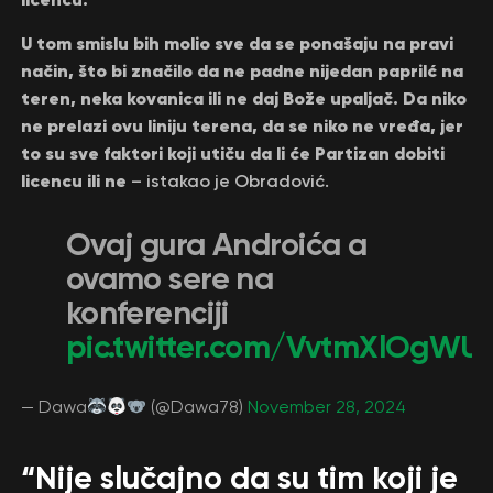
U tom smislu bih molio sve da se ponašaju na pravi
način, što bi značilo da ne padne nijedan paprilć na
teren, neka kovanica ili ne daj Bože upaljač. Da niko
ne prelazi ovu liniju terena, da se niko ne vređa, jer
to su sve faktori koji utiču da li će Partizan dobiti
licencu ili ne
– istakao je Obradović.
Ovaj gura Androića a
ovamo sere na
konferenciji
pic.twitter.com/VvtmXlOgWU
— Dawa
(@Dawa78)
November 28, 2024
“Nije slučajno da su tim koji je