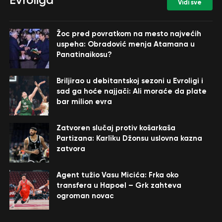
Vidi sve
Žoc pred povratkom na mesto najvećih
uspeha: Obradović menja Atamana u
Panatinaikosu?
Briljirao u debitantskoj sezoni u Evroligi i
sad ga hoće najjači: Ali moraće da plate
bar milion evra
Zatvoren slučaj protiv košarkaša
Partizana: Karliku Džonsu uslovna kazna
zatvora
Agent tužio Vasu Micića: Frka oko
transfera u Hapoel – Grk zahteva
ogroman novac