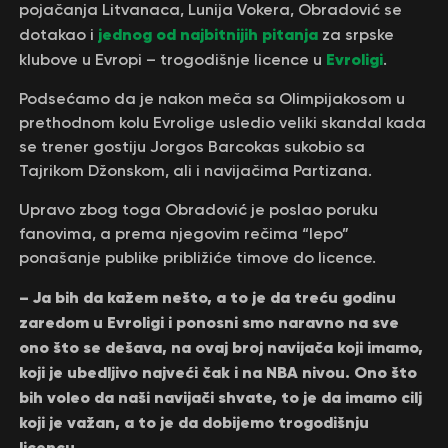
pojačanja Litvanaca, Lunija Vokera, Obradović se
jednog od najbitnijih pitanja
dotakao i
za srpske
Evroligi
klubove u Evropi – trogodišnje licence u
.
Podsećamo da je nakon meča sa Olimpijakosom u
prethodnom kolu Evrolige usledio veliki skandal kada
se trener gostiju Jorgos Barcokas sukobio sa
Tajrikom Džonskom, ali i navijačima Partizana.
Upravo zbog toga Obradović je poslao poruku
fanovima, a prema njegovim rečima “lepo”
ponašanje publike približiće timove do licence.
– Ja bih da kažem nešto, a to je da treću godinu
zaredom u Evroligi i ponosni smo naravno na sve
ono što se dešava, na ovaj broj navijača koji imamo,
koji je ubedljivo najveći čak i na NBA nivou. Ono što
bih voleo da naši navijači shvate, to je da imamo cilj
koji je važan, a to je da dobijemo trogodišnju
licencu.