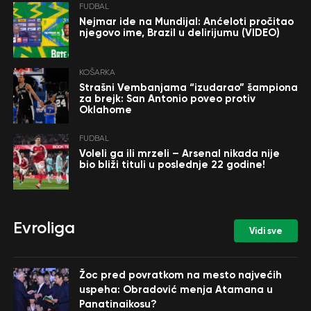
FUDBAL
Nejmar ide na Mundijal: Anćeloti pročitao
njegovo ime, Brazil u delirijumu (VIDEO)
KOŠARKA
Strašni Vembanjama “izudarao” šampiona
za brejk: San Antonio poveo protiv
Oklahome
FUDBAL
Voleli ga ili mrzeli – Arsenal nikada nije
bio bliži tituli u poslednje 22 godine!
Evroliga
Vidi sve
Žoc pred povratkom na mesto najvećih
uspeha: Obradović menja Atamana u
Panatinaikosu?