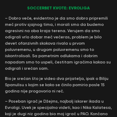
SOCCERBET KVOTE: EVROLIGA
– Dobro veče, evidentno je da smo dobro pripremili
meč protiv sjajnog tima, i morali smo da budemo
agresivni na oba kraja terena. Verujem da smo
odigrali vrlo dobar meč večeras, problem je bilo
devet ofanzivnih skokova rivala u prvom
poluvremenu, u drugom poluvremenu smo to
iskontrolisali. Sa pametnim odlukama i dobrim
napadom smo to uspeli, čestitam igračima kakao su
odigrali i srećan sam.
Bio je srećan što je video dva prijatelja, ipak o Biliju
Spanulisu s kojim se kako se činilo pomirio posle 15
godina nije progovorio ni reč.
– Poseban igrač je Džejms, najbolj iskorer ikada u
Evroligi. Uvek je specijalno videti, kao i Nika Kalatesa,
koji je dugi niz godina bio moj igrač u PAO. Končano