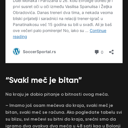
“Svaki meč je bitan”
Na kraju je dobio pitanje o bitnosti ovog meča.
– Imamo još osam mečeva do kraja, svaki meč je
bitan, svaki meč se računa. Ako pogledate tabelu svi
su blizu, svi mečevi su bitni do kraja, srećni smo da
igramo dva ovakva dva meča u 48 sati kao u Bolonji