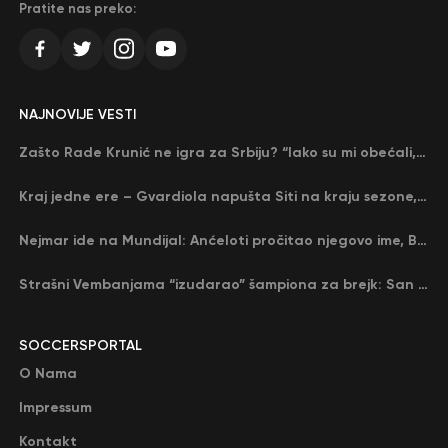
Pratite nas preko:
NAJNOVIJE VESTI
Zašto Rade Krunić ne igra za Srbiju? “Iako su mi obećali, niko me nije zvao…”
Kraj jedne ere – Gvardiola napušta Siti na kraju sezone, menja ga njegov nekadašnji rival
Nejmar ide na Mundijal: Anćeloti pročitao njegovo ime, Brazil u delirijumu (VIDEO)
Strašni Vembanjama “izudarao” šampiona za brejk: San Antonio poveo protiv Oklahome
SOCCERSPORTAL
O Nama
Impressum
Kontakt