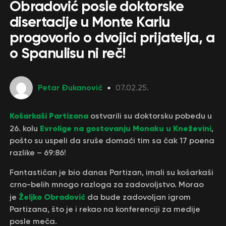
Obradović posle doktorske
disertacije u Monte Karlu
progovorio o dvojici prijatelja, a
o Spanulisu ni reč!
Petar Đukanović
07.02.25.
Košarkaši Partizana
ostvarili su doktorsku pobedu u
Evrolige na gostovanju Monaku u Kneževini
26. kolu
,
pošto su uspeli da sruše domaći tim sa čak 17 poena
razlike – 69:86!
Fantastičan je bio danas Partizan, imali su košarkaši
crno-belih mnogo razloga za zadovoljstvo. Morao
Željko Obradović
je
da bude zadovoljan igrom
Partizana, što je i rekao na konferenciji za medije
posle meča.