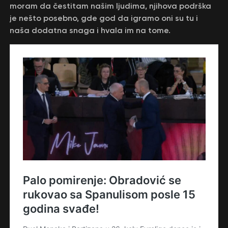
moram da čestitam našim ljudima, njihova podrška
je nešto posebno, gde god da igramo oni su tu i
naša dodatna snaga i hvala im na tome.