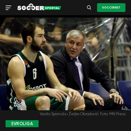
SOCCERBET
Vasilis Spanulis i Željko Obradović; Foto: MN Press
EVROLIGA