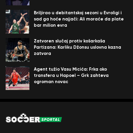
Briljirao u debitantskoj sezoni u Evroligi i
sad ga hoće najjači: Ali moraće da plate
bar milion evra
Zatvoren slučaj protiv košarkaša
Partizana: Karliku Džonsu uslovna kazna
zatvora
Agent tužio Vasu Micića: Frka oko
transfera u Hapoel – Grk zahteva
ogroman novac