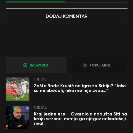
DODAJ KOMENTAR
NAJNOVIJE
POPULARNE
FUDBAL
Zašto Rade Krunić ne igra za Srbiju? “Iako
su mi obećali, niko me nije zvao…”
FUDBAL
Kraj jedne ere – Gvardiola napušta Siti na
kraju sezone, menja ga njegov nekadašnji
rival