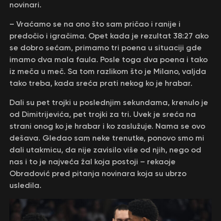
novinari.
– Vraćamo se na ono što sam pričao i ranije i
predočio i igračima. Opet kada je rezultat 38:27 ako
se dobro sećam, primamo tri poena u situaciji gde
imamo dva mala faula. Posle toga dva poena i tako
iz meča u meč. Sa tom razlikom što je Milano, valjda
tako treba, kada sreća prati nekog ko je hrabar.
Dali su pet trojki u poslednjim sekundama, krenulo je
od Dimitrijevića, pet trojki za tri. Uvek je sreća na
strani onog ko je hrabar i ko zaslužuje. Nama se ovo
dešava. Gledao sam neke trenutke, ponovo smo mi
dali utakmicu, da nije zavisilo više od njih, nego od
nas i to je najveća žal koja postoji – rekaoje
Obradović pred pitanja novinara koja su ubrzo
usledila.