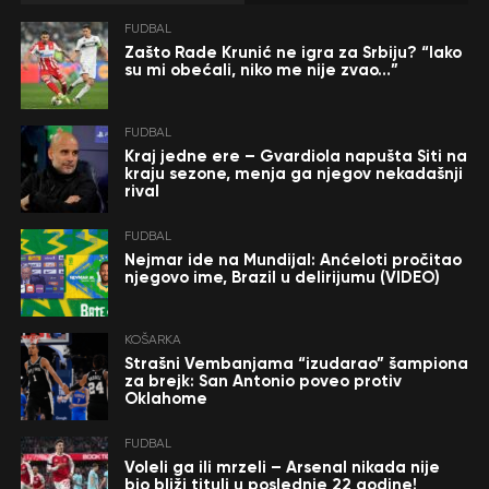
FUDBAL
Zašto Rade Krunić ne igra za Srbiju? “Iako
su mi obećali, niko me nije zvao…”
FUDBAL
Kraj jedne ere – Gvardiola napušta Siti na
kraju sezone, menja ga njegov nekadašnji
rival
FUDBAL
Nejmar ide na Mundijal: Anćeloti pročitao
njegovo ime, Brazil u delirijumu (VIDEO)
KOŠARKA
Strašni Vembanjama “izudarao” šampiona
za brejk: San Antonio poveo protiv
Oklahome
FUDBAL
Voleli ga ili mrzeli – Arsenal nikada nije
bio bliži tituli u poslednje 22 godine!