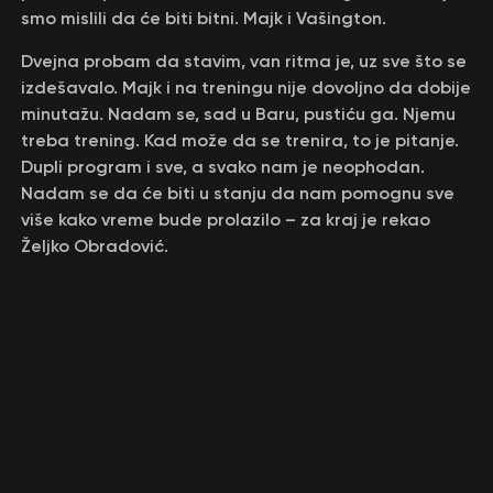
smo mislili da će biti bitni. Majk i Vašington.
Dvejna probam da stavim, van ritma je, uz sve što se
izdešavalo. Majk i na treningu nije dovoljno da dobije
minutažu. Nadam se, sad u Baru, pustiću ga. Njemu
treba trening. Kad može da se trenira, to je pitanje.
Dupli program i sve, a svako nam je neophodan.
Nadam se da će biti u stanju da nam pomognu sve
više kako vreme bude prolazilo – za kraj je rekao
Željko Obradović.