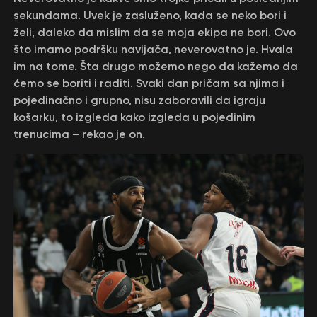
sekundama. Uvek je zasluženo, kada se neko bori i
želi, daleko da mislim da se moja ekipa ne bori. Ovo
što imamo podršku navijača, neverovatno je. Hvala
im na tome. Šta drugo možemo nego da kažemo da
ćemo se boriti i raditi. Svaki dan pričam sa njima i
pojedinačno i grupno, nisu zaboravili da igraju
košarku, to izgleda kako izgleda u pojedinim
trenucima – rekao je on.