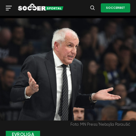
SOCCERBET
Foto: MN Press/Nebojša Paraušić
EVROLIGA