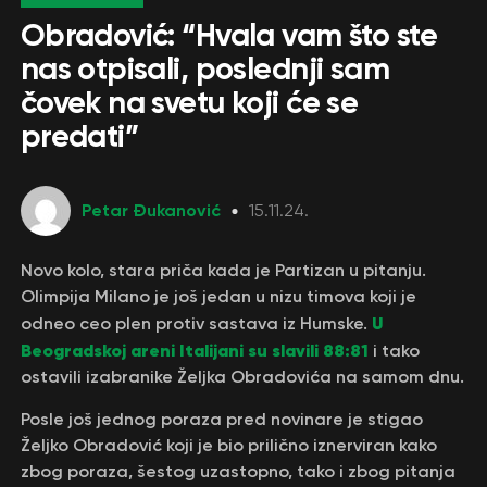
Obradović: “Hvala vam što ste
nas otpisali, poslednji sam
čovek na svetu koji će se
predati”
Petar Đukanović
15.11.24.
Novo kolo, stara priča kada je Partizan u pitanju.
Olimpija Milano je još jedan u nizu timova koji je
U
odneo ceo plen protiv sastava iz Humske.
Beogradskoj areni Italijani su slavili 88:81
i tako
ostavili izabranike Željka Obradovića na samom dnu.
Posle još jednog poraza pred novinare je stigao
Željko Obradović koji je bio prilično iznerviran kako
zbog poraza, šestog uzastopno, tako i zbog pitanja