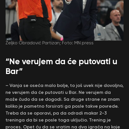
Željko Obradović Partizan; Foto: MN press
“Ne verujem da će putovati u
Bar”
– Vanja se oseća malo bolje, to još uvek nije dovoljno,
ne verujem da će putovati u Bar. Ne verujem da
može čudo da se dogodi. Sa druge strane ne znam
koliko je pametno forsirati ga posle takve povrede.
Treba da se oporavi, pa da odradi makar 2-3
treninga da bi se posle toga uključio. Trening je
proces. Opet ću da se vratim na dva igrača na koje