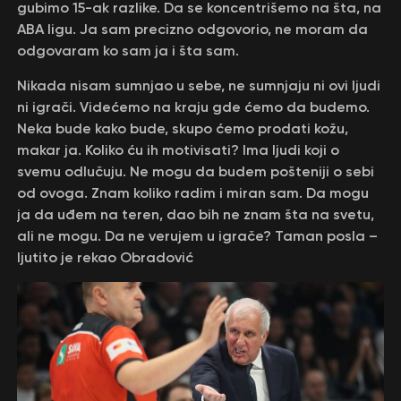
gubimo 15-ak razlike. Da se koncentrišemo na šta, na
ABA ligu. Ja sam precizno odgovorio, ne moram da
odgovaram ko sam ja i šta sam.
Nikada nisam sumnjao u sebe, ne sumnjaju ni ovi ljudi
ni igrači. Videćemo na kraju gde ćemo da budemo.
Neka bude kako bude, skupo ćemo prodati kožu,
makar ja. Koliko ću ih motivisati? Ima ljudi koji o
svemu odlučuju. Ne mogu da budem pošteniji o sebi
od ovoga. Znam koliko radim i miran sam. Da mogu
ja da uđem na teren, dao bih ne znam šta na svetu,
ali ne mogu. Da ne verujem u igrače? Taman posla –
ljutito je rekao Obradović