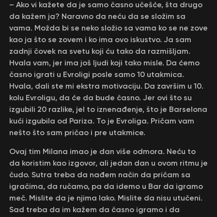
– Ako vi kažete da je samo časno učešće, šta drugo
da kažem ja? Naravno da neću da se složim sa
vama. Možda bi se neko složio sa vama ko se ne zove
kao ja što se zovem i ko ima ovo iskustvo. Ja sam
zadnji čovek na svetu koji ću tako da razmišljam.
Hvala vam, jer ima još ljudi koji tako misle. Da ćemo
časno igrati u Evroligi posle samo 10 utakmica.
Hvala, dali ste mi ekstra motivaciju. Da završim u 10.
kolu Evroligu, da će da bude časno. Jer ovi što su
izgubili 20 razlike, jel to iznenađenje, što je Barselona
kući izgubila od Pariza. To je Evroliga. Pričam vam
nešto što sam pričao i pre utakmice.
Ovaj tim Milana imao je dan više odmora. Neću to
da koristim kao izgovor, ali jedan dan u ovom ritmu je
čudo. Sutra treba da nađem način da pričam sa
igračima, da ručamo, pa da idemo u Bar da igramo
meč. Mislite da je njima lako. Mislite da nisu utučeni.
Sad treba da im kažem da časno igramo i da