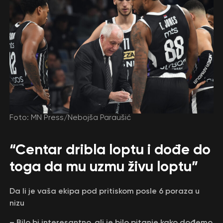
Foto: MN Press/Nebojša Paraušić
“Centar dribla loptu i dođe do
toga da mu uzmu živu loptu”
Da li je vaša ekipa pod pritiskom posle 6 poraza u
nizu
– Bilo bi interesantno, ali je bilo pitanje kako dođemo