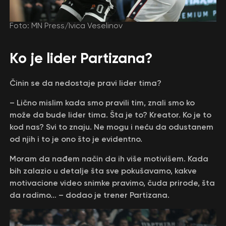
Foto: MN Press/Ivica Veselinov
Ko je lider Partizana?
Činin se da nedostaje pravi lider tima?
– Lično mislim kada smo pravili tim, znali smo ko
može da bude lider tima. Šta je to? Kreator. Ko je to
kod nas? Svi to znaju. Ne mogu i neću da odustanem
od njih i to je ono što je evidentno.
Moram da nađem način da ih više motivišem. Kada
bih zalazio u detalje šta sve pokušavamo, kakve
motivacione video snimke pravimo, čuda prirode, šta
da radimo… – dodao je trener Partizana.