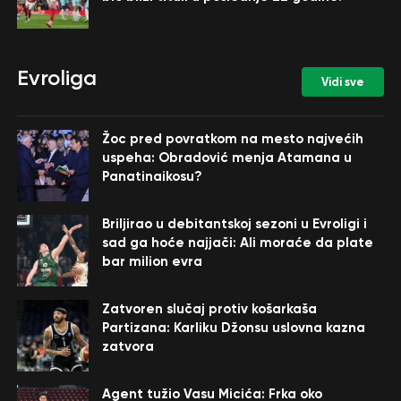
Evroliga
Vidi sve
Žoc pred povratkom na mesto najvećih
uspeha: Obradović menja Atamana u
Panatinaikosu?
Briljirao u debitantskoj sezoni u Evroligi i
sad ga hoće najjači: Ali moraće da plate
bar milion evra
Zatvoren slučaj protiv košarkaša
Partizana: Karliku Džonsu uslovna kazna
zatvora
Agent tužio Vasu Micića: Frka oko