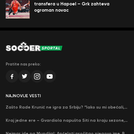
transfera u Hapoel – Grk zahteva
ogroman novac
Pratite nas preko:
NAJNOVIJE VESTI
Zašto Rade Krunić ne igra za Srbiju? “Iako su mi obećali, niko me nije zvao…”
Kraj jedne ere – Gvardiola napušta Siti na kraju sezone, menja ga njegov nekadašnji rival
Nejmar ide na Mundijal: Anćeloti pročitao njegovo ime, Brazil u delirijumu (VIDEO)