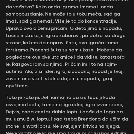
do vođstva? Kako onda igramo. Imamo li onda
samopouzdanje. Ne može to u toku meča, sad ga
imaš, sad ga nemaš. Više je to do koncentracije.
Upravo ovo o čemu pričam. O detaljima u napadu,
tačne instrukcije, igrač zaboravi, pa dotrči sa druge
strane, kažem da napravi fintu, dva igrača sama,
forsiramo. Procenti šuta su nam užasni. Možete da
pogledate ove dve utakmice i da vidite, katastrofa
je. Razgovaram sa njima. Pričam im i to na tajm-
autima. Alo, ti si lider, igraj slobodno, napad je tvoj,
zovem ono što ti stalno dajem u napadu, igraj
opušteno.
Tako je kako je. Jel normalno da u situaciji kada
osvojimo loptu, krenemo, igrač koji igra izvanredno,
Dejvis, onda centar dribla loptu i dođe do toga da
mu uzmu živu loptu. I sad treba Brendona da učim da
stane i uhvati loptu. Ne svaljujem krivicu na njega.
Neverovatno je kakve smo trojke pričali u poslednjim