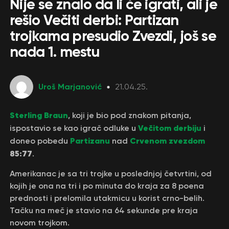
Nije se znalo da li će igrati, ali je
rešio Večiti derbi: Partizan
trojkama presudio Zvezdi, još se
nada 1. mestu
Uroš Marjanović
21.04.25.
Sterling Braun
, koji je bio pod znakom pitanja,
Večitom derbiju
ispostavio se kao igrač odluke u
i
Partizanu
Crvenom zvezdom
doneo pobedu
nad
85:77
.
Amerikanac je sa tri trojke u poslednjoj četvrtini, od
kojih je ona na tri i po minuta do kraja za 8 poena
prednosti i prelomila utakmicu u korist crno-belih.
Tačku na meč je stavio na 64 sekunde pre kraja
novom trojkom.