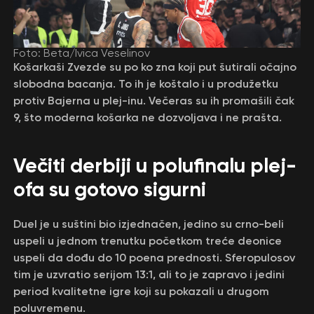
Foto: Beta/Ivica Veselinov
Košarkaši Zvezde su po ko zna koji put šutirali očajno
slobodna bacanja. To ih je koštalo i u produžetku
protiv Bajerna u plej-inu. Večeras su ih promašili čak
9, što moderna košarka ne dozvoljava i ne prašta.
Večiti derbiji u polufinalu plej-
ofa su gotovo sigurni
Duel je u suštini bio izjednačen, jedino su crno-beli
uspeli u jednom trenutku početkom treće deonice
uspeli da dođu do 10 poena prednosti. Sferopulosov
tim je uzvratio serijom 13:1, ali to je zapravo i jedini
period kvalitetne igre koji su pokazali u drugom
poluvremenu.