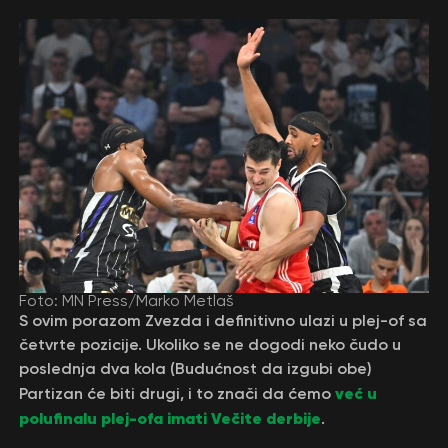
Foto: MN Press/Marko Metlaš
S ovim porazom Zvezda i definitivno ulazi u plej-of sa
četvrte pozicije. Ukoliko se ne dogodi neko čudo u
poslednja dva kola (Budućnost da izgubi obe)
već u
Partizan će biti drugi, i to znači da ćemo
polufinalu plej-ofa imati Večite derbije
.