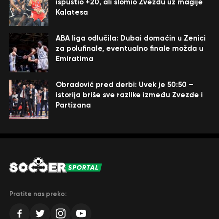
ispustio +20, ali slomio Zvezdu uz magije
Kalatesa
ABA liga odlučila: Dubai domaćin u Zenici
za polufinale, eventualno finale možda u
Emiratima
Obradović pred derbi: Uvek je 50:50 –
istorija briše sve razlike između Zvezde i
Partizana
Pratite nas preko: