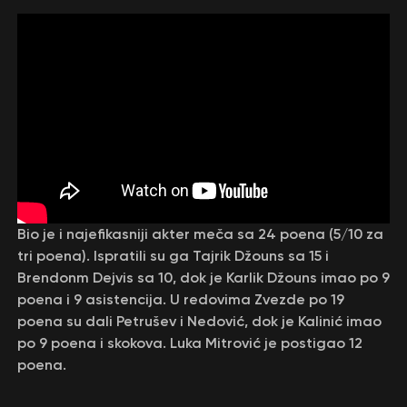
Bio je i najefikasniji akter meča sa 24 poena (5/10 za
tri poena). Ispratili su ga Tajrik Džouns sa 15 i
Brendonm Dejvis sa 10, dok je Karlik Džouns imao po 9
poena i 9 asistencija. U redovima Zvezde po 19
poena su dali Petrušev i Nedović, dok je Kalinić imao
po 9 poena i skokova. Luka Mitrović je postigao 12
poena.