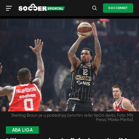
SOCCERBET
Sterling Braun je u poslednjoj četvrtini rešio Večiti derbi, Foto: MN
Press/Marko Metlaš
ABA LIGA