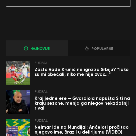
NAJNOVIJE
POPULARNE
FUDBAL
Zašto Rade Krunić ne igra za Srbiju? “Iako
su mi obećali, niko me nije zvao…”
FUDBAL
Kraj jedne ere – Gvardiola napušta Siti na
kraju sezone, menja ga njegov nekadašnji
rival
FUDBAL
Nejmar ide na Mundijal: Anćeloti pročitao
njegovo ime, Brazil u delirijumu (VIDEO)