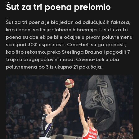
Šut za tri poena prelomio
Šut za tri poena je bio jedan od odlučujućih faktora,
kao i poeni sa linije slobodnih bacanja. U šutu za tri
poena su obe ekipe bile očajne u prvom poluvremenu
sa ispod 30% uspešnosti. Crno-beli su ga pronašli,
kao što rekosmo, preko Sterlinga Brauna i pogodili 7
trojki u drugoj polovini meča. Crveno-beli u oba
poluvremena po 3 iz ukupno 21 pokušaja.