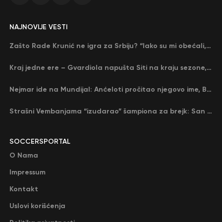
NAJNOVIJE VESTI
Zašto Rade Krunić ne igra za Srbiju? “Iako su mi obećali, niko me nije zvao…”
Kraj jedne ere – Gvardiola napušta Siti na kraju sezone, menja ga njegov nekadašnji rival
Nejmar ide na Mundijal: Anćeloti pročitao njegovo ime, Brazil u delirijumu (VIDEO)
Strašni Vembanjama “izudarao” šampiona za brejk: San Antonio poveo protiv Oklahome
SOCCERSPORTAL
O Nama
Impressum
Kontakt
Uslovi korišćenja