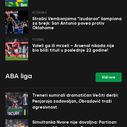
KOŠARKA
Strašni Vembanjama “izudarao” šampiona
za brejk: San Antonio poveo protiv
Oklahome
FUDBAL
Voleli ga ili mrzeli – Arsenal nikada nije
bio bliži tituli u poslednje 22 godine!
ABA liga
Vidi sve
Treneri sumirali dramatičan Večiti derbi:
Penjaroja zadovoljan, Obradović traži
agresivnost
Simultanka Nvore nije dovoljna: Partizan