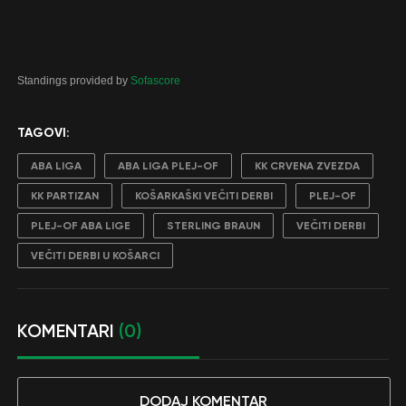
Standings provided by
Sofascore
TAGOVI:
ABA LIGA
ABA LIGA PLEJ-OF
KK CRVENA ZVEZDA
KK PARTIZAN
KOŠARKAŠKI VEČITI DERBI
PLEJ-OF
PLEJ-OF ABA LIGE
STERLING BRAUN
VEČITI DERBI
VEČITI DERBI U KOŠARCI
KOMENTARI
(0)
DODAJ KOMENTAR