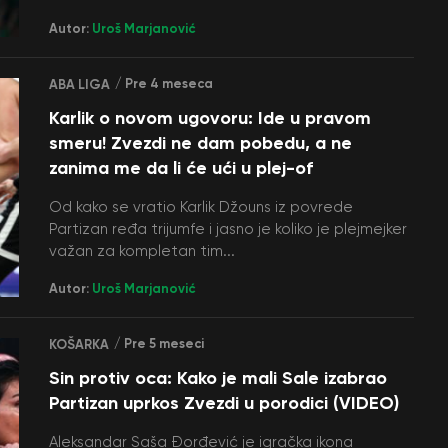
Autor:
Uroš Marjanović
/ Pre 4 meseca
ABA LIGA
Karlik o novom ugovoru: Ide u pravom
smeru! Zvezdi ne dam pobedu, a ne
zanima me da li će ući u plej-of
Od kako se vratio Karlik Džouns iz povrede
Partizan ređa trijumfe i jasno je koliko je plejmejker
važan za kompletan tim...
Autor:
Uroš Marjanović
/ Pre 5 meseci
KOŠARKA
Sin protiv oca: Kako je mali Sale izabrao
Partizan uprkos Zvezdi u porodici (VIDEO)
Aleksandar Saša Đorđević je igračka ikona