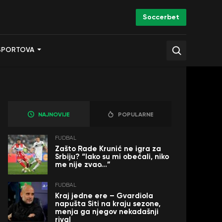
Soccerbet
SPORTOVA
NAJNOVIJE
POPULARNE
FUDBAL
Zašto Rade Krunić ne igra za
Srbiju? “Iako su mi obećali, niko
me nije zvao…”
FUDBAL
Kraj jedne ere – Gvardiola
napušta Siti na kraju sezone,
menja ga njegov nekadašnji
rival