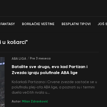
FANTASY
BORILAČKE VEŠTINE
BESPLATNI TIPOVI
JOŠ 
 u košarci"
/ Pre 3 meseca
ABA LIGA
Batalite sve drugo, evo kad Partizan i
Zvezda igraju polufinale ABA lige
Košarkaši Partizana i Crvene zvezde sastaće se u
polufinalu plej-ofa ABA lige, a poznati su i termini
duela večitih rivala u...
Autor:
Milan Zdravković