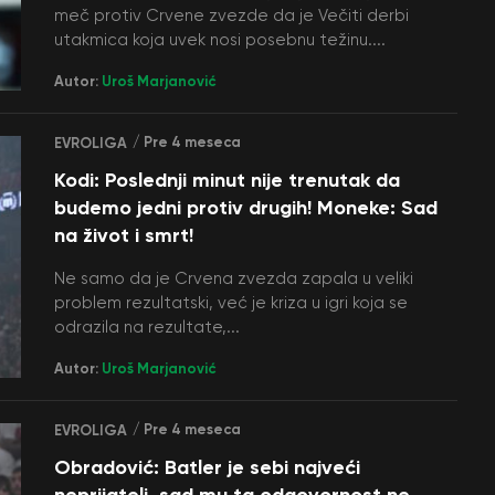
meč protiv Crvene zvezde da je Večiti derbi
utakmica koja uvek nosi posebnu težinu....
Autor:
Uroš Marjanović
/ Pre 4 meseca
EVROLIGA
Kodi: Poslednji minut nije trenutak da
budemo jedni protiv drugih! Moneke: Sad
na život i smrt!
Ne samo da je Crvena zvezda zapala u veliki
problem rezultatski, već je kriza u igri koja se
odrazila na rezultate,...
Autor:
Uroš Marjanović
/ Pre 4 meseca
EVROLIGA
Obradović: Batler je sebi najveći
neprijatelj, sad mu ta odgovornost ne