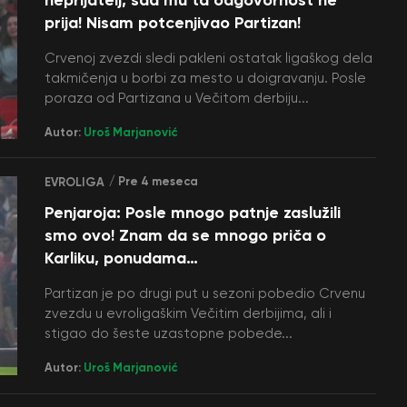
prija! Nisam potcenjivao Partizan!
Crvenoj zvezdi sledi pakleni ostatak ligaškog dela
takmičenja u borbi za mesto u doigravanju. Posle
poraza od Partizana u Večitom derbiju...
Autor:
Uroš Marjanović
/ Pre 4 meseca
EVROLIGA
Penjaroja: Posle mnogo patnje zaslužili
smo ovo! Znam da se mnogo priča o
Karliku, ponudama…
Partizan je po drugi put u sezoni pobedio Crvenu
zvezdu u evroligaškim Večitim derbijima, ali i
stigao do šeste uzastopne pobede...
Autor:
Uroš Marjanović