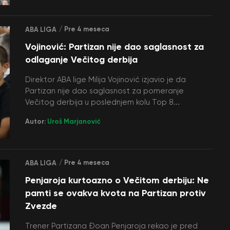
/ Pre 4 meseca
ABA LIGA
Vojinović: Partizan nije dao saglasnost za
odlaganje Večitog derbija
Direktor ABA lige Milija Vojinović izjavio je da
Partizan nije dao saglasnost za pomeranje
Večitog derbija u poslednjem kolu Top 8...
Autor:
Uroš Marjanović
/ Pre 4 meseca
ABA LIGA
Penjaroja kurtoazno o Večitom derbiju: Ne
pamti se ovakva kvota na Partizan protiv
Zvezde
Trener Partizana Đoan Penjaroja rekao je pred