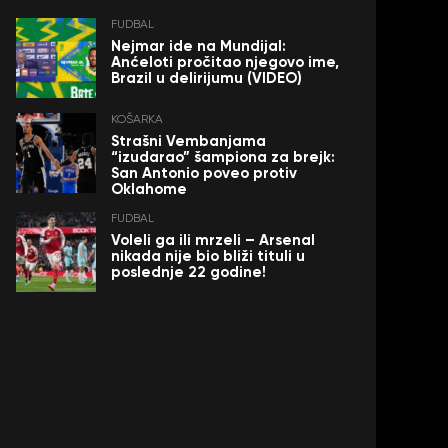
FUDBAL
Nejmar ide na Mundijal:
Anćeloti pročitao njegovo ime,
Brazil u delirijumu (VIDEO)
KOŠARKA
Strašni Vembanjama
“izudarao” šampiona za brejk:
San Antonio poveo protiv
Oklahome
FUDBAL
Voleli ga ili mrzeli – Arsenal
nikada nije bio bliži tituli u
poslednje 22 godine!