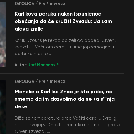
/ Pre 4 meseca
EVROLIGA
Karlikova poruka nakon ispunjenog
obećanja da će srušiti Zvezdu: Ja sam
glava zmije
Karlik Džouns je rekao da želi da pobedi Crvenu
zvezdu u Večitom derbiju i time joj odmogne u
borbi za mesto...
Autor:
Uroš Marjanović
/ Pre 4 meseca
EVROLIGA
Moneke o Karliku: Znao je šta priča, ne
smemo da im dozvolimo da se ta s**nja
dese
Diže se temperatura pred Večiti derbi u Evroligi,
koji po svojoj važnosti i trenutka u kome se igra za
Crvenu zvezdu,...