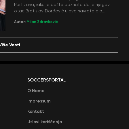
Partizana, iako je opšte poznato da je njegov
otac Bratislav Đorđević u dva navrata bio...
Autor:
Milan Zdravković
Više Vesti
SOCCERSPORTAL
O Nama
Impressum
Kontakt
Uslovi korišćenja