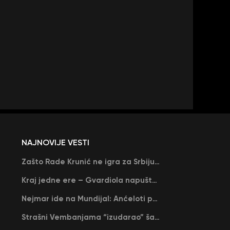
NAJNOVIJE VESTI
Zašto Rade Krunić ne igra za Srbiju? “Iako su mi obećali, niko me nije zvao…”
Kraj jedne ere – Gvardiola napušta Siti na kraju sezone, menja ga njegov nekadašnji rival
Nejmar ide na Mundijal: Anćeloti pročitao njegovo ime, Brazil u delirijumu (VIDEO)
Strašni Vembanjama “izudarao” šampiona za brejk: San Antonio poveo protiv Oklahome