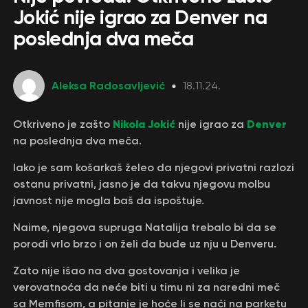
Jokić nije igrao za Denver na
poslednja dva meča
Aleksa Radosavljević
18.11.24.
Nikola Jokić
Denver
Otkriveno je zašto
nije igrao za
na poslednja dva meča.
Iako je sam košarkaš želeo da njegovi privatni razlozi
ostanu privatni, jasno je da takvu njegovu molbu
javnost nije mogla baš da ispoštuje.
Naime, njegova supruga Natalija trebalo bi da se
porodi vrlo brzo i on želi da bude uz nju u Denveru.
Zato nije išao na dva gostovanja i velika je
verovatnoća da neće biti u timu ni za naredni meč
sa Memfisom, a pitanje je hoće li se naći na parketu