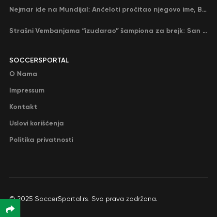
Nejmar ide na Mundijal: Anćeloti pročitao njegovo ime, Brazil u delirijumu (VIDEO)
Strašni Vembanjama “izudarao” šampiona za brejk: San Antonio poveo protiv Oklahome
SOCCERSPORTAL
O Nama
Impressum
Kontakt
Uslovi korišćenja
Politika privatnosti
© 2025 SoccerSportal.rs. Sva prava zadržana.