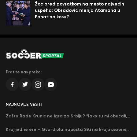
Žoc pred povratkom na mesto najvećih
uspeha: Obradović menja Atamana u
Panatinaikosu?
Pratite nas preko:
NAJNOVIJE VESTI
Zašto Rade Krunić ne igra za Srbiju? “Iako su mi obećali, niko me nije zvao…”
Kraj jedne ere – Gvardiola napušta Siti na kraju sezone, menja ga njegov nekadašnji rival