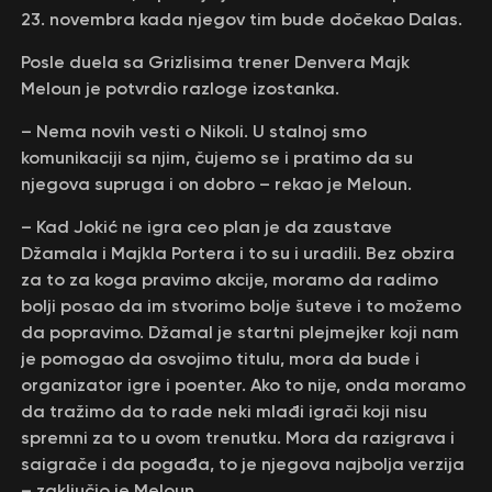
23. novembra kada njegov tim bude dočekao Dalas.
Posle duela sa Grizlisima trener Denvera Majk
Meloun je potvrdio razloge izostanka.
– Nema novih vesti o Nikoli. U stalnoj smo
komunikaciji sa njim, čujemo se i pratimo da su
njegova supruga i on dobro – rekao je Meloun.
– Kad Jokić ne igra ceo plan je da zaustave
Džamala i Majkla Portera i to su i uradili. Bez obzira
za to za koga pravimo akcije, moramo da radimo
bolji posao da im stvorimo bolje šuteve i to možemo
da popravimo. Džamal je startni plejmejker koji nam
je pomogao da osvojimo titulu, mora da bude i
organizator igre i poenter. Ako to nije, onda moramo
da tražimo da to rade neki mlađi igrači koji nisu
spremni za to u ovom trenutku. Mora da razigrava i
saigrače i da pogađa, to je njegova najbolja verzija
– zaključio je Meloun.