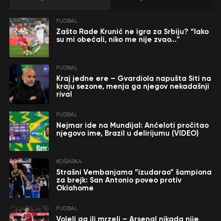
FUDBAL
Zašto Rade Krunić ne igra za Srbiju? “Iako
su mi obećali, niko me nije zvao…”
FUDBAL
Kraj jedne ere – Gvardiola napušta Siti na
kraju sezone, menja ga njegov nekadašnji
rival
FUDBAL
Nejmar ide na Mundijal: Anćeloti pročitao
njegovo ime, Brazil u delirijumu (VIDEO)
KOŠARKA
Strašni Vembanjama “izudarao” šampiona
za brejk: San Antonio poveo protiv
Oklahome
FUDBAL
Voleli ga ili mrzeli – Arsenal nikada nije