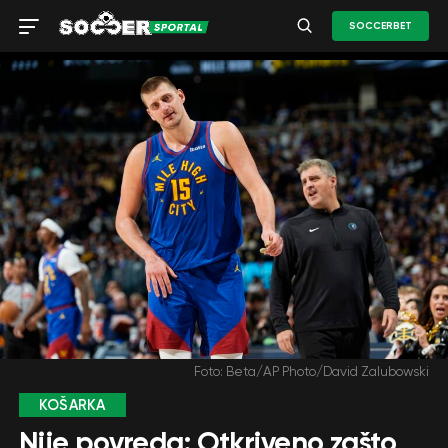
SOCCERBET
Foto: Beta/AP Photo/David Zalubowski
KOŠARKA
Nije povreda: Otkriveno zašto