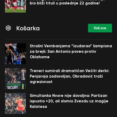
bio bliži tituli u poslednje 22 godine!
Košarka
Vidi sve
Strašni Vembanjama “izudarao” šampiona
za brejk: San Antonio poveo protiv
Oklahome
Treneri sumirali dramatičan Večiti derbi:
Penjaroja zadovoljan, Obradović traži
agresivnost
Simultanka Nvore nije dovoljna: Partizan
ispustio +20, ali slomio Zvezdu uz magije
Kalatesa