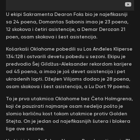
U ekipi Sakramenta Dearon Foks bio je najefikasniji
sa 24 poena, Domantas Sabonis imao je 23 poena,
12 skokova i četiri asistencije, a Demar Derozan 21
poen, osam skokova i šest asistencija.
Košarkaši Oklahome pobedili su Los Anđeles Kliperse
134:128 i ostvarili devetu pobedu u sezoni. Ekipu je
predvodio Šej Gildžus-Aleksander rekordom karijere
od 45 poena, a imao je još devet asistencija i pet
ukradenih lopti. Džejlen Vilijams dodao je 28 poena,
osam skokova i šest asistencija, a Lu Dort 19 poena.
To je prva utakmica Oklahome bez Četa Holmgrena,
koji će pauzirati najmanje osam nedelja pošto je
slomio karličnu kost tokom utakmice protiv Golden
Stejta. On je jedan od najefikasnijih šutera i blokera
lige ove sezone.