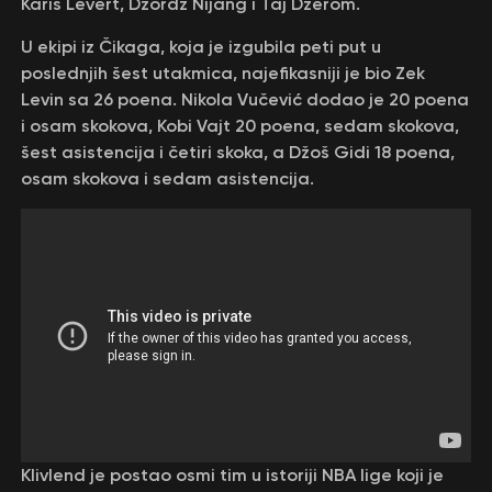
Karis Levert, Džordž Nijang i Taj Džerom.
U ekipi iz Čikaga, koja je izgubila peti put u
poslednjih šest utakmica, najefikasniji je bio Zek
Levin sa 26 poena. Nikola Vučević dodao je 20 poena
i osam skokova, Kobi Vajt 20 poena, sedam skokova,
šest asistencija i četiri skoka, a Džoš Gidi 18 poena,
osam skokova i sedam asistencija.
Klivlend je postao osmi tim u istoriji NBA lige koji je