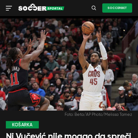
SOCCERBET
Foto: Beta/AP Photo/Melissa Tamez
KOŠARKA
Ni Vučević nije mogao da spreči