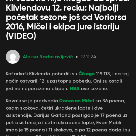
Klivlendovu 12. recku: Najbolji
početak sezone još od Voriorsa
2016, Mičel i ekipa jure istoriju
(VIDEO)
Aleksa Radosavljević
12.11.24.
Čikago
Košarkaši Klivlenda pobedili su
119:113, i na taj
način ostvarili 12. uzastopnu pobedu. Oni su ostali
NBA
jedina neporažena ekipa u
ove sezone.
Donovan Mičel
Kavalirse je predvodio
sa 36 poena,
osam skokova, četiri ukradene lopte i dve
asistencije. Darijus Garland postigao je 17 poena uz
pet asistencija i četiri ukradene lopte, Evan Mobli
imao je 15 poena i 11 skokova, a po 12 poena dodali su