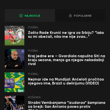
NAJNOVIJE
POPULARNE
FUDBAL
Zašto Rade Krunić ne igra za Srbiju? “Iako
su mi obećali, niko me nije zvao…”
FUDBAL
Kraj jedne ere – Gvardiola napušta Siti na
kraju sezone, menja ga njegov nekadašnji
rival
FUDBAL
Nejmar ide na Mundijal: Anćeloti pročitao
njegovo ime, Brazil u delirijumu (VIDEO)
KOŠARKA
Strašni Vembanjama “izudarao” šampiona
za brejk: San Antonio poveo protiv