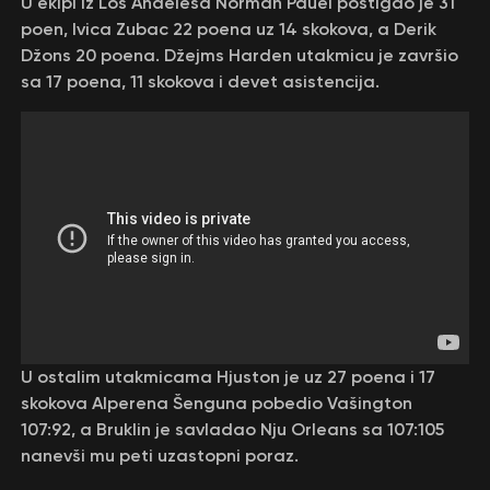
U ekipi iz Los Anđelesa Norman Pauel postigao je 31
poen, Ivica Zubac 22 poena uz 14 skokova, a Derik
Džons 20 poena. Džejms Harden utakmicu je završio
sa 17 poena, 11 skokova i devet asistencija.
U ostalim utakmicama Hjuston je uz 27 poena i 17
skokova Alperena Šenguna pobedio Vašington
107:92, a Bruklin je savladao Nju Orleans sa 107:105
nanevši mu peti uzastopni poraz.