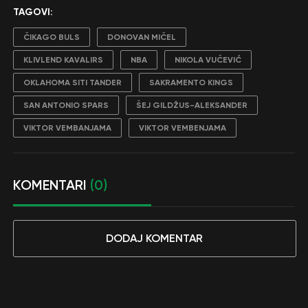
TAGOVI:
ČIKAGO BULS
DONOVAN MIČEL
KLIVLEND KAVALIRS
NBA
NIKOLA VUČEVIĆ
OKLAHOMA SITI TANDER
SAKRAMENTO KINGS
SAN ANTONIO SPARS
ŠEJ GILDŽUS-ALEKSANDER
VIKTOR VEMBANJAMA
VIKTOR VEMBENJAMA
KOMENTARI
(0)
DODAJ KOMENTAR