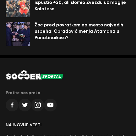
ispustio +20, ali slomio Zvezdu uz magije
Kalatesa
Žoc pred povratkom na mesto najvećih
uspeha: Obradović menja Atamana u
Panatinaikosu?
Pratite nas preko:
NAJNOVIJE VESTI