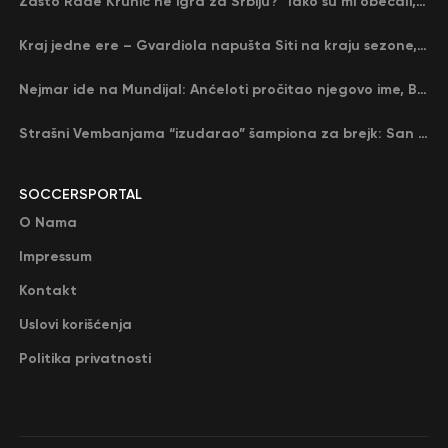
Zašto Rade Krunić ne igra za Srbiju? “Iako su mi obećali, niko me nije zvao…”
Kraj jedne ere – Gvardiola napušta Siti na kraju sezone, menja ga njegov nekadašnji rival
Nejmar ide na Mundijal: Anćeloti pročitao njegovo ime, Brazil u delirijumu (VIDEO)
Strašni Vembanjama “izudarao” šampiona za brejk: San Antonio poveo protiv Oklahome
SOCCERSPORTAL
O Nama
Impressum
Kontakt
Uslovi korišćenja
Politika privatnosti