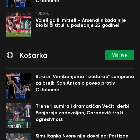
Oklahome
FUDBAL
Voleli ga ili mrzeli – Arsenal nikada nije
bio bliži tituli u poslednje 22 godine!
Košarka
Vidi sve
Strašni Vembanjama “izudarao” šampiona
za brejk: San Antonio poveo protiv
Oklahome
Treneri sumirali dramatičan Večiti derbi:
Penjaroja zadovoljan, Obradović traži
agresivnost
Simultanka Nvore nije dovoljna: Partizan