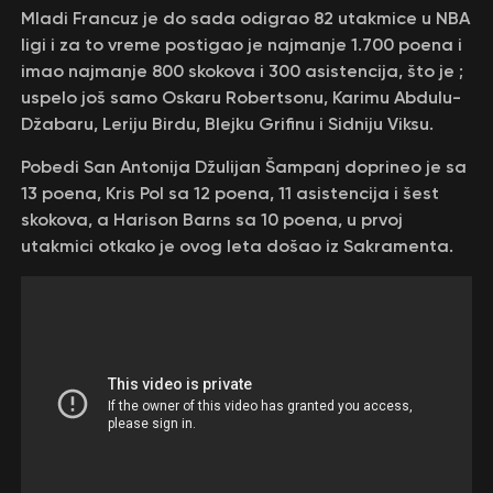
Mladi Francuz je do sada odigrao 82 utakmice u NBA
ligi i za to vreme postigao je najmanje 1.700 poena i
imao najmanje 800 skokova i 300 asistencija, što je ;
uspelo još samo Oskaru Robertsonu, Karimu Abdulu-
Džabaru, Leriju Birdu, Blejku Grifinu i Sidniju Viksu.
Pobedi San Antonija Džulijan Šampanj doprineo je sa
13 poena, Kris Pol sa 12 poena, 11 asistencija i šest
skokova, a Harison Barns sa 10 poena, u prvoj
utakmici otkako je ovog leta došao iz Sakramenta.