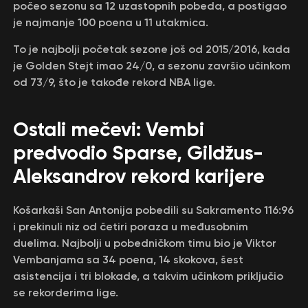
počeo sezonu sa 12 uzastopnih pobeda, a postigao
je najmanje 100 poena u 11 utakmica.
To je najbolji početak sezone još od 2015/2016, kada
je Golden Stejt imao 24/0, a sezonu završio učinkom
od 73/9, što je takođe rekord NBA lige.
Ostali mečevi: Vembi
predvodio Sparse, Gildžus-
Aleksandrov rekord karijere
Košarkaši San Antonija pobedili su Sakramento 116:96
i prekinuli niz od četiri poraza u međusobnim
duelima. Najbolji u pobedničkom timu bio je Viktor
Vembanjama sa 34 poena, 14 skokova, šest
asistencija i tri blokade, a takvim učinkom priključio
se rekorderima lige.