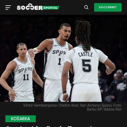
SOCCERBET
Viktor Vembanjama i Stefon Kasl, San Antonio Sparsi; Foto:
Beta/AP/Abbie Parr
KOŠARKA