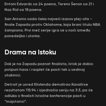
Entoni Edvards sa 24 poena, Terens Šenon sa 21 i
Naz Rid sa 18 poena.
San Antonio sada čeka najveći izazov plej-ofa –
finale Zapada protiv Oklahome, koja brani titulu NBA
šampiona. Prvi meč serije igra se u noći između
ponedeljka i utorka.
Drama na Istoku
Dok je na Zapadu poznat finalista, Istok je dobio
potpuni haos i rasplet će pasti tek u sedmoj
utakmici.
Detroit je usred Klivlenda demolirao Kavalirse
rezultatom 115:94 i izjednačio seriju na 3:3, pa će
odluka o finalisti Istočne konferencije pasti u
“majstorici”.