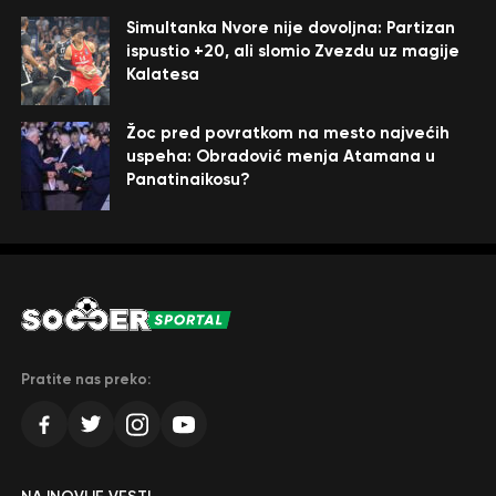
Simultanka Nvore nije dovoljna: Partizan
ispustio +20, ali slomio Zvezdu uz magije
Kalatesa
Žoc pred povratkom na mesto najvećih
uspeha: Obradović menja Atamana u
Panatinaikosu?
Pratite nas preko: