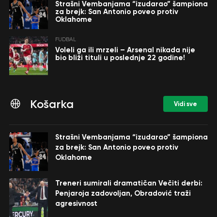
Strašni Vembanjama “izudarao” šampiona
za brejk: San Antonio poveo protiv
Oklahome
FUDBAL
Voleli ga ili mrzeli – Arsenal nikada nije
bio bliži tituli u poslednje 22 godine!
Košarka
Vidi sve
Strašni Vembanjama “izudarao” šampiona
za brejk: San Antonio poveo protiv
Oklahome
Treneri sumirali dramatičan Večiti derbi:
Penjaroja zadovoljan, Obradović traži
agresivnost