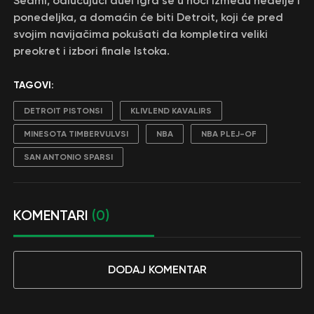
Sedmi, odlučujući duel igra se u noći između nedelje i
ponedeljka, a domaćin će biti Detroit, koji će pred
svojim navijačima pokušati da kompletira veliki
preokret i izbori finale Istoka.
TAGOVI:
DETROIT PISTONSI
KLIVLEND KAVALIRS
MINESOTA TIMBERVULVSI
NBA
NBA PLEJ-OF
SAN ANTONIO SPARSI
KOMENTARI
(0)
DODAJ KOMENTAR