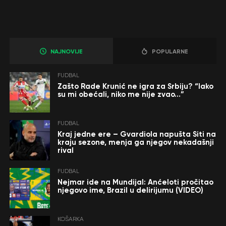
NAJNOVIJE
POPULARNE
FUDBAL
Zašto Rade Krunić ne igra za Srbiju? “Iako
su mi obećali, niko me nije zvao…”
FUDBAL
Kraj jedne ere – Gvardiola napušta Siti na
kraju sezone, menja ga njegov nekadašnji
rival
FUDBAL
Nejmar ide na Mundijal: Anćeloti pročitao
njegovo ime, Brazil u delirijumu (VIDEO)
KOŠARKA