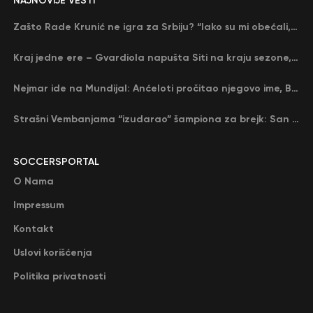
NAJNOVIJE VESTI
Zašto Rade Krunić ne igra za Srbiju? “Iako su mi obećali, niko me nije zvao…”
Kraj jedne ere – Gvardiola napušta Siti na kraju sezone, menja ga njegov nekadašnji rival
Nejmar ide na Mundijal: Anćeloti pročitao njegovo ime, Brazil u delirijumu (VIDEO)
Strašni Vembanjama “izudarao” šampiona za brejk: San Antonio poveo protiv Oklahome
SOCCERSPORTAL
O Nama
Impressum
Kontakt
Uslovi korišćenja
Politika privatnosti