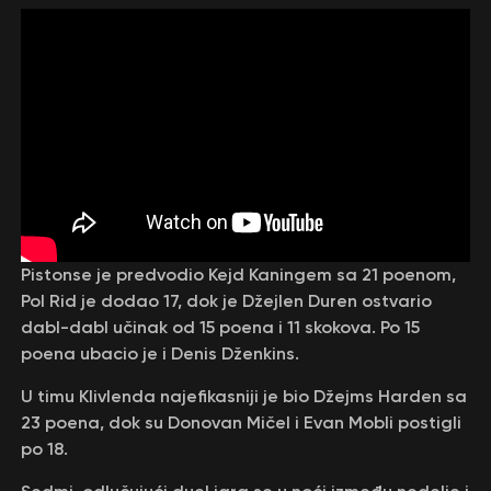
Pistonse je predvodio Kejd Kaningem sa 21 poenom,
Pol Rid je dodao 17, dok je Džejlen Duren ostvario
dabl-dabl učinak od 15 poena i 11 skokova. Po 15
poena ubacio je i Denis Dženkins.
U timu Klivlenda najefikasniji je bio Džejms Harden sa
23 poena, dok su Donovan Mičel i Evan Mobli postigli
po 18.