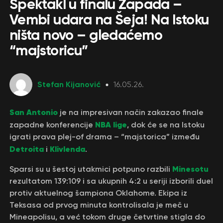
Spektakl u finalu Zapada –
Vembi udara na Šeja! Na Istoku
ništa novo – gledaćemo
“majstoricu”
Stefan Kijanović
16.05.26.
San Antonio
je na impresivan način zakazao finale
NBA lige
zapadne konferencije
, dok će se na Istoku
igrati prava plej-of drama – “majstorica” između
Detroita
Klivlenda
i
.
Minesotu
Sparsi su u šestoj utakmici potpuno razbili
rezultatom 139:109 i sa ukupnih 4:2 u seriji izborili duel
protiv aktuelnog šampiona Oklahome. Ekipa iz
Teksasa od prvog minuta kontrolisala je meč u
Mineapolisu, a već tokom druge četvrtine stigla do