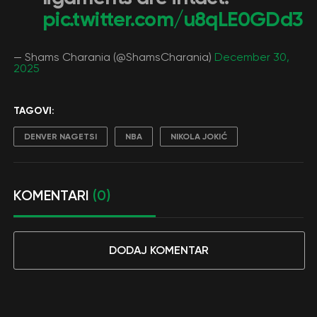
pic.twitter.com/u8qLE0GDd3
— Shams Charania (@ShamsCharania)
December 30,
2025
TAGOVI:
DENVER NAGETSI
NBA
NIKOLA JOKIĆ
KOMENTARI
(0)
DODAJ KOMENTAR