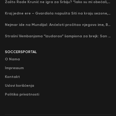
Zašto Rade Krunić ne igra za Srbiju? “Iako su mi obećali, niko me nije zvao…”
Kraj jedne ere – Gvardiola napušta Siti na kraju sezone, menja ga njegov nekadašnji rival
Nejmar ide na Mundijal: Anćeloti pročitao njegovo ime, Brazil u delirijumu (VIDEO)
Strašni Vembanjama “izudarao” šampiona za brejk: San Antonio poveo protiv Oklahome
SOCCERSPORTAL
O Nama
Impressum
Kontakt
Uslovi korišćenja
Politika privatnosti