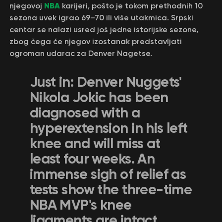
NBA
njegovoj
karijeri, pošto je tokom prethodnih 10
sezona uvek igrao 69–70 ili više utakmica. Srpski
centar se nalazi usred još jedne istorijske sezone,
zbog čega će njegov izostanak predstavljati
ogroman udarac za Denver Nagetse.
Just in: Denver Nuggets'
Nikola Jokic has been
diagnosed with a
hyperextension in his left
knee and will miss at
least four weeks. An
immense sigh of relief as
tests show the three-time
NBA MVP's knee
ligaments are intact.