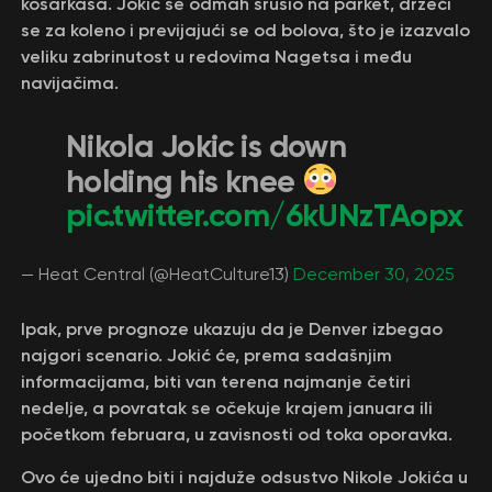
košarkaša. Jokić se odmah srušio na parket, držeći
se za koleno i previjajući se od bolova, što je izazvalo
veliku zabrinutost u redovima Nagetsa i među
navijačima.
Nikola Jokic is down
holding his knee
pic.twitter.com/6kUNzTAopx
— Heat Central (@HeatCulture13)
December 30, 2025
Ipak, prve prognoze ukazuju da je Denver izbegao
najgori scenario. Jokić će, prema sadašnjim
informacijama, biti van terena najmanje četiri
nedelje, a povratak se očekuje krajem januara ili
početkom februara, u zavisnosti od toka oporavka.
Ovo će ujedno biti i najduže odsustvo Nikole Jokića u