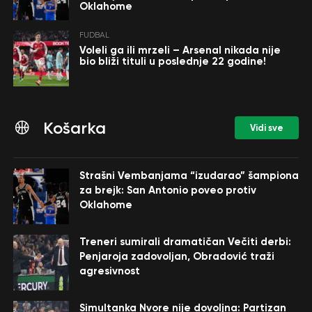
Oklahome
FUDBAL
Voleli ga ili mrzeli – Arsenal nikada nije
bio bliži tituli u poslednje 22 godine!
Košarka
Vidi sve
Strašni Vembanjama “izudarao” šampiona
za brejk: San Antonio poveo protiv
Oklahome
Treneri sumirali dramatičan Večiti derbi:
Penjaroja zadovoljan, Obradović traži
agresivnost
Simultanka Nvore nije dovoljna: Partizan