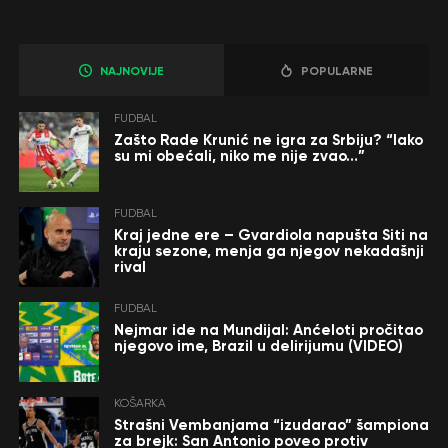
NAJNOVIJE
POPULARNE
FUDBAL
Zašto Rade Krunić ne igra za Srbiju? “Iako
su mi obećali, niko me nije zvao…”
FUDBAL
Kraj jedne ere – Gvardiola napušta Siti na
kraju sezone, menja ga njegov nekadašnji
rival
FUDBAL
Nejmar ide na Mundijal: Anćeloti pročitao
njegovo ime, Brazil u delirijumu (VIDEO)
KOŠARKA
Strašni Vembanjama “izudarao” šampiona
za brejk: San Antonio poveo protiv