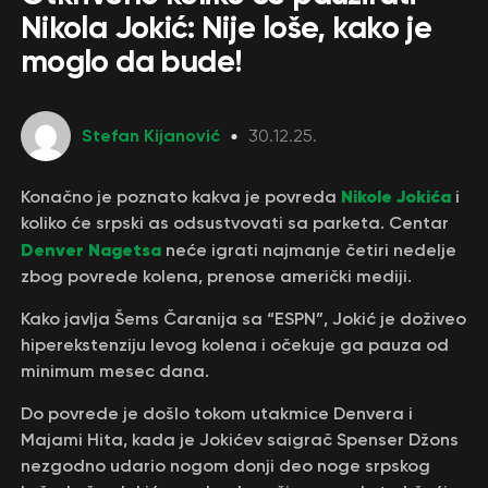
Nikola Jokić: Nije loše, kako je
moglo da bude!
Stefan Kijanović
30.12.25.
Nikole Jokića
Konačno je poznato kakva je povreda
i
koliko će srpski as odsustvovati sa parketa. Centar
Denver Nagetsa
neće igrati najmanje četiri nedelje
zbog povrede kolena, prenose američki mediji.
Kako javlja Šems Čaranija sa “ESPN”, Jokić je doživeo
hiperekstenziju levog kolena i očekuje ga pauza od
minimum mesec dana.
Do povrede je došlo tokom utakmice Denvera i
Majami Hita, kada je Jokićev saigrač Spenser Džons
nezgodno udario nogom donji deo noge srpskog