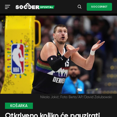
SOCCERBET
Nikola Jokić; Foto: Beta/AP/David Zalubowski
KOŠARKA
Otkriveno koliko će pauzirati