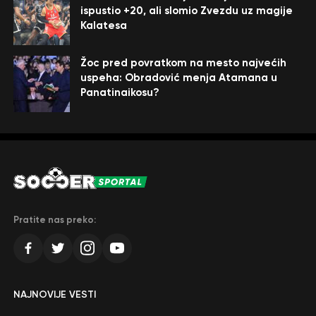
ispustio +20, ali slomio Zvezdu uz magije
Kalatesa
Žoc pred povratkom na mesto najvećih
uspeha: Obradović menja Atamana u
Panatinaikosu?
Pratite nas preko:
NAJNOVIJE VESTI