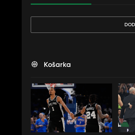
DOD
Košarka