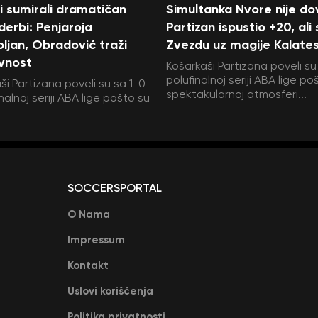
i sumirali dramatičan
Simultanka Nvore nije dov
 derbi: Penjaroja
Partizan ispustio +20, ali
ljan, Obradović traži
Zvezdu uz magije Kalate
vnost
Košarkaši Partizana poveli su
polufinalnoj seriji ABA lige po
ši Partizana poveli su sa 1-0
spektakularnoj atmosferi...
nalnoj seriji ABA lige pošto su
SOCCERSPORTAL
O Nama
Impressum
Kontakt
Uslovi korišćenja
Politika privatnosti