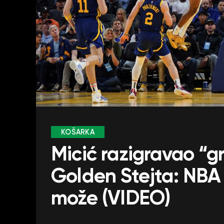
KOŠARKA
Micić razigravao “
Golden Stejta: NBA 
može (VIDEO)