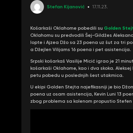
Stefan Kijanović
17.11.23.
Golden Stej
Košarkaši Oklahome pobedili su
Oklahomu su predvodili Šej-Gildžes Aleksand
lopte i Ajzea Džo sa 23 poena uz šut za tri p
a Džejlen Vilijams 16 poena i pet asistencija.
Srpski košarkaš Vasilije Micić igrao je 21 mi
košarkaši Oklahome, kao i dva skoka. Aleksej 
petu pobedu u poslednjih šest utakmica.
U ekipi Golden Stejta najefikasniji je bio Dž
poena uz osam asistencija, Kevin Luni 13 poen
zbog problema sa kolenom propustio Stefen K