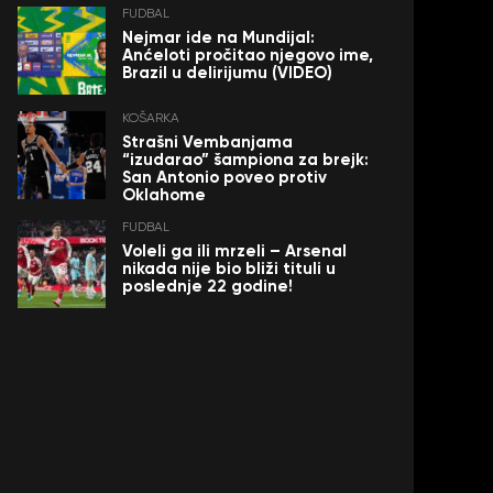
FUDBAL
Nejmar ide na Mundijal:
Anćeloti pročitao njegovo ime,
Brazil u delirijumu (VIDEO)
KOŠARKA
Strašni Vembanjama
“izudarao” šampiona za brejk:
San Antonio poveo protiv
Oklahome
FUDBAL
Voleli ga ili mrzeli – Arsenal
nikada nije bio bliži tituli u
poslednje 22 godine!