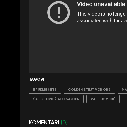
TAGOVI:
BRUKLIN NETS
GOLDEN STEJT VORIORS
MA
ŠAJ GILDRIDŽ ALEKSANDER
VASILIJE MICIĆ
KOMENTARI
(0)