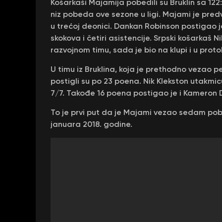
Košarkaši Majamija pobedili su Bruklin sa 122
niz pobeda ove sezone u ligi. Majami je predv
u trećoj deonici. Dankan Robinson postigao
skokova i četiri asistencije. Srpski košarkaš N
razvojnom timu, sada je bio na klupi i u protok
U timu iz Bruklina, koja je prethodno vezao pe
postigli su po 23 poena. Nik Klekston utakmicu
7/7. Takođe 16 poena postigao je i Kameron 
To je prvi put da je Majami vezao sedam pob
januara 2018. godine.