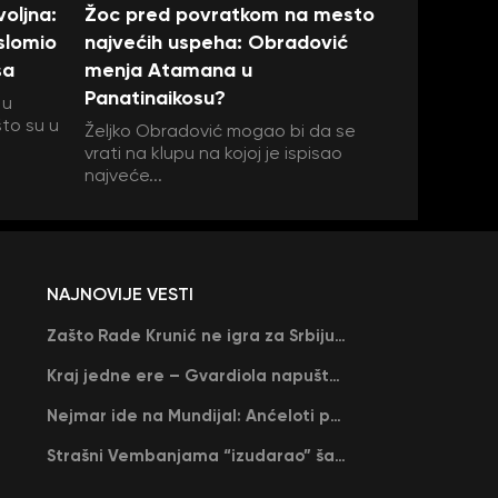
oljna:
Žoc pred povratkom na mesto
 slomio
najvećih uspeha: Obradović
sa
menja Atamana u
Panatinaikosu?
 u
što su u
Željko Obradović mogao bi da se
vrati na klupu na kojoj je ispisao
najveće...
NAJNOVIJE VESTI
Zašto Rade Krunić ne igra za Srbiju? “Iako su mi obećali, niko me nije zvao…”
Kraj jedne ere – Gvardiola napušta Siti na kraju sezone, menja ga njegov nekadašnji rival
Nejmar ide na Mundijal: Anćeloti pročitao njegovo ime, Brazil u delirijumu (VIDEO)
Strašni Vembanjama “izudarao” šampiona za brejk: San Antonio poveo protiv Oklahome