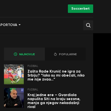
Soccerbet
SPORTOVA
NAJNOVIJE
POPULARNE
FUDBAL
Zašto Rade Krunić ne igra za
Srbiju? “Iako su mi obećali, niko
me nije zvao…”
FUDBAL
Kraj jedne ere – Gvardiola
napušta Siti na kraju sezone,
menja ga njegov nekadašnji
rival