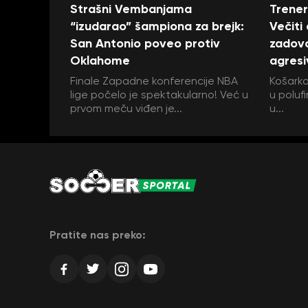
Strašni Vembanjama
Trener
“izudarao” šampiona za brejk:
Večiti
San Antonio poveo protiv
zadovo
Oklahome
agresi
Finale Zapadne konferencije NBA
Košarka
lige počelo je spektakularno! Već u
u polufi
prvom meču viđen je...
u...
Pratite nas preko: