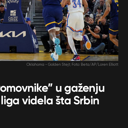
Oklahoma - Golden Stejt; Foto: Beta/AP/Loren Elliott
gromovnike” u gaženju
liga videla šta Srbin