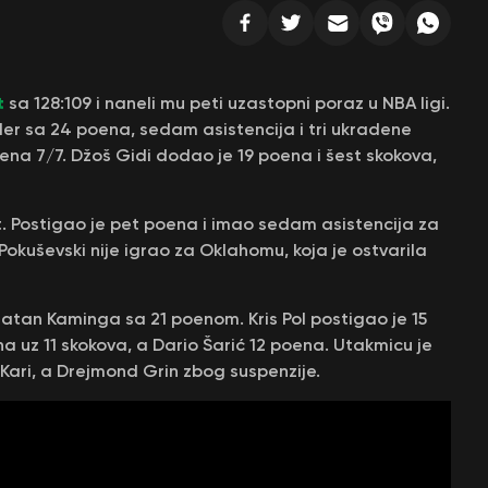
t
sa 128:109 i naneli mu peti uzastopni poraz u NBA ligi.
er sa 24 poena, sedam asistencija i tri ukradene
oena 7/7. Džoš Gidi dodao je 19 poena i šest skokova,
nut. Postigao je pet poena i imao sedam asistencija za
Pokuševski nije igrao za Oklahomu, koja je ostvarila
onatan Kaminga sa 21 poenom. Kris Pol postigao je 15
a uz 11 skokova, a Dario Šarić 12 poena. Utakmicu je
ari, a Drejmond Grin zbog suspenzije.