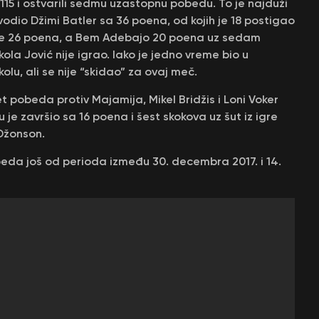
:115 i ostvarili sedmu uzastopnu pobedu. To je najduži
odio Džimi Batler sa 36 poena, od kojih je 18 postigao
 je 26 poena, a Bem Adebajo 20 poena uz sedam
ikola Jović nije igrao. Iako je jedno vreme bio u
olu, ali se nije “skidao” za ovaj meč.
t pobeda protiv Majamija, Mikel Bridžis i Loni Voker
 je završio sa 16 poena i šest skokova uz šut iz igre
Džonson.
eda još od perioda između 30. decembra 2017. i 14.