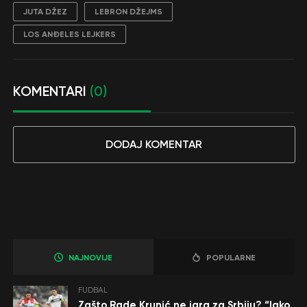
JUTA DŽEZ
LEBRON DŽEJMS
LOS ANĐELES LEJKERS
KOMENTARI
(0)
DODAJ KOMENTAR
NAJNOVIJE
POPULARNE
FUDBAL
Zašto Rade Krunić ne igra za Srbiju? “Iako