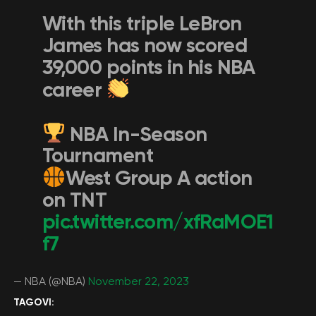
With this triple LeBron
James has now scored
39,000 points in his NBA
career
NBA In-Season
Tournament
West Group A action
on TNT
pic.twitter.com/xfRaMOE1
f7
— NBA (@NBA)
November 22, 2023
TAGOVI: