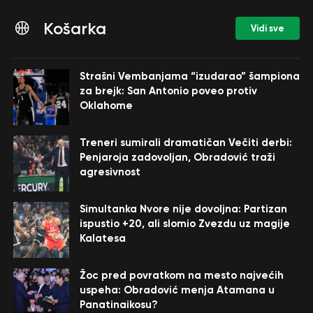
Košarka
Vidi sve
Strašni Vembanjama “izudarao” šampiona
za brejk: San Antonio poveo protiv
Oklahome
Treneri sumirali dramatičan Večiti derbi:
Penjaroja zadovoljan, Obradović traži
agresivnost
Simultanka Nvore nije dovoljna: Partizan
ispustio +20, ali slomio Zvezdu uz magije
Kalatesa
Žoc pred povratkom na mesto najvećih
uspeha: Obradović menja Atamana u
Panatinaikosu?