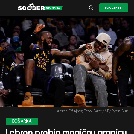
SOCCERBET
Lebron Džejms; Foto: Beta/AP/Ryan Sun
KOŠARKA
Lebron probio magičnu granicu