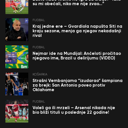
su mi obećali, niko me nije zvao…”
FUDBAL
Kraj jedne ere – Gvardiola napušta Siti na
kraju sezone, menja ga njegov nekadašnji
rival
FUDBAL
Nejmar ide na Mundijal: Anćeloti pročitao
njegovo ime, Brazil u delirijumu (VIDEO)
KOŠARKA
Strašni Vembanjama “izudarao” šampiona
za brejk: San Antonio poveo protiv
Oklahome
FUDBAL
Voleli ga ili mrzeli – Arsenal nikada nije
bio bliži tituli u poslednje 22 godine!