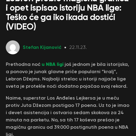
i opet ispisao istoriju NBA lige:
Teško će ga iko ikada dostići
(VIDEO)
Stefan Kijanović
22.11.23.
u NBA ligi
Prethodna noć
još jednom je bila istorijska,
a ponovo je junak glavne priče popularni “kralj”,
Lebron Džejms. Najbolji strelac u istoriji najjače lige
sveta je protekle noći dodatno pojačao svoj rekord.
Naime, superstar Los Anđeles Lejkersa je u meču
protiv Juta Džezom postigao 17 poena. Uz to je imao
i devet asistencija i ostvario sedam skokova za 24
minuta na parketu. No, sa tih 17 koševa prešao je
magičnu granicu od 39.000 postignutih poena u NBA
ligi.