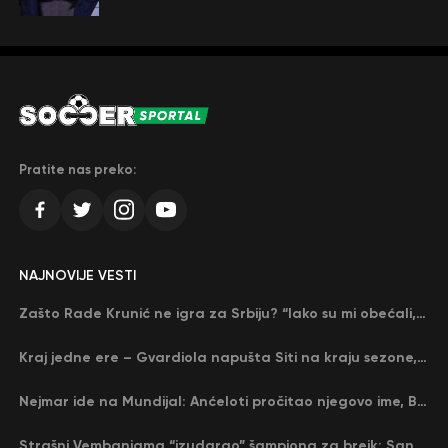
Pratite nas preko:
NAJNOVIJE VESTI
Zašto Rade Krunić ne igra za Srbiju? “Iako su mi obećali, niko me nije zvao…”
Kraj jedne ere – Gvardiola napušta Siti na kraju sezone, menja ga njegov nekadašnji rival
Nejmar ide na Mundijal: Anćeloti pročitao njegovo ime, Brazil u delirijumu (VIDEO)
Strašni Vembanjama “izudarao” šampiona za brejk: San Antonio poveo protiv Oklahome