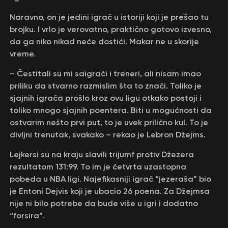
Naravno, on je jedini igrač u istoriji koji je prešao tu
brojku. I vrlo je verovatno, praktično gotovo izvesno,
da ga niko nikad neće dostići. Makar ne u skorije
vreme.
– Čestitali su mi saigrači i treneri, ali nisam imao
priliku da stvarno razmislim šta to znači. Toliko je
sjajnih igrača prošlo kroz ovu ligu otkako postoji i
toliko mnogo sjajnih poentera. Biti u mogućnosti da
ostvarim nešto prvi put, to je uvek prilično kul. To je
divljni trenutak, svakako – rekao je Lebron Džejms.
Lejkersi su na kraju slavili trijumf protiv Džezera
rezultatom 131:99. To im je četvrta uzastopna
pobeda u NBA ligi. Najefikasniji igrač “jezeraša” bio
je Entoni Dejvis koji je ubacio 26 poena. Za Džejmsa
nije ni bilo potrebe da bude više u igri i dodatno
“forsira”.