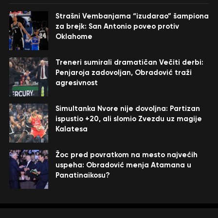
Strašni Vembanjama “izudarao” šampiona
za brejk: San Antonio poveo protiv
Oklahome
Treneri sumirali dramatičan Večiti derbi:
Penjaroja zadovoljan, Obradović traži
agresivnost
Simultanka Nvore nije dovoljna: Partizan
ispustio +20, ali slomio Zvezdu uz magije
Kalatesa
Žoc pred povratkom na mesto najvećih
uspeha: Obradović menja Atamana u
Panatinaikosu?