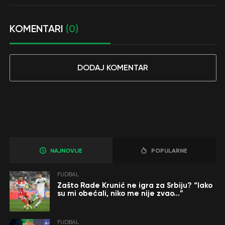
KOMENTARI
(0)
DODAJ KOMENTAR
NAJNOVIJE
POPULARNE
FUDBAL
Zašto Rade Krunić ne igra za Srbiju? “Iako
su mi obećali, niko me nije zvao…”
FUDBAL