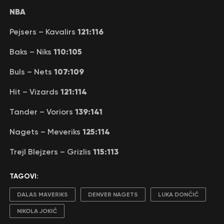
NBA
121:116
Pejsers – Kavalirs
110:105
Baks – Niks
107:109
Buls – Nets
121:114
Hit – Vizards
139:141
Tander – Voriors
125:114
Nagets – Meveriks
115:113
Trejl Blejzers – Grizlis
TAGOVI:
DALAS MAVERIKS
DENVER NAGETS
LUKA DONČIĆ
NIKOLA JOKIĆ