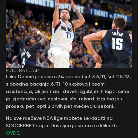
Foto: Beta/AP
Luka Dončić je upisao 34 poena (šut 3 6/11, šut 2 5/13,
slobodna bacanja 6/7), 10 skokova i osam
asistencija, ali je imao i devet izgubljenih lopti, čime
je izjednačio svoj neslavni lični rekord. Izgubio je u
proseku pet lopti u prvih pet mečeva u sezoni.
Na sve mečeve NBA lige možete se kladiti na
SOCCERBET sajtu. Dovoljno je samo da kliknete
OVDE
.