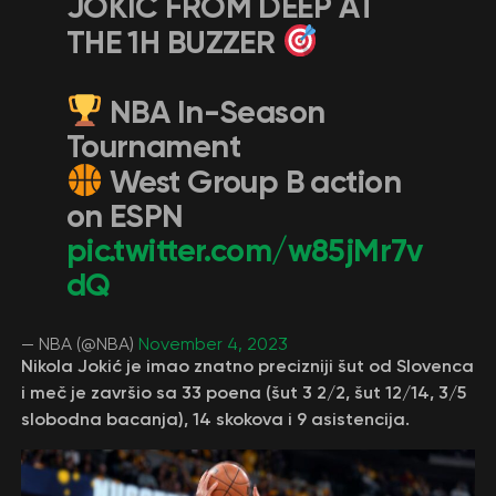
JOKIC FROM DEEP AT
THE 1H BUZZER
NBA In-Season
Tournament
West Group B action
on ESPN
pic.twitter.com/w85jMr7v
dQ
— NBA (@NBA)
November 4, 2023
Nikola Jokić je imao znatno precizniji šut od Slovenca
i meč je završio sa 33 poena (šut 3 2/2, šut 12/14, 3/5
slobodna bacanja), 14 skokova i 9 asistencija.