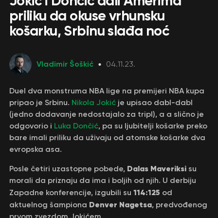
Jokić i Dončić dali Amerima
priliku da okuse vrhunsku
košarku, Srbinu slađa noć
Vladimir Šoškić
04.11.23.
Duel dva monstruma NBA lige na premijeri NBA kupa
pripao je Srbinu.
Nikola Jokić
je upisao dabl-dabl
(jedno dodavanje nedostajalo za tripl), a a slično je
odgovorio i
Luka Dončić
, pa su ljubitelji košarke preko
bare imali priliku da uživaju od atomske košarke dva
evropska asa.
Dalas Maveriksi
Posle četiri uzastopne pobede,
su
morali da priznaju da ima i boljih od njih. U derbiju
114:125
Zapadne konferencije, izgubili su
od
Denver Nagetsa
aktuelnog šampiona
, predvođenog
prvom zvezdom Jokićem.