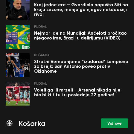
Kraj jedne ere – Gvardiola napušta Siti na
kraju sezone, menja ga njegov nekadašnji
rival
FUDBAL
Nejmar ide na Mundijal: Anćeloti pročitao
njegovo ime, Brazil u delirijumu (VIDEO)
KOŠARKA
Strašni Vembanjama “izudarao” šampiona
za brejk: San Antonio poveo protiv
Oklahome
FUDBAL
Voleli ga ili mrzeli – Arsenal nikada nije
bio bliži tituli u poslednje 22 godine!
Košarka
Vidi sve