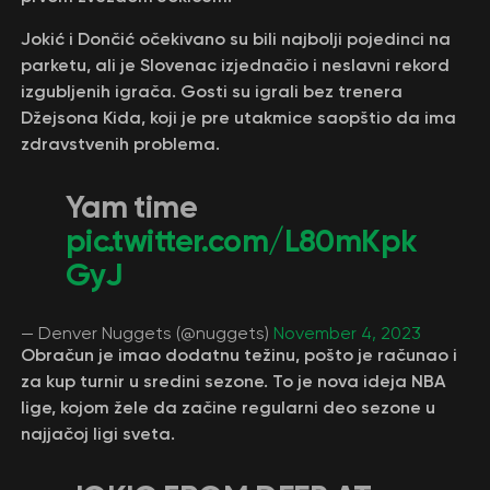
Jokić i Dončić očekivano su bili najbolji pojedinci na
parketu, ali je Slovenac izjednačio i neslavni rekord
izgubljenih igrača. Gosti su igrali bez trenera
Džejsona Kida, koji je pre utakmice saopštio da ima
zdravstvenih problema.
Yam time
pic.twitter.com/L80mKpk
GyJ
— Denver Nuggets (@nuggets)
November 4, 2023
Obračun je imao dodatnu težinu, pošto je računao i
za kup turnir u sredini sezone. To je nova ideja NBA
lige, kojom žele da začine regularni deo sezone u
najjačoj ligi sveta.