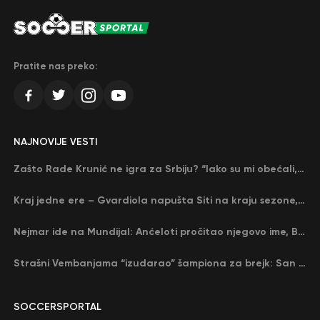
Pratite nas preko:
NAJNOVIJE VESTI
Zašto Rade Krunić ne igra za Srbiju? “Iako su mi obećali, niko me nije zvao…”
Kraj jedne ere – Gvardiola napušta Siti na kraju sezone, menja ga njegov nekadašnji rival
Nejmar ide na Mundijal: Anćeloti pročitao njegovo ime, Brazil u delirijumu (VIDEO)
Strašni Vembanjama “izudarao” šampiona za brejk: San Antonio poveo protiv Oklahome
SOCCERSPORTAL