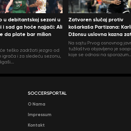
ao u debitantskoj sezoni u
Zatvoren slučaj protiv
i i sad ga hoće najjači: Ali
košarkaša Partizana: Karl
 da plate bar milion
Džonsu uslovna kazna za
Na sajtu Prvog osnovnog ja
tužilaštva objavljeno je sao
s će teško zadržati jezgro od
koje se odnosi na sporazum..
ih igrača i za sledeću sezonu,
igaši...
SOCCERSPORTAL
O Nama
Impressum
Kontakt