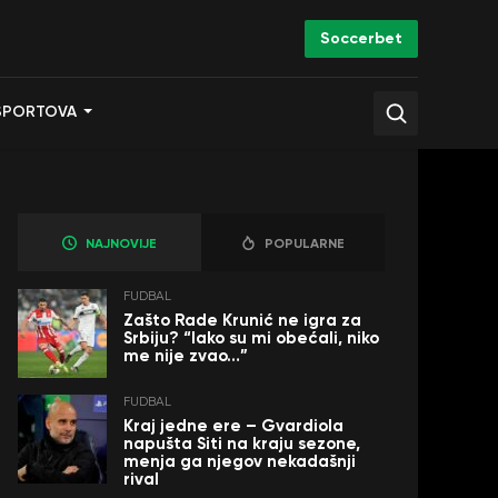
Soccerbet
SPORTOVA
NAJNOVIJE
POPULARNE
FUDBAL
Zašto Rade Krunić ne igra za
Srbiju? “Iako su mi obećali, niko
me nije zvao…”
FUDBAL
Kraj jedne ere – Gvardiola
napušta Siti na kraju sezone,
menja ga njegov nekadašnji
rival