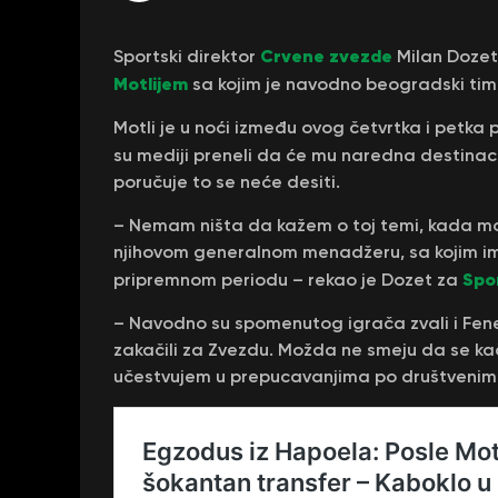
Crvene zvezde
Sportski direktor
Milan Dozet
Motlijem
sa kojim je navodno beogradski tim
Motli je u noći između ovog četvrtka i petka 
su mediji preneli da će mu naredna destinac
poručuje to se neće desiti.
– Nemam ništa da kažem o toj temi, kada moj
njihovom generalnom menadžeru, sa kojim im
Spo
pripremnom periodu – rekao je Dozet za
– Navodno su spomenutog igrača zvali i Fene
zakačili za Zvezdu. Možda ne smeju da se 
učestvujem u prepucavanjima po društvenim