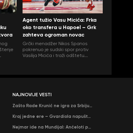
Agent tužio Vasu Micića: Frka
iku
oko transfera u Hapoel – Grk
tvora
zahteva ogroman novac
vnog
Grčki menadžer Nikos Spanos
pštenje
pokrenuo je sudski spor protiv
.
Vasilija Micića i traži odštetu...
NAJNOVIJE VESTI
Zašto Rade Krunić ne igra za Srbiju? “Iako su mi obećali, niko me nije zvao…”
Kraj jedne ere – Gvardiola napušta Siti na kraju sezone, menja ga njegov nekadašnji rival
Nejmar ide na Mundijal: Anćeloti pročitao njegovo ime, Brazil u delirijumu (VIDEO)