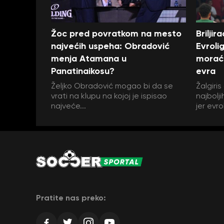
Žoc pred povratkom na mesto
Briljir
najvećih uspeha: Obradović
Evrolig
menja Atamana u
moraće
Panatinaikosu?
evra
Željko Obradović mogao bi da se
Žalgiri
vrati na klupu na kojoj je ispisao
najbolj
najveće...
jer evrol
Pratite nas preko: