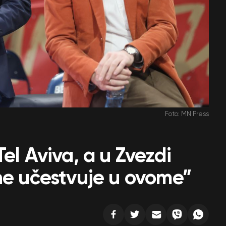
Foto: MN Press
el Aviva, a u Zvezdi
ne učestvuje u ovome”