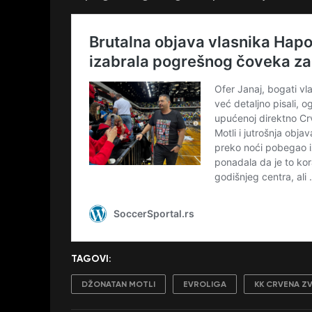
TAGOVI:
DŽONATAN MOTLI
EVROLIGA
KK CRVENA Z