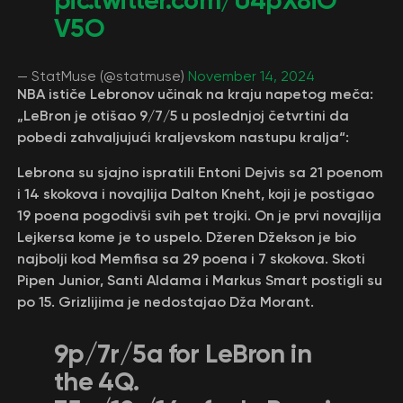
pic.twitter.com/U4pX8iO
V5O
— StatMuse (@statmuse)
November 14, 2024
NBA ističe Lebronov učinak na kraju napetog meča:
„LeBron je otišao 9/7/5 u poslednjoj četvrtini da
pobedi zahvaljujući kraljevskom nastupu kralja“:
Lebrona su sjajno ispratili Entoni Dejvis sa 21 poenom
i 14 skokova i novajlija Dalton Kneht, koji je postigao
19 poena pogodivši svih pet trojki. On je prvi novajlija
Lejkersa kome je to uspelo. Džeren Džekson je bio
najbolji kod Memfisa sa 29 poena i 7 skokova. Skoti
Pipen Junior, Santi Aldama i Markus Smart postigli su
po 15. Grizlijima je nedostajao Dža Morant.
9p/7r/5a for LeBron in
the 4Q.