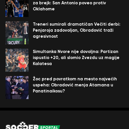
za brejk: San Antonio poveo protiv
Oklahome
Treneri sumirali dramatičan Večiti derbi:
Penjaroja zadovoljan, Obradović traži
agresivnost
Simultanka Nvore nije dovoljna: Partizan
ispustio +20, ali slomio Zvezdu uz magije
Kalatesa
Žoc pred povratkom na mesto najvećih
uspeha: Obradović menja Atamana u
Panatinaikosu?