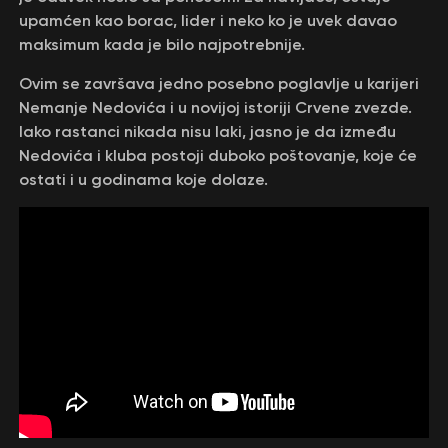
upamćen kao borac, lider i neko ko je uvek davao
maksimum kada je bilo najpotrebnije.
Ovim se završava jedno posebno poglavlje u karijeri
Nemanje Nedovića i u novijoj istoriji Crvene zvezde.
Iako rastanci nikada nisu laki, jasno je da između
Nedovića i kluba postoji duboko poštovanje, koje će
ostati i u godinama koje dolaze.