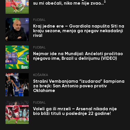
su mi obećali, niko me nije zvao…”
FUDBAL
Kraj jedne ere – Gvardiola napušta Siti na
kraju sezone, menja ga njegov nekadašnji
rival
FUDBAL
Nejmar ide na Mundijal: Anćeloti pročitao
njegovo ime, Brazil u delirijumu (VIDEO)
KOŠARKA
Strašni Vembanjama “izudarao” šampiona
za brejk: San Antonio poveo protiv
Oklahome
FUDBAL
Voleli ga ili mrzeli – Arsenal nikada nije
bio bliži tituli u poslednje 22 godine!