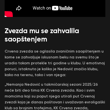
Zvezda mu se zahvalila
saopštenjem
Crvena zvezda se oglasila zvaničnim saopštenjem u
kome se zahvaljuje iskusnom beku na svemu što je
uradio tokom protekle tri godine u klubu. U emotivnoj
poruci, istaknuto je koliko je Nedović značio klubu,
kako na terenu, tako i van njega:
„Nemanja Nedović u takmičarskoj sezoni 2025/26
neće biti deo tima KK Crvena zvezda. Kao i svim
momcima koji su poput njega utirali put Crvenoj
zvezdi koja je danas poštovan i uvažavan evroligaški
klub sa brojnim trofejima, KK Crvena zvezda,