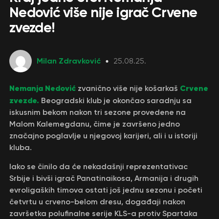
Nedović više nije igrač Crvene
zvezde!
Milan Zdravković
25.08.25.
Nemanja Nedović
Crvene
zvanično više nije košarkaš
zvezde.
Beogradski klub je okončao saradnju sa
iskusnim bekom nakon tri sezone provedene na
Malom Kalemegdanu, čime je završeno jedno
značajno poglavlje u njegovoj karijeri, ali i u istoriji
kluba.
Iako se činilo da će nekadašnji reprezentativac
Srbije i bivši igrač Panatinaikosa, Armanija i drugih
evroligaških timova ostati još jednu sezonu i početi
četvrtu u crveno-belom dresu, događaji nakon
završetka polufinalne serije KLS-a protiv Spartaka