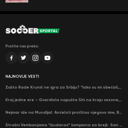
Pratite nas preko:
NAJNOVIJE VESTI
Zašto Rade Krunić ne igra za Srbiju? “Iako su mi obećali, niko me nije zvao…”
Kraj jedne ere – Gvardiola napušta Siti na kraju sezone, menja ga njegov nekadašnji rival
Nejmar ide na Mundijal: Anćeloti pročitao njegovo ime, Brazil u delirijumu (VIDEO)
Strašni Vembanjama “izudarao” šampiona za brejk: San Antonio poveo protiv Oklahome