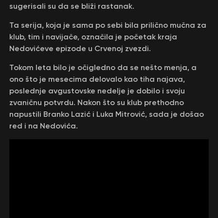
sugerisali su da se bliži rastanak.
Ta serija, koja je sama po sebi bila prilično mučna za
klub, tim i navijače, označila je početak kraja
Nedovićeve epizode u Crvenoj zvezdi.
Tokom leta bilo je očigledno da se nešto menja, a
ono što je mesecima delovalo kao tiha najava,
poslednje avgustovske nedelje je dobilo i svoju
zvaničnu potvrdu. Nakon što su klub prethodno
napustili Branko Lazić i Luka Mitrović, sada je došao
red i na Nedovića.