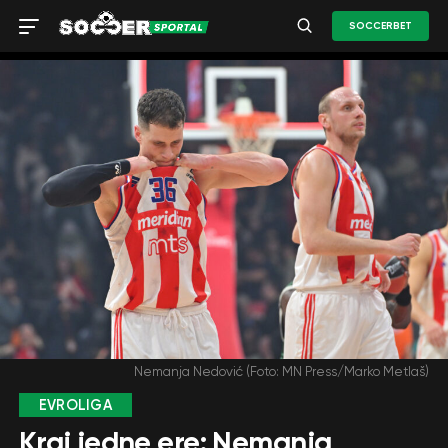
SOCCERBET
Nemanja Nedović (Foto: MN Press/Marko Metlaš)
EVROLIGA
Kraj jedne ere: Nemanja