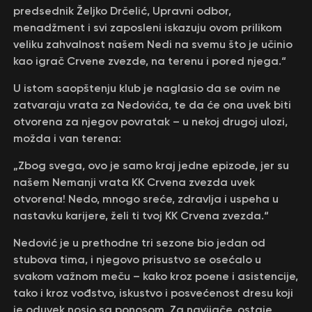
predsednik Željko Drčelić, Upravni odbor,
menadžment i svi zaposleni iskazuju ovom prilikom
veliku zahvalnost našem Nedi na svemu što je učinio
kao igrač Crvene zvezde, na terenu i pored njega.“
U istom saopštenju klub je naglasio da se ovim ne
zatvaraju vrata za Nedovića, te da će ona uvek biti
otvorena za njegov povratak – u nekoj drugoj ulozi,
možda i van terena:
„Zbog svega, ovo je samo kraj jedne epizode, jer su
našem Nemanji vrata KK Crvena zvezda uvek
otvorena! Nedo, mnogo sreće, zdravlja i uspeha u
nastavku karijere, želi ti tvoj KK Crvena zvezda.“
Nedović je u prethodne tri sezone bio jedan od
stubova tima, i njegovo prisustvo se osećalo u
svakom važnom meču – kako kroz poene i asistencije,
tako i kroz vođstvo, iskustvo i posvećenost dresu koji
je oduvek nosio sa ponosom. Za navijače, ostaje