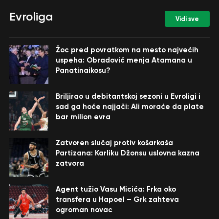
Evroliga
Vidi sve
Žoc pred povratkom na mesto najvećih
uspeha: Obradović menja Atamana u
Panatinaikosu?
Briljirao u debitantskoj sezoni u Evroligi i
sad ga hoće najjači: Ali moraće da plate
bar milion evra
Zatvoren slučaj protiv košarkaša
Partizana: Karliku Džonsu uslovna kazna
zatvora
Agent tužio Vasu Micića: Frka oko
transfera u Hapoel – Grk zahteva
ogroman novac