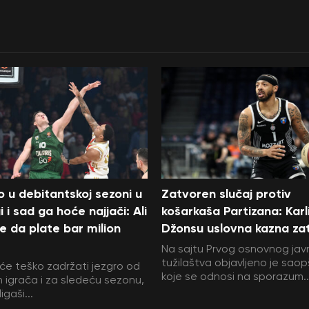
ao u debitantskoj sezoni u
Zatvoren slučaj protiv
i i sad ga hoće najjači: Ali
košarkaša Partizana: Karl
 da plate bar milion
Džonsu uslovna kazna za
Na sajtu Prvog osnovnog ja
tužilaštva objavljeno je sao
s će teško zadržati jezgro od
koje se odnosi na sporazum..
ih igrača i za sledeću sezonu,
igaši...