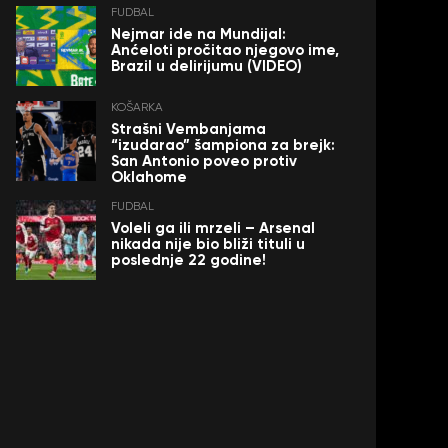
FUDBAL
Nejmar ide na Mundijal:
Anćeloti pročitao njegovo ime,
Brazil u delirijumu (VIDEO)
KOŠARKA
Strašni Vembanjama
“izudarao” šampiona za brejk:
San Antonio poveo protiv
Oklahome
FUDBAL
Voleli ga ili mrzeli – Arsenal
nikada nije bio bliži tituli u
poslednje 22 godine!