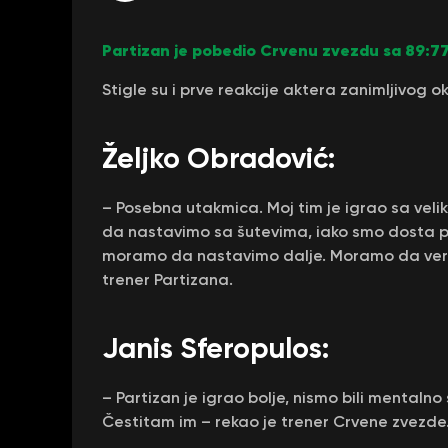
Partizan je pobedio Crvenu zvezdu sa 89:7
Stigle su i prve reakcije aktera zanimljivog ok
Željko Obradović:
– Posebna utakmica. Moj tim je igrao sa vel
da nastavimo sa šutevima, iako smo dosta pr
moramo da nastavimo dalje. Moramo da ver
trener Partizana.
Janis Sferopulos:
– Partizan je igrao bolje, nismo bili mentalno 
Čestitam im – rekao je trener Crvene zvezde