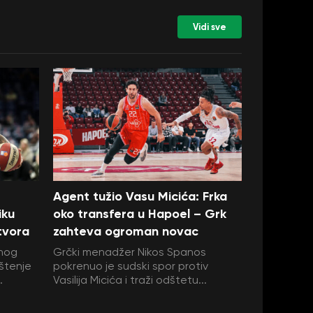
Vidi sve
Agent tužio Vasu Micića: Frka
iku
oko transfera u Hapoel – Grk
tvora
zahteva ogroman novac
vnog
Grčki menadžer Nikos Spanos
pštenje
pokrenuo je sudski spor protiv
.
Vasilija Micića i traži odštetu...