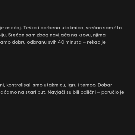
je osećaj. Teška i borbena utakmica, srećan sam što
rbiju. Srećan sam zbog navijača na krovu, njima
ramo dobru odbranu svih 40 minuta – rekao je
mi, kontrolisali smo utakmicu, igru i tempo. Dobar
amo na stari put. Navjači su bili odlični – poručio je