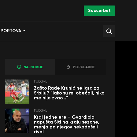
Soccerbet
SPORTOVA
NAJNOVIJE
POPULARNE
FUDBAL
Zašto Rade Krunić ne igra za
Srbiju? “Iako su mi obećali, niko
me nije zvao…”
FUDBAL
Kraj jedne ere – Gvardiola
napušta Siti na kraju sezone,
menja ga njegov nekadašnji
rival