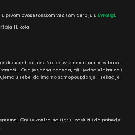
7
Evroligi.
u prvom ovosezonskom večitom derbiju u
ršaja 11. kola.
ikom koncentracijom. Na poluvremenu sam insisitirao
omašili. Ovo je važna pobeda, ali i jedna utakmica i
ujemo u sebe, da imamo samopouzdanje – rekao je
spremni. Oni su kontrolisali igru i zaslužili da pobede.
.