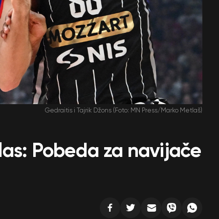
Gedraitis i Tajrik Džons (Foto: MN Press/Marko Metlaš)
i glas: Pobeda za navijače