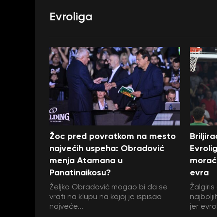
Evroliga
Žoc pred povratkom na mesto
Briljir
najvećih uspeha: Obradović
Evrolig
menja Atamana u
moraće
Panatinaikosu?
evra
Željko Obradović mogao bi da se
Žalgiri
vrati na klupu na kojoj je ispisao
najbolj
najveće...
jer evrol