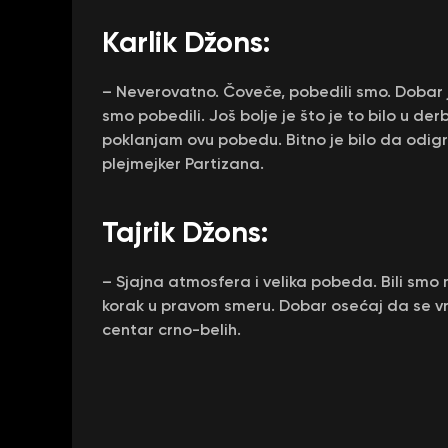
Karlik Džons:
– Neverovatno. Čoveče, pobedili smo. Dobar 
smo pobedili. Još bolje je što je to bilo u de
poklanjam ovu pobedu. Bitno je bilo da odig
plejmejker Partizana.
Tajrik Džons:
– Sjajna atmosfera i velika pobeda. Bili smo 
korak u pravom smeru. Dobar osećaj da se vrać
centar crno-belih.