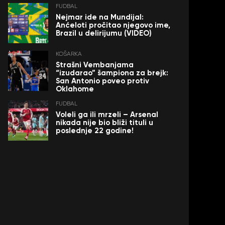
FUDBAL
Nejmar ide na Mundijal:
Anćeloti pročitao njegovo ime,
Brazil u delirijumu (VIDEO)
KOŠARKA
Strašni Vembanjama
“izudarao” šampiona za brejk:
San Antonio poveo protiv
Oklahome
FUDBAL
Voleli ga ili mrzeli – Arsenal
nikada nije bio bliži tituli u
poslednje 22 godine!