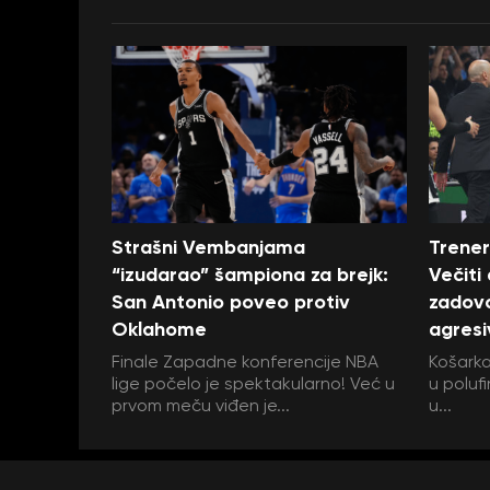
Strašni Vembanjama
Trener
“izudarao” šampiona za brejk:
Večiti
San Antonio poveo protiv
zadovo
Oklahome
agresi
Finale Zapadne konferencije NBA
Košarka
lige počelo je spektakularno! Već u
u polufi
prvom meču viđen je...
u...