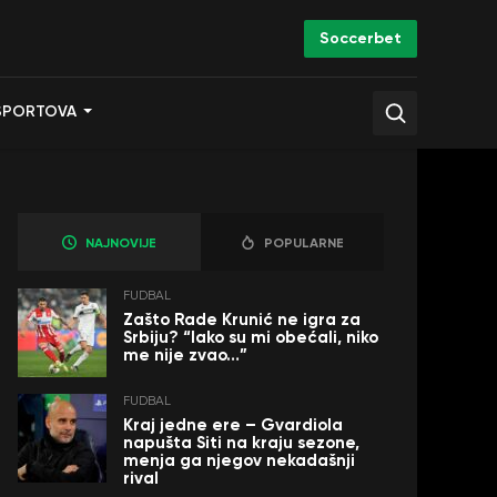
Soccerbet
SPORTOVA
NAJNOVIJE
POPULARNE
FUDBAL
Zašto Rade Krunić ne igra za
Srbiju? “Iako su mi obećali, niko
me nije zvao…”
FUDBAL
Kraj jedne ere – Gvardiola
napušta Siti na kraju sezone,
menja ga njegov nekadašnji
rival