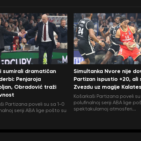
i sumirali dramatičan
Simultanka Nvore nije dov
 derbi: Penjaroja
Partizan ispustio +20, ali
ljan, Obradović traži
Zvezdu uz magije Kalate
vnost
Košarkaši Partizana poveli su
polufinalnoj seriji ABA lige po
ši Partizana poveli su sa 1-0
spektakularnoj atmosferi...
nalnoj seriji ABA lige pošto su