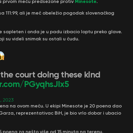
Minesote
 na prvom meču predsezone protiv
.
a 111:99, ali je meč obeležio pogodak slovenačkog
e sapleten i onda je u padu izbacio loptu preko glave.
koji su videli snimak su ostali u čudu.
the court doing these kind
ter.com/PGyqhsJIx5
, 2023
oena na ovom meču. U ekipi Minesote je 20 poena dao
 Garza, reprezentativac BiH, je bio vrlo dobar i ubacio
5 poena za nešto više od 15 minuta na terenu.