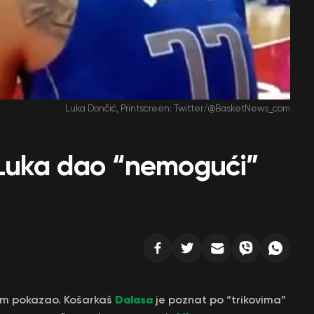
Luka Dončić, Printscreen: Twitter/@BasketNews_com
 Luka dao “nemogući”
Dalasa
nom pokazao. Košarkaš
je poznat po “trikovima”