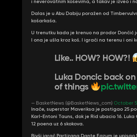
i neverovatnim koševima, a takav je izveo i
Dalas je u Abu Dabiju poražen od Timbervulvs
košarkaša.
U trenutku kada je krenuo na prodor Dončić j
I ona je ušla kroz koš. I igrači na terenu i oni 
Like.. HOW? HOW?!
Luka Doncic back on 
of things
pic.twit
— BasketNews (@BasketNews_com)
October 5
Inače, superstar Maveriksa je postigao 25 p
Karl-Entoni Tauns, dok je Rid ubacio 16. Luka
12 poena uz 6 skokova.
Bivši igrač Partizana Dante Egzum je upisao 