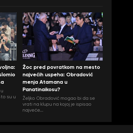
oljna:
Žoc pred povratkom na mesto
 slomio
najvećih uspeha: Obradović
sa
menja Atamana u
Panatinaikosu?
 u
što su u
Željko Obradović mogao bi da se
vrati na klupu na kojoj je ispisao
najveće...