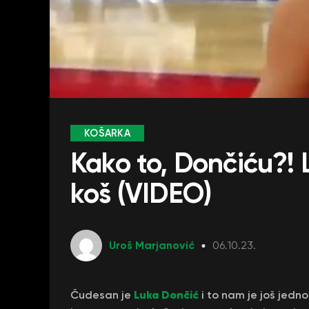
KOŠARKA
Kako to, Dončiću?!
koš (VIDEO)
Uroš Marjanović
06.10.23.
Luka Dončić
Čudesan je
i to nam je još jed