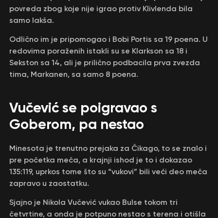
povreda zbog koje nije igrao protiv Klivlenda bila
samo lakša.
Odlično im je pripomogao i Bobi Portis sa 19 poena. U
redovima poraženih istakli su se Klarkson sa 18 i
Sekston sa 14, ali je prilično podbacila prva zvezda
tima, Markanen, sa samo 8 poena.
Vučević se poigravao s
Goberom, pa nestao
Minesota je trenutno prejaka za Čikago, to se znalo i
pre početka meča, a krajnji ishod je to i dokazao
135:119, uprkos tome što su “vukovi” bili veći deo meča
zapravo u zaostatku.
Sjajno je Nikola Vučević vukao Bulse tokom tri
četvrtine, a onda je potpuno nestao s terena i otišla