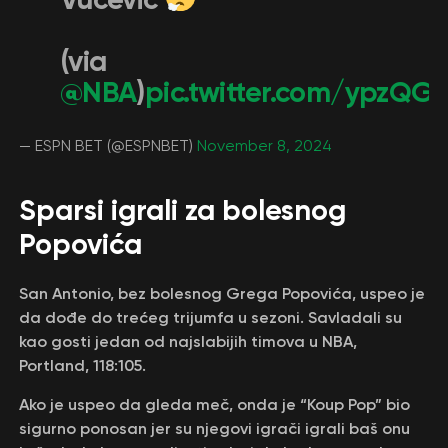
(via
@NBA
)
pic.twitter.com/ypzQGL
— ESPN BET (@ESPNBET)
November 8, 2024
Sparsi igrali za bolesnog
Popovića
San Antonio, bez bolesnog Grega Popovića, uspeo je
da dođe do trećeg trijumfa u sezoni. Savladali su
kao gosti jedan od najslabijih timova u NBA,
Portland, 118:105.
Ako je uspeo da gleda meč, onda je “Koup Pop” bio
sigurno ponosan jer su njegovi igrači igrali baš onu