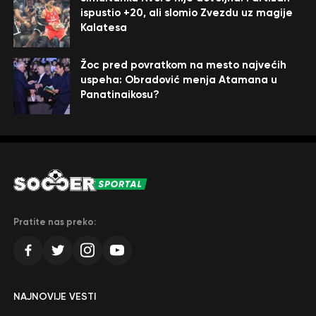
ispustio +20, ali slomio Zvezdu uz magije
Kalatesa
Žoc pred povratkom na mesto najvećih
uspeha: Obradović menja Atamana u
Panatinaikosu?
Pratite nas preko:
NAJNOVIJE VESTI