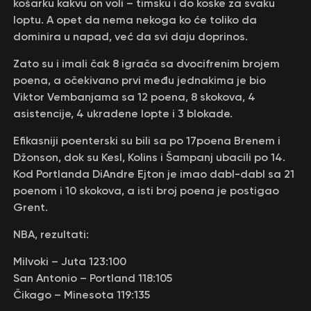
košarku kakvu on voli – timsku i do koske za svaku
loptu. A opet da nema nekoga ko će toliko da
dominira u napad, već da svi daju doprinos.
Zato su i imali čak 8 igrača sa dvocifrenim brojem
poena, a očekivano prvi među jednakima je bio
Viktor Vembanjama sa 12 poena, 8 skokova, 4
asistencije, 4 ukradene lopte i 3 blokade.
Efikasniji poenterski su bili sa po 17poena Brenem i
Džonson, dok su Kesl, Kolins i Šampanj ubacili po 14.
Kod Portlanda DiAndre Ejton je imao dabl-dabl sa 21
poenom i 10 skokova, a isti broj poena je postigao
Grent.
NBA, rezultati:
Milvoki – Juta 123:100
San Antonio – Portland 118:105
Čikago – Minesota 119:135