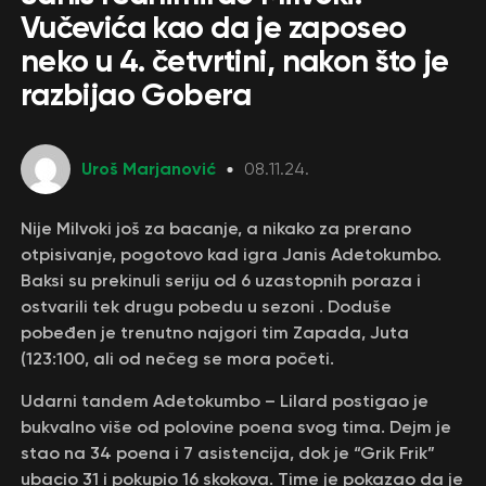
Vučevića kao da je zaposeo
neko u 4. četvrtini, nakon što je
razbijao Gobera
Uroš Marjanović
08.11.24.
Nije Milvoki još za bacanje, a nikako za prerano
otpisivanje, pogotovo kad igra Janis Adetokumbo.
Baksi su prekinuli seriju od 6 uzastopnih poraza i
ostvarili tek drugu pobedu u sezoni . Doduše
pobeđen je trenutno najgori tim Zapada, Juta
(123:100, ali od nečeg se mora početi.
Udarni tandem Adetokumbo – Lilard postigao je
bukvalno više od polovine poena svog tima. Dejm je
stao na 34 poena i 7 asistencija, dok je “Grik Frik”
ubacio 31 i pokupio 16 skokova. Time je pokazao da je