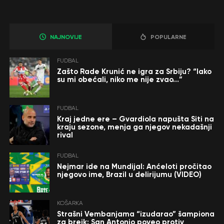
NAJNOVIJE
POPULARNE
FUDBAL
Zašto Rade Krunić ne igra za Srbiju? “Iako
su mi obećali, niko me nije zvao…”
FUDBAL
Kraj jedne ere – Gvardiola napušta Siti na
kraju sezone, menja ga njegov nekadašnji
rival
FUDBAL
Nejmar ide na Mundijal: Anćeloti pročitao
njegovo ime, Brazil u delirijumu (VIDEO)
KOŠARKA
Strašni Vembanjama “izudarao” šampiona
za brejk: San Antonio poveo protiv