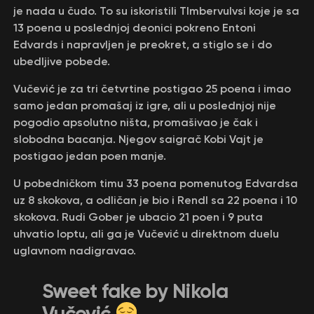
je nada u čudo. To su iskoristili TImbervulvsi koje je sa
13 poena u poslednjoj deonici pokreno Entoni
Edvards i napravljen je preokret, a stiglo se i do
ubedljive pobede.
Vučević je za tri četvrtine postigao 25 poena i imao
samo jedan promašaj iz igre, ali u poslednjoj nije
pogodio apsolutno ništa, promašivao je čak i
slobodna bacanja. Njegov saigrač Kobi Vajt je
postigao jedan poen manje.
U pobedničkom timu 33 poena pomenutog Edvardsa
uz 8 skokova, a odličan je bio i Rendl sa 22 poena i 10
skokova. Rudi Gober je ubacio 21 poen i 9 puta
uhvatio loptu, ali ga je Vučević u direktnom duelu
uglavnom nadigravao.
Sweet fake by Nikola
Vučević