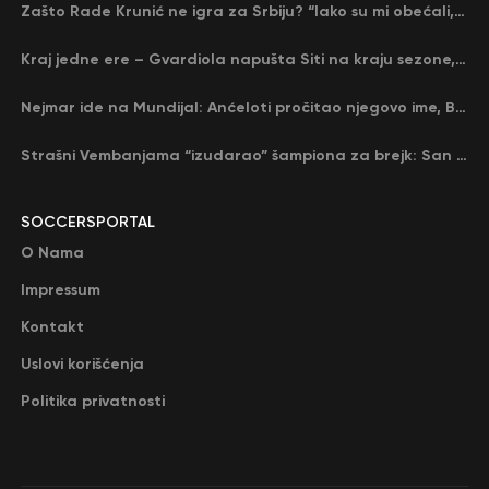
Zašto Rade Krunić ne igra za Srbiju? “Iako su mi obećali, niko me nije zvao…”
Kraj jedne ere – Gvardiola napušta Siti na kraju sezone, menja ga njegov nekadašnji rival
Nejmar ide na Mundijal: Anćeloti pročitao njegovo ime, Brazil u delirijumu (VIDEO)
Strašni Vembanjama “izudarao” šampiona za brejk: San Antonio poveo protiv Oklahome
SOCCERSPORTAL
O Nama
Impressum
Kontakt
Uslovi korišćenja
Politika privatnosti