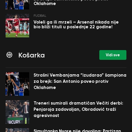
Oklahome
FUDBAL
Voleli ga ili mrzeli – Arsenal nikada nije
bio bliži tituli u poslednje 22 godine!
Košarka
Vidi sve
Strašni Vembanjama “izudarao” šampiona
za brejk: San Antonio poveo protiv
Oklahome
Treneri sumirali dramatičan Večiti derbi:
Penjaroja zadovoljan, Obradović traži
agresivnost
Simultanka Nvore nije dovoljna: Partizan