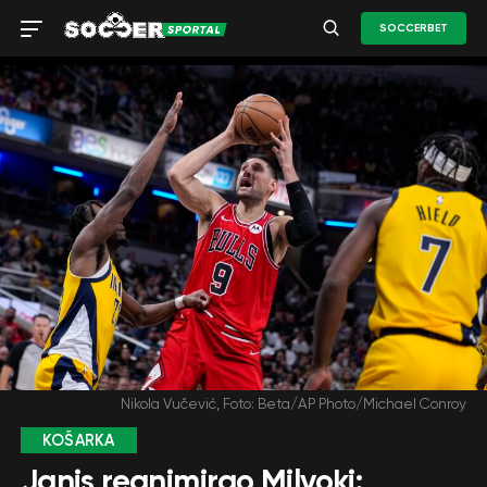
SOCCERBET
Nikola Vučević, Foto: Beta/AP Photo/Michael Conroy
KOŠARKA
Janis reanimirao Milvoki: