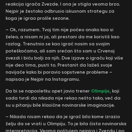
reakcija igrača Zvezde. I ona je stigla veoma brzo.
Nejpir je žestoko odbrusio iskusnom strategu za
koga je igrao prošle sezone.
– Ok, razumem. Tvoj tim nije počeo onako kao si
želeo, a nisam ni ja, ali prestani da me koristiš kao
razlog. Trenutnio se kao igrač nosim sa svojim
poteškoćama, ali sam srećan što sam u Crvenoj
zvezdi i biću bolji za njih. Dve izjave o igraču koji više
nije deo tima, pusti to. Prestanit da lažeš svoje
navijače kako bi poravio sopstvene probleme –
napisao je Nejpir na Instagramu.
Olimpije
Da bi se naposletku opet javio trener
, koji
sada tvrdi da nikada nije rekao nešto tako, već da
su u pitanju bile klasične novinarske imaginacije.
– Nikada nisam rekao da je igrač bilo kome izrazio
želju da se vrati u Olimpiju. To je bila čista novinarska
interpretacija. Veoma poštujem nejpira i Zvezdu i po