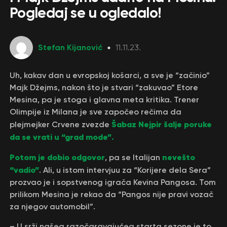
Pogledaj se u ogledalo!
Stefan Kijanović
11.11.23.
Uh, kakav dan u evropskoj košarci, a sve je “začinio”
Majk Džejms, nakon što je stvari “zakuvao” Etore
Mesina, pa je stoga i glavna meta kritika. Trener
Olimpije iz Milana je sve započeo rečima da
Šabaz Nejpir šalje poruke
plejmejker Crvene zvezde
da se vrati u “grad mode”.
Potom je dobio odgovor
nevešto
, pa se Italijan
“vadio”
. Ali, u istom intervjuu za “Korijere dela Sera”
prozvao je i sopstvenog igrača Kevina Pangosa. Tom
prilikom Mesina je rekao da “Pangos nije pravi vozač
za njegov automobil”.
– U srži našeg razočaravajućeg starta sezone je to