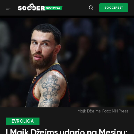
SOCCERBET
Majk Džejms; Foto: MN Press
EVROLIGA
I Majk Džejms udario na Mesinu: