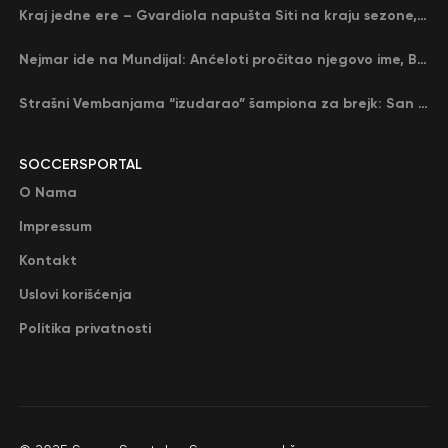
Kraj jedne ere – Gvardiola napušta Siti na kraju sezone, menja ga njegov nekadašnji rival
Nejmar ide na Mundijal: Anćeloti pročitao njegovo ime, Brazil u delirijumu (VIDEO)
Strašni Vembanjama “izudarao” šampiona za brejk: San Antonio poveo protiv Oklahome
SOCCERSPORTAL
O Nama
Impressum
Kontakt
Uslovi korišćenja
Politika privatnosti