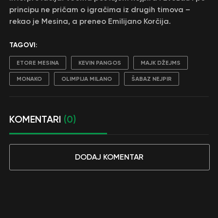
principu ne pričam o igračima iz drugih timova –
rekao je Mesina, a preneo Emilijano Korčija.
TAGOVI:
ETORE MESINA
KEVIN PANGOS
MAJK DŽEJMS
MONAKO
OLIMPIJA MILANO
ŠABAZ NEJPIR
KOMENTARI
(0)
DODAJ KOMENTAR