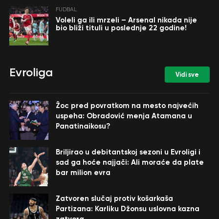
FUDBAL
Voleli ga ili mrzeli – Arsenal nikada nije
bio bliži tituli u poslednje 22 godine!
Evroliga
Vidi sve
Žoc pred povratkom na mesto najvećih
uspeha: Obradović menja Atamana u
Panatinaikosu?
Briljirao u debitantskoj sezoni u Evroligi i
sad ga hoće najjači: Ali moraće da plate
bar milion evra
Zatvoren slučaj protiv košarkaša
Partizana: Karliku Džonsu uslovna kazna
zatvora