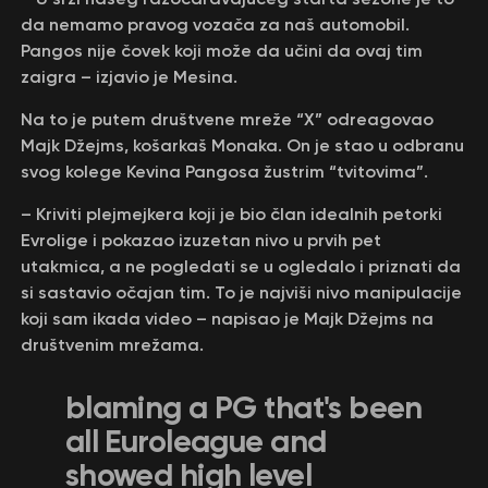
da nemamo pravog vozača za naš automobil.
Pangos nije čovek koji može da učini da ovaj tim
zaigra – izjavio je Mesina.
Na to je putem društvene mreže “X” odreagovao
Majk Džejms, košarkaš Monaka. On je stao u odbranu
svog kolege Kevina Pangosa žustrim “tvitovima”.
– Kriviti plejmejkera koji je bio član idealnih petorki
Evrolige i pokazao izuzetan nivo u prvih pet
utakmica, a ne pogledati se u ogledalo i priznati da
si sastavio očajan tim. To je najviši nivo manipulacije
koji sam ikada video – napisao je Majk Džejms na
društvenim mrežama.
blaming a PG that's been
all Euroleague and
showed high level