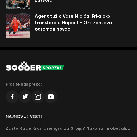
Agent tužio Vasu Micića: Frka oko
transfera u Hapoel – Grk zahteva
ogroman novac
Pratite nas preko:
NAJNOVIJE VESTI
Zašto Rade Krunić ne igra za Srbiju? “Iako su mi obećali, niko me nije zvao…”