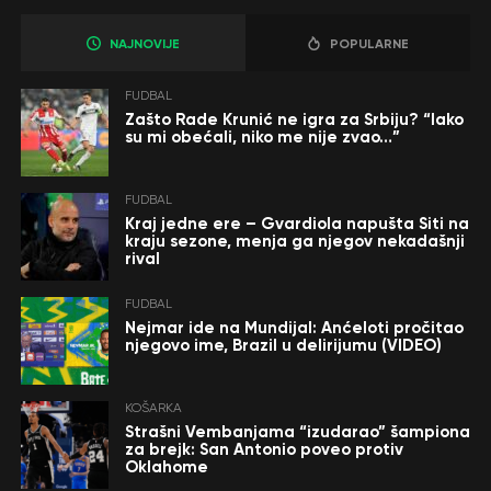
NAJNOVIJE
POPULARNE
FUDBAL
Zašto Rade Krunić ne igra za Srbiju? “Iako
su mi obećali, niko me nije zvao…”
FUDBAL
Kraj jedne ere – Gvardiola napušta Siti na
kraju sezone, menja ga njegov nekadašnji
rival
FUDBAL
Nejmar ide na Mundijal: Anćeloti pročitao
njegovo ime, Brazil u delirijumu (VIDEO)
KOŠARKA
Strašni Vembanjama “izudarao” šampiona
za brejk: San Antonio poveo protiv
Oklahome