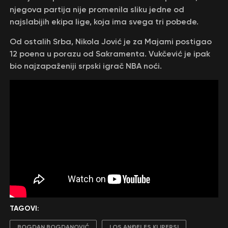
njegova partija nije promenila sliku jedne od
najslabijih ekipa lige, koja ima svega tri pobede.
Od ostalih Srba, Nikola Jović je za Majami postigao
12 poena u porazu od Sakramenta. Vukčević je ipak
bio najzapaženiji srpski igrač NBA noći.
TAGOVI:
BOGDAN BOGDANOVIĆ
LOS ANĐELES KLIPERSI