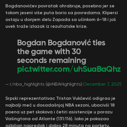
Bogdanovićev povratak ohrabruje, posebno jer se
tokom jeseni više puta borio sa povredama. Klipersi
ostaju u donjem delu Zapada sa učinkom 6–18 i još
uvek traže izlazak iz rezultatske krize.
Bogdan Bogdanović ties
the game with 30
seconds remaining
pic.twitter.com/uhSuaBaQhz
— r/nba_highlights (@rNBAHighlights)
December 7, 2025
Srpski reprezentativac Tristan Vukčević odigrao je
najbolji meč u dosadašnjoj NBA sezoni, ubacivši 18
poena uz pet skokova i četiri asistencije u porazu
Vašingtona od Atlante (131:116). Iako je pokazao
ozbiljan napredak i dobio 28 minuta na parketu,