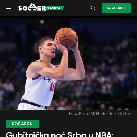
SOCCERBET
Foto: Beta/AP Photo/Julio Cortez
KOŠARKA
Gubitnička noć Srba u NBA: