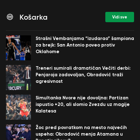
Košarka
Vidi sve
Strašni Vembanjama “izudarao” šampiona
za brejk: San Antonio poveo protiv
Oklahome
Treneri sumirali dramatičan Večiti derbi:
Penjaroja zadovoljan, Obradović traži
agresivnost
Simultanka Nvore nije dovoljna: Partizan
ispustio +20, ali slomio Zvezdu uz magije
Kalatesa
Žoc pred povratkom na mesto najvećih
uspeha: Obradović menja Atamana u