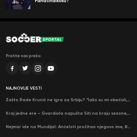
Panatinaikosu?
Pratite nas preko:
NAJNOVIJE VESTI
Zašto Rade Krunić ne igra za Srbiju? “Iako su mi obećali, niko me nije zvao…”
Kraj jedne ere – Gvardiola napušta Siti na kraju sezone, menja ga njegov nekadašnji rival
Nejmar ide na Mundijal: Anćeloti pročitao njegovo ime, Brazil u delirijumu (VIDEO)