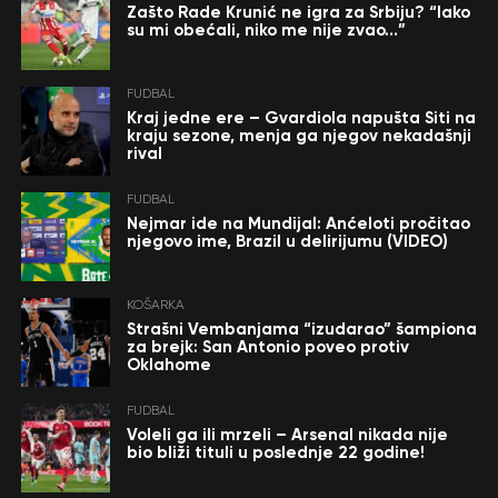
Zašto Rade Krunić ne igra za Srbiju? “Iako
su mi obećali, niko me nije zvao…”
FUDBAL
Kraj jedne ere – Gvardiola napušta Siti na
kraju sezone, menja ga njegov nekadašnji
rival
FUDBAL
Nejmar ide na Mundijal: Anćeloti pročitao
njegovo ime, Brazil u delirijumu (VIDEO)
KOŠARKA
Strašni Vembanjama “izudarao” šampiona
za brejk: San Antonio poveo protiv
Oklahome
FUDBAL
Voleli ga ili mrzeli – Arsenal nikada nije
bio bliži tituli u poslednje 22 godine!