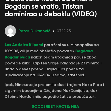
Bogdan se vratio, Tristan
dominirao u debaklu (VIDEO)
Petar Đukanović
07.12.25.
Los Anđeles Klipersi
poraženi su u Mineapolisu sa
Bogdana
109:106, ali je meč obeležio povratak
Bogdanovića
nakon osam utakmica pauze zbog
povrede kuka. Kapiten Srbije odigrao je 23 minuta i
ubacio devet poena, uključujući poene za
izjednačenje na 104:104 u samoj završnici.
Ipak, Minesota je prelomila duel trojkom Naza Rida i
sigurnim bacanjima Džejdena MekDanijelsa, dok
Džejms Harden nije pogodio šut za produžetak.
SOCCERBET KVOTE: NBA