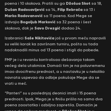
Džošua Skot
poena i 10 skokova. Pratili su ga
sa 18,
Dušan Radosavljević
Filip Rebrača
sa 14,
sa 13 i
Marko Radovanović
sa 11 poena. Kod Mege se
Bogoljub Marković
izdvojio
sa 32 poena i šest
Savo Drezgić
skokova, dok je
dodao 24.
Saše Nikitovića
Izabranici
još u prvom meču napravili
su veliki korak ka završnom turniru, pošto su tada
nadoknadili minus od 13 poena i stigli do pobede.
FMP je i u revanšu kontrolisao dešavanja tokom
većeg dela utakmice. Domaći tim je na poluvremenu
imao dvocifrenu prednost, a u nastavku je u nekoliko
navrata uspevao da odbije pokušaje Mege da se
vrati u meč.
“Panteri” su u poslednjoj deonici imali i 15 poena
prednosti. Ipak, Mega je u finišu prišla na samo dva
poena zaostatka i ozbiljno zapretila. Domaćin je
Džošua Skot