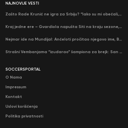
NAJNOVIJE VESTI
Zašto Rade Krunić ne igra za Srbiju? “Iako su mi obećali, niko me nije zvao…”
Kraj jedne ere – Gvardiola napušta Siti na kraju sezone, menja ga njegov nekadašnji rival
Nejmar ide na Mundijal: Anćeloti pročitao njegovo ime, Brazil u delirijumu (VIDEO)
Strašni Vembanjama “izudarao” šampiona za brejk: San Antonio poveo protiv Oklahome
SOCCERSPORTAL
O Nama
Impressum
Kontakt
Uslovi korišćenja
Politika privatnosti