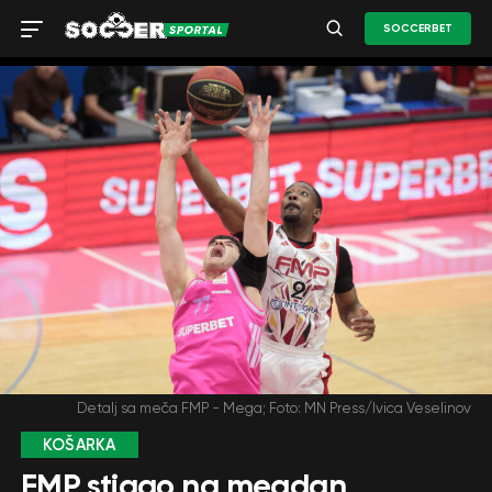
SOCCERBET
Detalj sa meča FMP - Mega; Foto: MN Press/Ivica Veselinov
KOŠARKA
FMP stigao na megdan