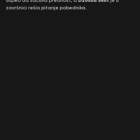
uspeo da sačuva prednost, a
je u
završnici rešio pitanje pobednika.