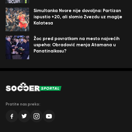
Simultanka Nvore nije dovoljna: Partizan
ispustio +20, ali slomio Zvezdu uz magije
Kalatesa
Žoc pred povratkom na mesto najvećih
uspeha: Obradović menja Atamana u
Panatinaikosu?
Pratite nas preko: