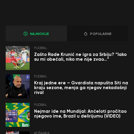
NAJNOVIJE
POPULARNE
FUDBAL
Zašto Rade Krunić ne igra za Srbiju? “Iako
su mi obećali, niko me nije zvao…”
FUDBAL
Kraj jedne ere – Gvardiola napušta Siti na
kraju sezone, menja ga njegov nekadašnji
rival
FUDBAL
Nejmar ide na Mundijal: Anćeloti pročitao
njegovo ime, Brazil u delirijumu (VIDEO)
KOŠARKA