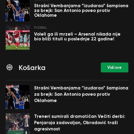
Strašni Vembanjama “izudarao” šampiona
za brejk: San Antonio poveo protiv
Oklahome
FUDBAL
Voleli ga ili mrzeli – Arsenal nikada nije
bio bliži tituli u poslednje 22 godine!
Košarka
Vidi sve
Strašni Vembanjama “izudarao” šampiona
za brejk: San Antonio poveo protiv
Oklahome
Treneri sumirali dramatičan Večiti derbi:
Penjaroja zadovoljan, Obradović traži
agresivnost