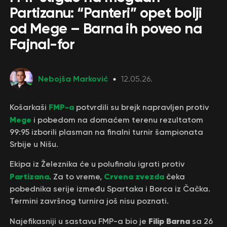
Partizanu: “Panteri” opet bolji
od Mege – Barna ih poveo na
Fajnal-for
Nebojša Marković
12.05.26.
FMP-a
Košarkaši
potvrdili su brejk napravljen protiv
Mege
i pobedom na domaćem terenu rezultatom
99:95 izborili plasman na finalni turnir šampionata
Srbije u Nišu.
Ekipa iz Železnika će u polufinalu igrati protiv
Partizana
Crvena zvezda
. Za to vreme,
čeka
pobednika serije između Spartaka i Borca iz Čačka.
Termini završnog turnira još nisu poznati.
Filip Barna
Najefikasniji u sastavu FMP-a bio je
sa 26